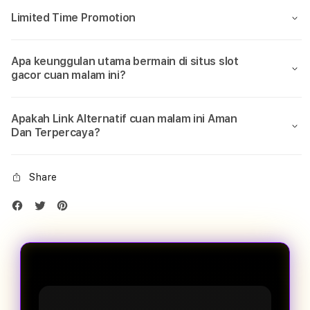
-
-
PT.
PT.
Limited Time Promotion
Petrindo
Petr
Jaya
Jaya
Kreasi
Kreas
Apa keunggulan utama bermain di situs slot
Tbk.
Tbk.
gacor cuan malam ini?
|
|
Stockbit
Stock
Apakah Link Alternatif cuan malam ini Aman
Dan Terpercaya?
Share