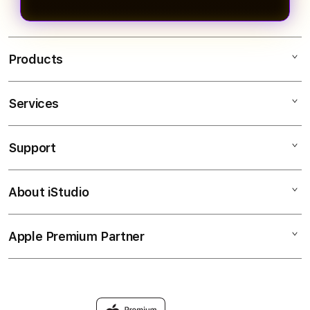
Products
Services
cuan malam ini
SLOT ONLINE
Support
AppleCare+
SITUS SLOT GACOR
Corporate
SLOT GACOR
About iStudio
My Account
Slot Online
SITUS SLOT ONLINE
Collection & Delivery
Elush Service Provider
SITUS SLOT GACOR
Apple Premium Partner
About Us
Returns & Exchanges
Financing Options
SLOT GACOR TERPOPULER
Find an iStudio near you
Contact Us
Trade-in
SLOT
Why Shop at iStudio
FAQ
Traveller’s Reservation