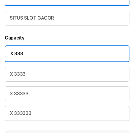
SITUS SLOT GACOR
Capacity
X 333
X 3333
X 33333
X 333333