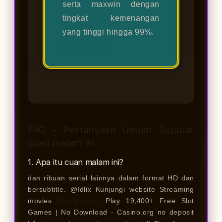
serta maxwin dengan
tingkat kemenangan
yang tinggi hingga 99%.
FAQ – Pertanyaan Umum Seputar
cuan malam ini
1. Apa itu cuan malam ini?
dan ribuan serial lainnya dalam format HD dan
bersubtitle. @Idlix Kunjungi website Streaming
movies
Bandarcolok
Play 19,400+ Free Slot
Games | No Download - Casino.org no deposit