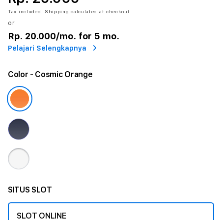
Tax included.
Shipping
calculated at checkout.
or
Rp. 20.000
/mo. for 5 mo.
Pelajari Selengkapnya
Color
- Cosmic Orange
SITUS SLOT
SLOT ONLINE