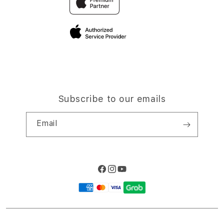
Elush Corporate Website
Privacy Policy
Site Terms of Use
Subscribe to our emails
Email
Facebook
Instagram
YouTube
Payment
methods