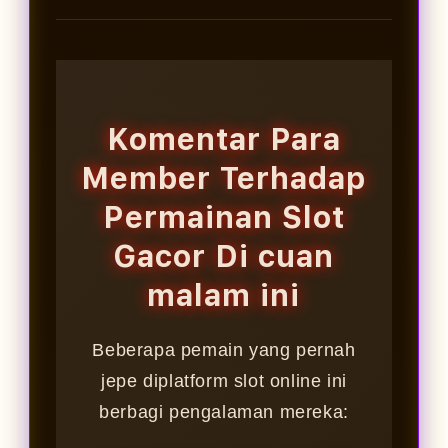
Komentar Para
Member Terhadap
Permainan Slot
Gacor Di cuan
malam ini
Beberapa pemain yang pernah
jepe diplatform slot online ini
berbagi pengalaman mereka: