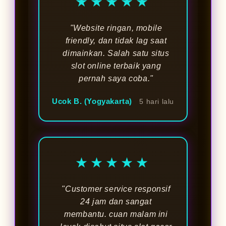
★★★★★
"Website ringan, mobile
friendly, dan tidak lag saat
dimainkan. Salah satu situs
slot online terbaik yang
pernah saya coba."
Ucok B. (Yogyakarta)
5 hari lalu
★★★★★
"Customer service responsif
24 jam dan sangat
membantu. cuan malam ini