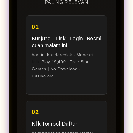
PALING RELEVAN
01
Kunjungi Link Login Resmi
cuan malam ini
hari ini bandarcolok - Mencari
Idlix
Play 19,400+ Free Slot
Games | No Download -
Casino.org
02
Klik Tombol Daftar