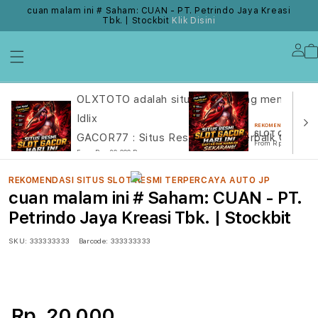
cuan malam ini # Saham: CUAN - PT. Petrindo Jaya Kreasi
Tbk. | Stockbit
Klik Disini
Lo
in
REKOMENDASI SITUS SLOT RESMI TERPERCAYA AUTO JP
OLXTOTO adalah situs resmi yang menawarkan 
Idlix
REKOMENDASI SITUS 
SLOT ONLINE
GACOR77 : Situs Resmi Login Terbaik Game
From Rp. 20.000
From Rp. 20.000 Rp
REKOMENDASI SITUS SLOT RESMI TERPERCAYA AUTO JP
cuan malam ini # Saham: CUAN - PT.
Petrindo Jaya Kreasi Tbk. | Stockbit
SKU:
333333333
Barcode:
333333333
Rp. 20.000