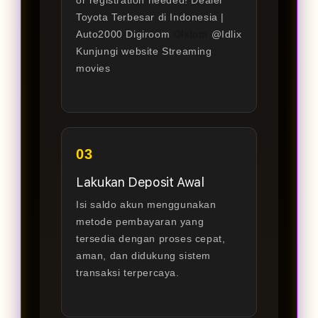
or registration needed! Dealer
Toyota Terbesar di Indonesia |
Auto2000 Digiroom
Olxtoto
@Idlix
Kunjungi website Streaming
movies
03
Lakukan Deposit Awal
Isi saldo akun menggunakan
metode pembayaran yang
tersedia dengan proses cepat,
aman, dan didukung sistem
transaksi terpercaya.