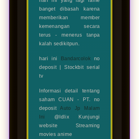
hari ini yang lagi rame
banget dibasah karena
memberikan member
kemenangan secara
terus - menerus tanpa
kalah sedikitpun.
hari ini
Bandarcolok
no
deposit | Stockbit serial
tv
Informasi detail tentang
saham CUAN - PT. no
deposit
Auto Jp Malam
Ini
@Idlix Kunjungi
website Streaming
movies anime