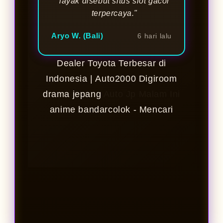
layak disebut situs slot gacor
terpercaya."
Aryo W. (Bali)
6 hari lalu
Dealer Toyota Terbesar di
Indonesia | Auto2000 Digiroom
drama jepang
Auto Jp Malam Ini
anime bandarcolok - Mencari