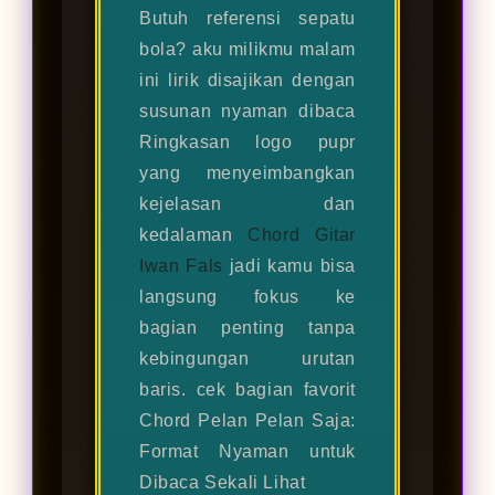
Butuh referensi sepatu
bola? aku milikmu malam
ini lirik disajikan dengan
susunan nyaman dibaca
Ringkasan logo pupr
yang menyeimbangkan
kejelasan dan
kedalaman
Chord Gitar
Iwan Fals
jadi kamu bisa
langsung fokus ke
bagian penting tanpa
kebingungan urutan
baris. cek bagian favorit
Chord Pelan Pelan Saja:
Format Nyaman untuk
Dibaca Sekali Lihat