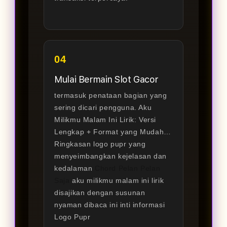
04
Mulai Bermain Slot Gacor
termasuk penataan bagian yang
sering dicari pengguna. Aku
Milikmu Malam Ini Lirik: Versi
Lengkap + Format yang Mudah…
Ringkasan logo pupr yang
menyeimbangkan kejelasan dan
kedalaman
Chord Pelan Pelan
Saja
aku milikmu malam ini lirik
disajikan dengan susunan
nyaman dibaca ini inti informasi
Logo Pupr