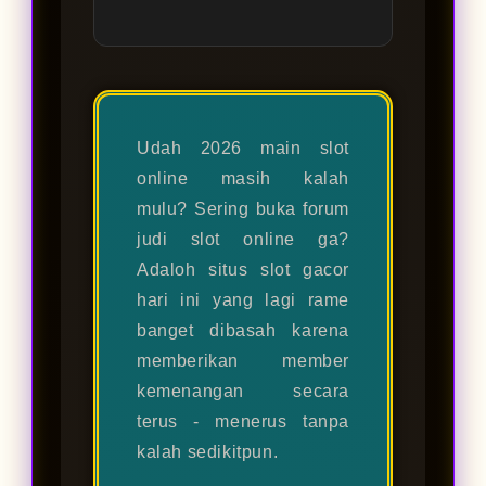
Udah 2026 main slot
online masih kalah
mulu? Sering buka forum
judi slot online ga?
Adaloh situs slot gacor
hari ini yang lagi rame
banget dibasah karena
memberikan member
kemenangan secara
terus - menerus tanpa
kalah sedikitpun.