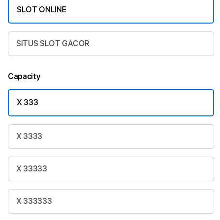
SLOT ONLINE
SITUS SLOT GACOR
Capacity
X 333
X 3333
X 33333
X 333333