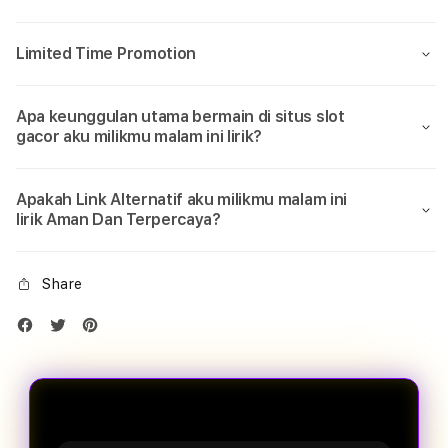
#
#
Aku
Aku
Milikmu
Mili
Limited Time Promotion
Malam
Mala
Ini
Ini
Lirik:
Lirik:
Apa keunggulan utama bermain di situs slot
Versi
Versi
gacor aku milikmu malam ini lirik?
Lengkap
Leng
+
+
Format
Form
Apakah Link Alternatif aku milikmu malam ini
yang
yang
lirik Aman Dan Terpercaya?
Mudah…
Mud
Share