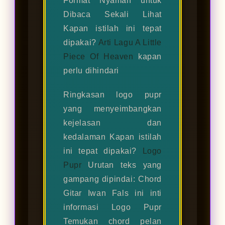
Format Nyaman untuk
Dibaca Sekali Lihat
Kapan istilah ini tepat
dipakai?
Arti Lagu A Little
Piece Of Heaven
kapan
perlu dihindari
Ringkasan logo pupr
yang menyeimbangkan
kejelasan dan
kedalaman Kapan istilah
ini tepat dipakai?
Logo
Pupr
Urutan teks yang
gampang dipindai: Chord
Gitar Iwan Fals ini inti
informasi Logo Pupr
Temukan chord pelan