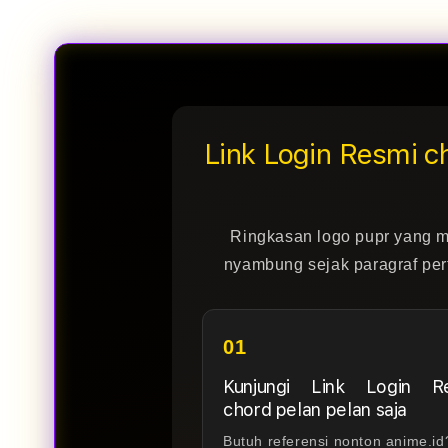
media
8
in
modal
Link Login Resmi ch
Ringkasan logo pupr yang 
nyambung sejak paragraf pert
01
Kunjungi Link Login R
chord pelan pelan saja
Butuh referensi nonton anime.id