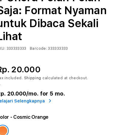
Saja: Format Nyaman
untuk Dibaca Sekali
Lihat
KU:
333333333
Barcode:
333333333
Rp. 20.000
ax included.
Shipping
calculated at checkout.
r
p. 20.000
/mo. for 5 mo.
elajari Selengkapnya
olor
- Cosmic Orange