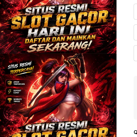
Open
media
3
in
modal
Q