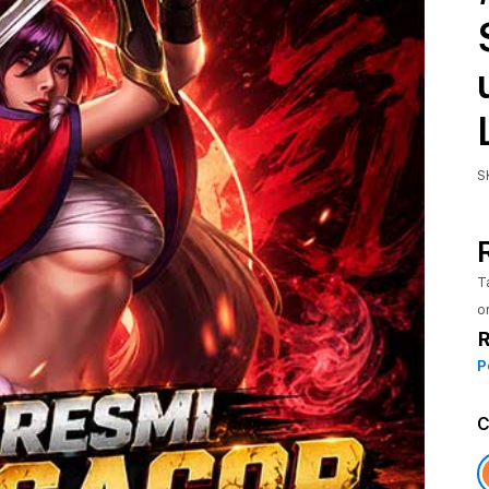
S
T
o
R
P
C