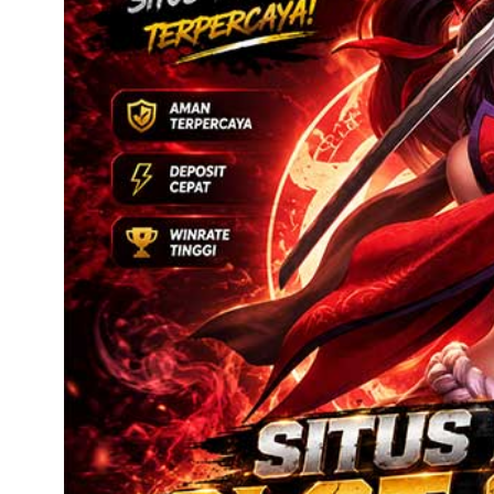
dengan bahasa
natural supaya
cepat nyambung
sejak paragraf
pertama.
Pembahasan
Nonton Anime.id
dari dasar sampai
poin krusial
From Rp. 20.000 Rp