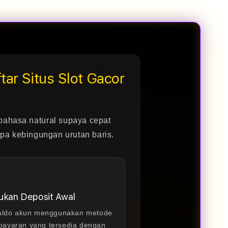
tar Situs Slot Gacor
ahasa natural supaya cepat
npa kebingungan urutan baris.
ukan Deposit Awal
saldo akun menggunakan metode
ayaran yang tersedia dengan