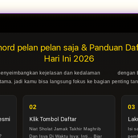
media
9
in
modal
ord pelan pelan saja & Panduan Daf
Hari Ini 2026
menyeimbangkan kejelasan dan kedalaman
Juring
dengan b
ama. jadi kamu bisa langsung fokus ke bagian penting ta
02
03
esmi
Klik Tombol Daftar
Lak
Niat Sholat Jamak Takhir Maghrib
Isi 
?
Dan Isya Di Waktu Isya: Inti… Biar
pemb