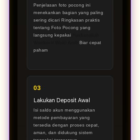
Penjelasan foto pocong ini
menekankan bagian yang paling
sering dicari Ringkasan praktis
tentang Foto Pocong yang
langsung kepakai
Hasbunallah
Wanikmal Wakil Arab
Biar cepat
paham
03
Lakukan Deposit Awal
Isi saldo akun menggunakan
metode pembayaran yang
tersedia dengan proses cepat,
aman, dan didukung sistem