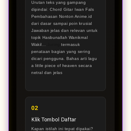
Urutan teks yang gampang
dipindai: Chord Gitar Iwan Fals
Pembahasan Nonton Anime.id
dari dasar sampai poin krusial
Jawaban jelas dan relevan untuk
topik Hasbunallah Wanikmal
Wakil…
Juring
termasuk
penataan bagian yang sering
dicari pengguna. Bahas arti lagu
a little piece of heaven secara
netral dan jelas
02
Klik Tombol Daftar
Kapan istilah ini tepat dipakai?