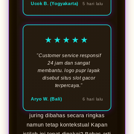
Ucok B. (Yogyakarta)
5 hari lalu
★★★★★
"Customer service responsif
24 jam dan sangat
membantu. logo pupr layak
disebut situs slot gacor
terpercaya."
Aryo W. (Bali)
6 hari lalu
juring dibahas secara ringkas
namun tetap kontekstual Kapan