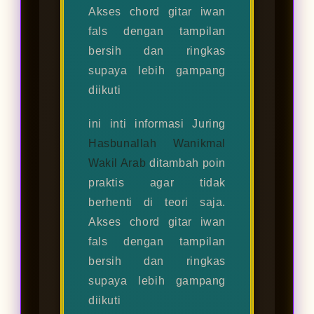
Akses chord gitar iwan
fals dengan tampilan
bersih dan ringkas
supaya lebih gampang
diikuti
ini inti informasi Juring
Hasbunallah Wanikmal
Wakil Arab
ditambah poin
praktis agar tidak
berhenti di teori saja.
Akses chord gitar iwan
fals dengan tampilan
bersih dan ringkas
supaya lebih gampang
diikuti