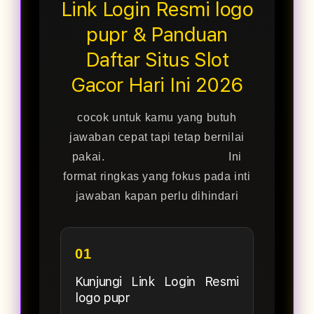
Link Login Resmi logo
pupr & Panduan
Daftar Situs Slot
Gacor Hari Ini 2026
cocok untuk kamu yang butuh
jawaban cepat tapi tetap bernilai
pakai.
Chord Gitar Iwan Fals
Ini
format ringkas yang fokus pada inti
jawaban kapan perlu dihindari
01
Kunjungi Link Login Resmi
logo pupr