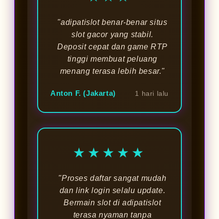
"adipatislot benar-benar situs
slot gacor yang stabil.
Deposit cepat dan game RTP
tinggi membuat peluang
menang terasa lebih besar."
Anton F. (Jakarta)
1 hari lalu
★★★★★
"Proses daftar sangat mudah
dan link login selalu update.
Bermain slot di adipatislot
terasa nyaman tanpa