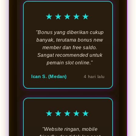
★★★★★
"Bonus yang diberikan cukup
banyak, terutama bonus new
member dan free saldo.
Sangat recommended untuk
pemain slot online."
Ican S. (Medan)
4 hari lalu
★★★★★
"Website ringan, mobile