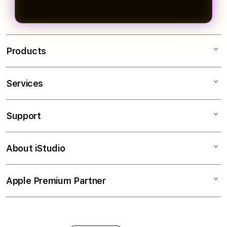
Products
Services
adipatislot
SLOT ONLINE
Support
AppleCare+
SITUS SLOT GACOR
Corporate
SLOT GACOR
About iStudio
My Account
Slot Online
SITUS SLOT ONLINE
Collection & Delivery
Elush Service Provider
SITUS SLOT GACOR
Apple Premium Partner
About Us
Returns & Exchanges
Financing Options
SLOT GACOR TERPOPULER
Find an iStudio near you
Contact Us
Trade-in
SLOT
Why Shop at iStudio
FAQ