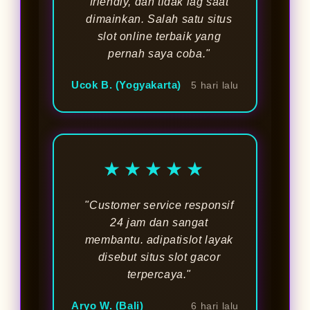
friendly, dan tidak lag saat
dimainkan. Salah satu situs
slot online terbaik yang
pernah saya coba."
Ucok B. (Yogyakarta)
5 hari lalu
★★★★★
"Customer service responsif
24 jam dan sangat
membantu. adipatislot layak
disebut situs slot gacor
terpercaya."
Aryo W. (Bali)
6 hari lalu