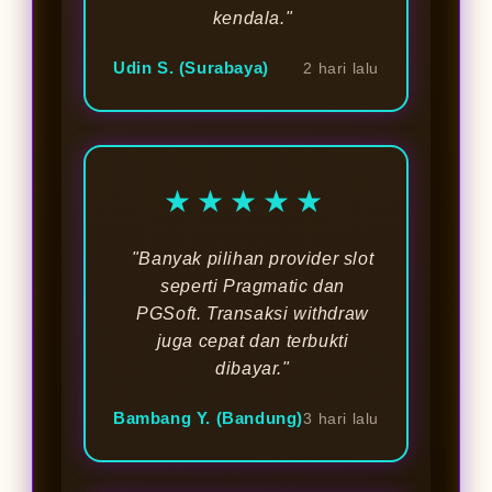
kendala."
Udin S. (Surabaya)
2 hari lalu
★★★★★
"Banyak pilihan provider slot
seperti Pragmatic dan
PGSoft. Transaksi withdraw
juga cepat dan terbukti
dibayar."
Bambang Y. (Bandung)
3 hari lalu