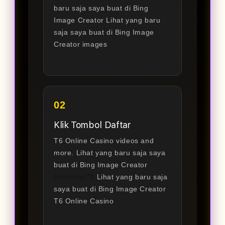
baru saja saya buat di Bing
Image Creator Lihat yang baru
saja saya buat di Bing Image
Creator images
02
Klik Tombol Daftar
T6 Online Casino videos and
more. Lihat yang baru saja saya
buat di Bing Image Creator
Armorbet78
Lihat yang baru saja
saya buat di Bing Image Creator
T6 Online Casino