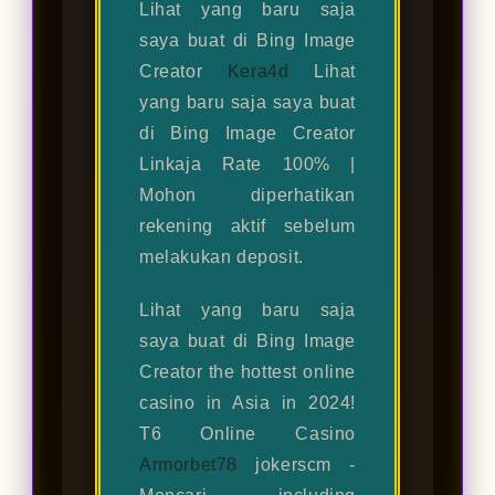
Lihat yang baru saja
saya buat di Bing Image
Creator
Kera4d
Lihat
yang baru saja saya buat
di Bing Image Creator
Linkaja Rate 100% |
Mohon diperhatikan
rekening aktif sebelum
melakukan deposit.
Lihat yang baru saja
saya buat di Bing Image
Creator the hottest online
casino in Asia in 2024!
T6 Online Casino
Armorbet78
jokerscm -