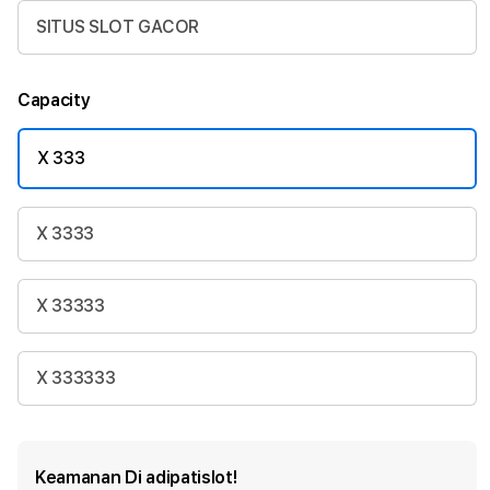
SITUS SLOT GACOR
Capacity
X 333
X 3333
X 33333
X 333333
Keamanan Di adipatislot!