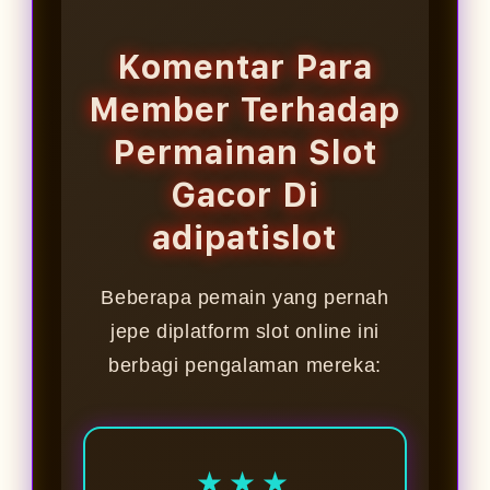
Komentar Para
Member Terhadap
Permainan Slot
Gacor Di
adipatislot
Beberapa pemain yang pernah
jepe diplatform slot online ini
berbagi pengalaman mereka:
★★★