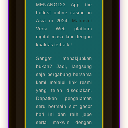
MENANG123 App the
hottest online casino in
Asia in 2024!
Mahaslot
Versi Web platform
digital masa kini dengan
kualitas terbaik !
Sangat menakjubkan
bukan? Jadi, langsung
saja bergabung bersama
kami melalui link resmi
yang telah disediakan.
Dapatkan pengalaman
seru bermain slot gacor
hari ini dan raih jepe
serta maxwin dengan