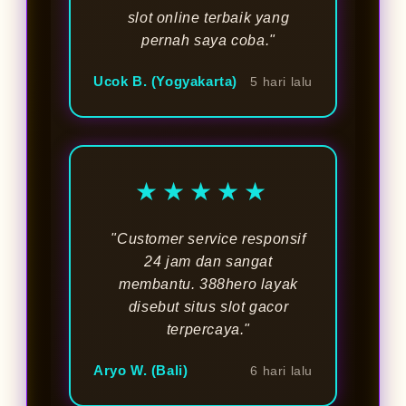
slot online terbaik yang
pernah saya coba."
Ucok B. (Yogyakarta)
5 hari lalu
★★★★★
"Customer service responsif
24 jam dan sangat
membantu. 388hero layak
disebut situs slot gacor
terpercaya."
Aryo W. (Bali)
6 hari lalu