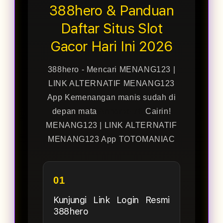
388hero & Panduan
Daftar Situs Slot
Gacor Hari Ini 2026
388hero - Mencari MENANG123 |
LINK ALTERNATIF MENANG123
App Kemenangan manis sudah di
depan mata
Armorbet78
Cairin!
MENANG123 | LINK ALTERNATIF
MENANG123 App TOTOMANIAC
01
Kunjungi Link Login Resmi
388hero