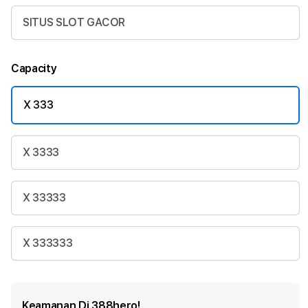
SITUS SLOT GACOR
Capacity
X 333
X 3333
X 33333
X 333333
Keamanan Di 388hero!