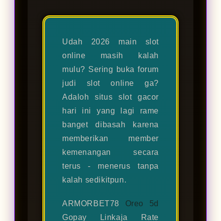
Udah 2026 main slot
online masih kalah
mulu? Sering buka forum
judi slot online ga?
Adaloh situs slot gacor
hari ini yang lagi rame
banget dibasah karena
memberikan member
kemenangan secara
terus - menerus tanpa
kalah sedikitpun.
ARMORBET78
Oreo 5d
Gopay Linkaja Rate