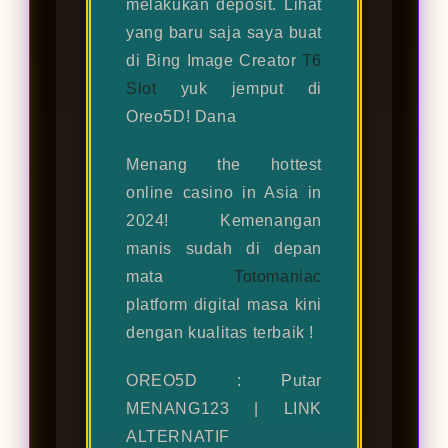
melakukan deposit. Lihat
yang baru saja saya buat
di Bing Image Creator
T6
Slot
yuk jemput di
Oreo5D! Dana
Menang the hottest
online casino in Asia in
2024! Kemenangan
manis sudah di depan
mata
Totomaniac
platform digital masa kini
dengan kualitas terbaik !
OREO5D : Putar
MENANG123 | LINK
ALTERNATIF