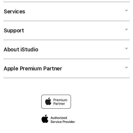
Services
388hero
SLOT ONLINE
Support
AppleCare+
SITUS SLOT GACOR
Corporate
SLOT GACOR
About iStudio
My Account
Slot Online
SITUS SLOT ONLINE
Collection & Delivery
Elush Service Provider
SITUS SLOT GACOR
Apple Premium Partner
About Us
Returns & Exchanges
Financing Options
SLOT GACOR TERPOPULER
Find an iStudio near you
Contact Us
Trade-in
SLOT
Why Shop at iStudio
FAQ
Traveller’s Reservation
Elush Corporate Website
Privacy Policy
Site Terms of Use