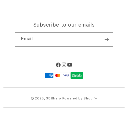
Subscribe to our emails
Email
Facebook
Instagram
YouTube
Payment
methods
© 2025,
388hero
Powered by Shopify