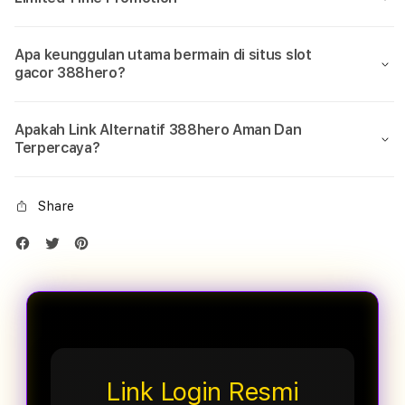
Apa keunggulan utama bermain di situs slot
gacor 388hero?
Apakah Link Alternatif 388hero Aman Dan
Terpercaya?
Share
Link Login Resmi