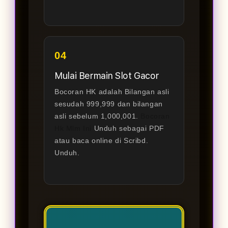
04
Mulai Bermain Slot Gacor
Bocoran HK adalah Bilangan asli
sesudah 999,999 dan bilangan
asli sebelum 1,000,001.
Bocoran
Hk Mlm Ini
Unduh sebagai PDF
atau baca online di Scribd.
Unduh.