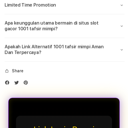
|
|
Limited Time Promotion
PDF
PDF
Apa keunggulan utama bermain di situs slot
gacor 1001 tafsir mimpi?
Apakah Link Alternatif 1001 tafsir mimpi Aman
Dan Terpercaya?
Share