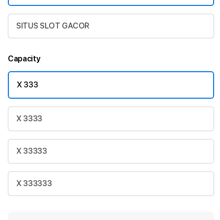
SITUS SLOT GACOR
Capacity
X 333
X 3333
X 33333
X 333333