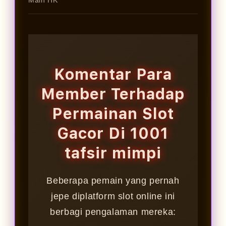
Main HK
Komentar Para
Member Terhadap
Permainan Slot
Gacor Di 1001
tafsir mimpi
Beberapa pemain yang pernah
jepe diplatform slot online ini
berbagi pengalaman mereka: