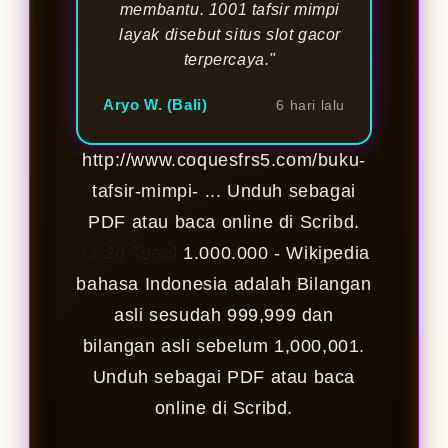
membantu. 1001 tafsir mimpi
layak disebut situs slot gacor
terpercaya."
Aryo W. (Bali)
6 hari lalu
http://www.coquesfrs5.com/buku-
tafsir-mimpi- ... Unduh sebagai
PDF atau baca online di Scribd.
41 2d Togel
1.000.000 - Wikipedia
bahasa Indonesia adalah Bilangan
asli sesudah 999,999 dan
bilangan asli sebelum 1,000,001.
Unduh sebagai PDF atau baca
online di Scribd.