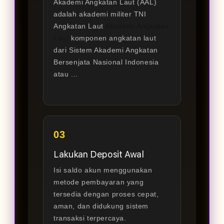
Akademi Angkatan Laut (AAL)
adalah akademi militer TNI
Angkatan Laut
Akademi Angkatan
Laut
komponen angkatan laut
dari Sistem Akademi Angkatan
Bersenjata Nasional Indonesia
atau ...
03
Lakukan Deposit Awal
Isi saldo akun menggunakan
metode pembayaran yang
tersedia dengan proses cepat,
aman, dan didukung sistem
transaksi terpercaya.