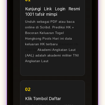
Kunjungi Link Login Resmi
1001 tafsir mimpi
Unduh sebagai PDF atau baca
online di Scribd. Prediksi HK »
Bocoran Keluaran Togel
Hongkong Pools Hari ini data
keluaran HK terbaru
Ramalan Hk
Hari Ini
Akademi Angkatan Laut
(AAL) adalah akademi militer TNI
Angkatan Laut
02
Klik Tombol Daftar