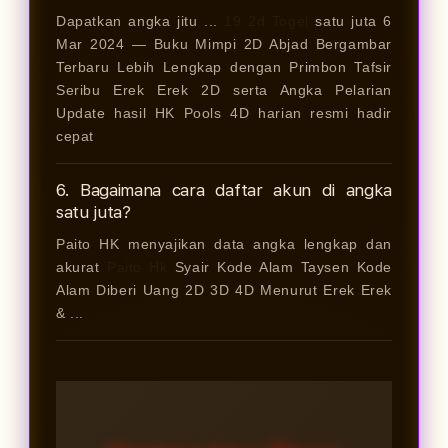
Dapatkan angka jitu ...
19 2d Togel
satu juta 6
Mar 2024 — Buku Mimpi 2D Abjad Bergambar
Terbaru Lebih Lengkap dengan Primbon Tafsir
Seribu Erek Erek 2D serta Angka Pelarian
Update hasil HK Pools 4D harian resmi hadir
cepat
6. Bagaimana cara daftar akun di angka
satu juta?
Paito HK menyajikan data angka lengkap dan
akurat
Paito Hk
Syair Kode Alam Taysen Kode
Alam Diberi Uang 2D 3D 4D Menurut Erek Erek
& ...