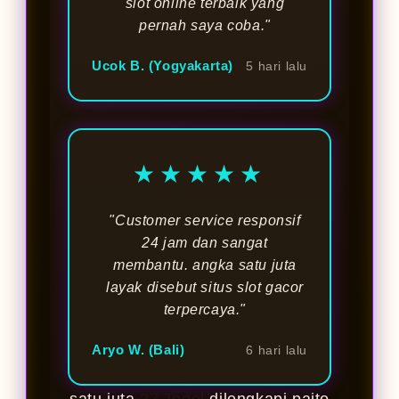
slot online terbaik yang
pernah saya coba."
Ucok B. (Yogyakarta)
5 hari lalu
★★★★★
"Customer service responsif
24 jam dan sangat
membantu. angka satu juta
layak disebut situs slot gacor
terpercaya."
Aryo W. (Bali)
6 hari lalu