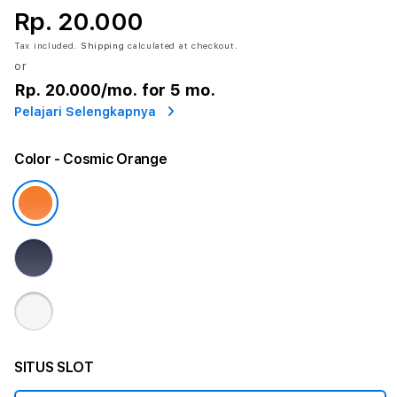
Rp. 20.000
Tax included.
Shipping
calculated at checkout.
or
Rp. 20.000
/mo. for 5 mo.
Pelajari Selengkapnya
Color
- Cosmic Orange
SITUS SLOT