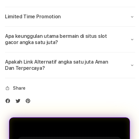
-
-
Wikipedia
Wiki
bahasa
baha
Limited Time Promotion
Indonesia,
Indon
ensiklopedia
ensik
bebas
beba
Apa keunggulan utama bermain di situs slot
gacor angka satu juta?
Apakah Link Alternatif angka satu juta Aman
Dan Terpercaya?
Share