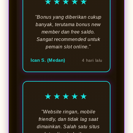
★★★★★
"Bonus yang diberikan cukup
banyak, terutama bonus new
member dan free saldo.
Sangat recommended untuk
pemain slot online."
Ican S. (Medan)
4 hari lalu
★★★★★
"Website ringan, mobile
friendly, dan tidak lag saat
dimainkan. Salah satu situs