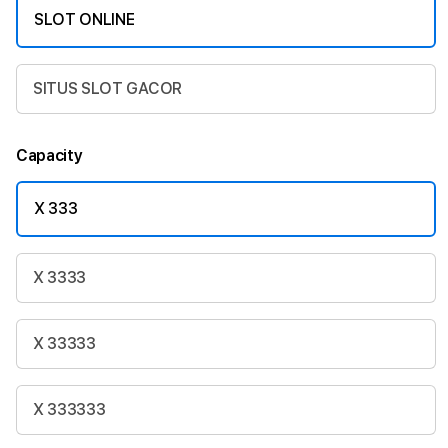
SLOT ONLINE
SITUS SLOT GACOR
Capacity
X 333
X 3333
X 33333
X 333333