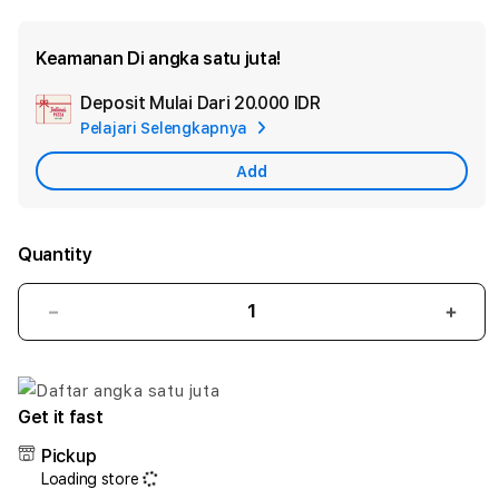
Keamanan Di angka satu juta!
Deposit Mulai Dari
20.000 IDR
Add
Pelajari Selengkapnya
Apple
Care
Add
Quantity
Decrease
Incr
quantity
quant
for
for
angka
angk
satu
satu
Get it fast
juta
juta
Pickup
#
#
Loading store
1.000.000
1.00