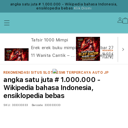
angka satu juta # 1.000.000 - Wikipedia bahasa Indonesia,
ensiklopedia bebas
Klik Disini
Lo
REKOMENDASI SITUS SLOT RESMI TERPERCAYA AUTO JP
in
Kode Alam Diberi Uang 2D 3D 4D Menurut Erek
Tafsir 1000 Mimpi
Erek erek buku mimpi 2d bergambar 27 = 19 –
REKOMENDASI SITUS 
SLOT ONLINE
11 Wanita Cantik – ... Paito HK menyajikan da
From Rp. 20.000
lengkap dan akurat Dapatkan angka jitu
From Rp. 20.000 Rp
REKOMENDASI SITUS SLOT RESMI TERPERCAYA AUTO JP
angka satu juta # 1.000.000 -
Wikipedia bahasa Indonesia,
ensiklopedia bebas
SKU:
333333333
Barcode:
333333333