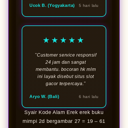
Ucok B. (Yogyakarta)
5 hari lalu
★★★★★
"Customer service responsif
24 jam dan sangat
membantu. bocoran hk mlm
ini layak disebut situs slot
gacor terpercaya."
Aryo W. (Bali)
6 hari lalu
Syair Kode Alam Erek erek buku
mimpi 2d bergambar 27 = 19 – 61