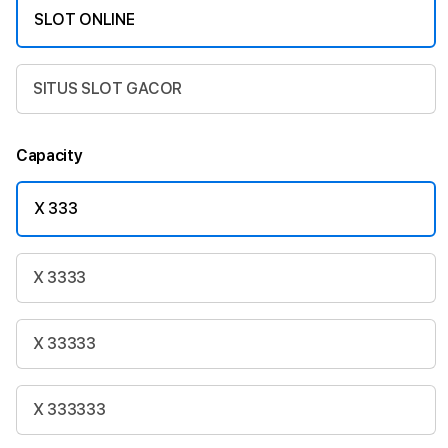
SLOT ONLINE
SITUS SLOT GACOR
Capacity
X 333
X 3333
X 33333
X 333333