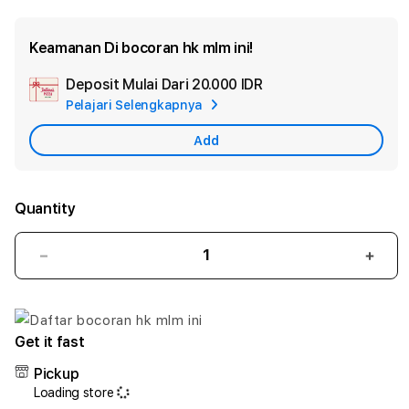
Keamanan Di bocoran hk mlm ini!
Deposit Mulai Dari
20.000 IDR
Add
Pelajari Selengkapnya
Apple
Care
Add
Quantity
Decrease
Incr
quantity
quant
for
for
bocoran
boco
hk
hk
Get it fast
mlm
mlm
Pickup
ini
ini
Loading store
#
#