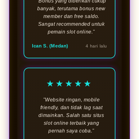
"Bonus yang diberikan cukup
banyak, terutama bonus new
member dan free saldo.
Sangat recommended untuk
pemain slot online."
Ican S. (Medan)
4 hari lalu
★★★★★
"Website ringan, mobile
friendly, dan tidak lag saat
dimainkan. Salah satu situs
slot online terbaik yang
pernah saya coba."