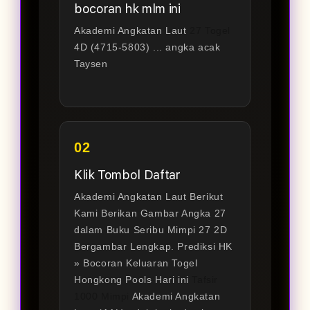
bocoran hk mlm ini
Akademi Angkatan Laut
27 Togel
4D (4715-5803) ... angka acak
Taysen
02
Klik Tombol Daftar
Akademi Angkatan Laut Berikut
Kami Berikan Gambar Angka 27
dalam Buku Seribu Mimpi 27 2D
Bergambar Lengkap. Prediksi HK
» Bocoran Keluaran Togel
Hongkong Pools Hari ini
Tafsir
1000 Mimpi
Akademi Angkatan