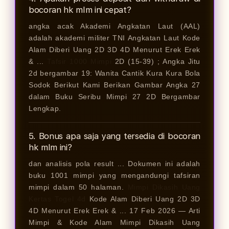
bocoran hk mlm ini cepat?
angka acak Akademi Angkatan Laut (AAL)
adalah akademi militer TNI Angkatan Laut Kode
Alam Diberi Uang 2D 3D 4D Menurut Erek Erek
& ...
Tafsir 1000 Mimpi
2D (15-39) ; Angka Jitu
2d bergambar 19: Wanita Cantik Kura Kura Bola
Sodok Berikut Kami Berikan Gambar Angka 27
dalam Buku Seribu Mimpi 27 2D Bergambar
Lengkap.
5. Bonus apa saja yang tersedia di bocoran
hk mlm ini?
dan analisis pola result ... Dokumen ini adalah
buku 1001 mimpi yang mengandungi tafsiran
mimpi dalam 50 halaman.
Mimpi Dikasih Uang
Kertas Togel 4d
Kode Alam Diberi Uang 2D 3D
4D Menurut Erek Erek & ... 17 Feb 2026 — Arti
Mimpi & Kode Alam Mimpi Dikasih Uang