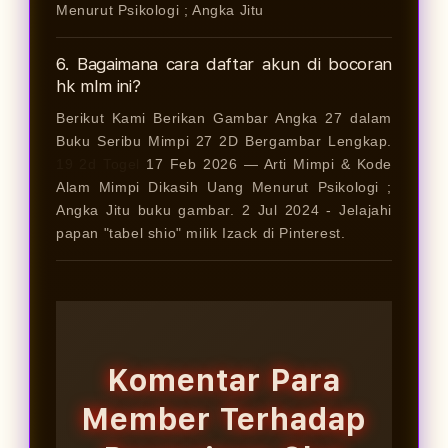
Menurut Psikologi ; Angka Jitu
6. Bagaimana cara daftar akun di bocoran
hk mlm ini?
Berikut Kami Berikan Gambar Angka 27 dalam
Buku Seribu Mimpi 27 2D Bergambar Lengkap.
19 2d Togel
17 Feb 2026 — Arti Mimpi & Kode
Alam Mimpi Dikasih Uang Menurut Psikologi ;
Angka Jitu buku gambar. 2 Jul 2024 - Jelajahi
papan "tabel shio" milik Izack di Pinterest.
Komentar Para
Member Terhadap