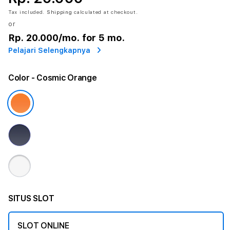
Tax included.
Shipping
calculated at checkout.
or
Rp. 20.000
/mo. for 5 mo.
Pelajari Selengkapnya
Color
- Cosmic Orange
SITUS SLOT
SLOT ONLINE