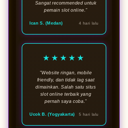
Sangat recommended untuk
pemain slot online."
Ican S. (Medan)
4 hari lalu
★★★★★
"Website ringan, mobile
friendly, dan tidak lag saat
dimainkan. Salah satu situs
slot online terbaik yang
pernah saya coba."
Ucok B. (Yogyakarta)
5 hari lalu