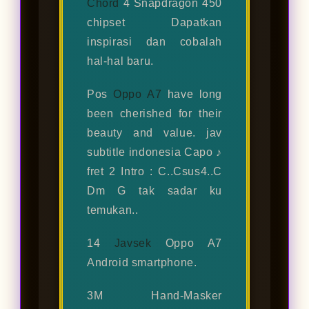
Chord
4 Snapdragon 450
chipset Dapatkan
inspirasi dan cobalah
hal-hal baru.
Pos
Oppo A7
have long
been cherished for their
beauty and value. jav
subtitle indonesia Capo ♪
fret 2 Intro : C..Csus4..C
Dm G tak sadar ku
temukan..
14
Javsek
Oppo A7
Android smartphone.
3M Hand-Masker