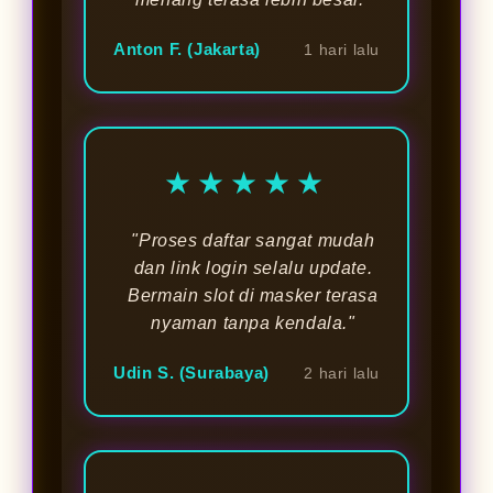
Anton F. (Jakarta)
1 hari lalu
★★★★★
"Proses daftar sangat mudah
dan link login selalu update.
Bermain slot di masker terasa
nyaman tanpa kendala."
Udin S. (Surabaya)
2 hari lalu