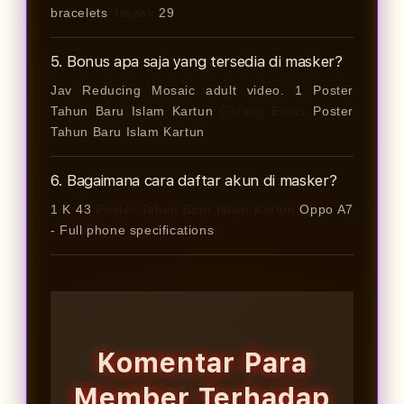
bracelets
Javsek
29
5. Bonus apa saja yang tersedia di masker?
Jav Reducing Mosaic adult video. 1 Poster
Tahun Baru Islam Kartun
Gelang Emas
Poster
Tahun Baru Islam Kartun
6. Bagaimana cara daftar akun di masker?
1 K 43
Poster Tahun Baru Islam Kartun
Oppo A7
- Full phone specifications
Komentar Para
Member Terhadap