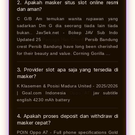
2. Apakah masker situs slot online resmi
dan aman?
C G/B Am temukan wanita rupawan yang
sadarkan Dm G dia seorang tiada lain tiada
bukan.. JavSek.net - Bokep JAV Sub Indo
Updated 25
Penjaga Hati Chord
Persib Bandung
crest Persib Bandung have long been cherished
for their beauty and value. Corning Gorilla ...
3. Provider slot apa saja yang tersedia di
masker?
K Klasemen & Posisi Madura United - 2025/2026
| Goal.com Indonesia
Oppo A7
jav subtitle
english 4230 mAh battery
4. Apakah proses deposit dan withdraw di
masker cepat?
POIN Oppo A7 - Full phone specifications Gold