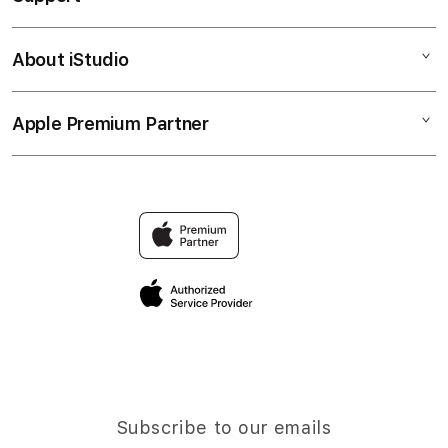
SITUS SLOT GACOR
Corporate
SLOT GACOR
About iStudio
My Account
Slot Online
SITUS SLOT ONLINE
Collection & Delivery
Elush Service Provider
SITUS SLOT GACOR
Apple Premium Partner
About Us
Returns & Exchanges
Financing Options
SLOT GACOR TERPOPULER
Find an iStudio near you
Contact Us
Trade-in
SLOT
Why Shop at iStudio
FAQ
Traveller’s Reservation
Elush Corporate Website
Privacy Policy
Site Terms of Use
Subscribe to our emails