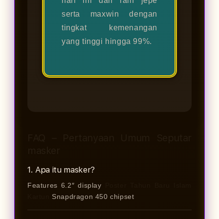
hari ini dan raih jepe
serta maxwin dengan
tingkat kemenangan
yang tinggi hingga 99%.
FAQ – Pertanyaan Umum Seputar
masker
1. Apa itu masker?
Features 6.2″ display
Poster Tahun Baru Islam
Kartun
Snapdragon 450 chipset