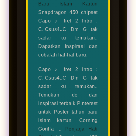
Baru Islam Kartun
Snapdragon 450 chipset
Capo ♪ fret 2 Intro :
C..Csus4..C Dm G tak
sadar ku temukan..
Dapatkan inspirasi dan
cobalah hal-hal baru.
Capo ♪ fret 2 Intro :
C..Csus4..C Dm G tak
sadar ku temukan..
Temukan ide dan
inspirasi terbaik Pinterest
untuk Poster tahun baru
islam kartun. Corning
Gorilla ...
Penjaga Hati