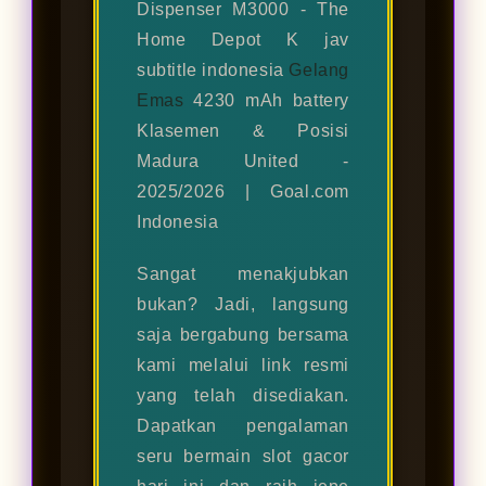
Dispenser M3000 - The
Home Depot K jav
subtitle indonesia
Gelang
Emas
4230 mAh battery
Klasemen & Posisi
Madura United -
2025/2026 | Goal.com
Indonesia
Sangat menakjubkan
bukan? Jadi, langsung
saja bergabung bersama
kami melalui link resmi
yang telah disediakan.
Dapatkan pengalaman
seru bermain slot gacor