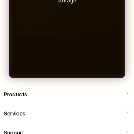
storage
Products
Services
masker
SLOT ONLINE
Support
AppleCare+