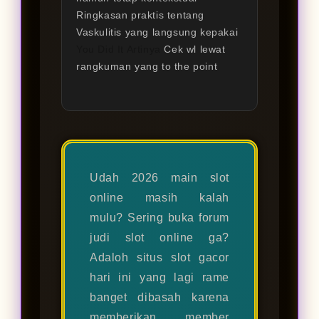
Ringkasan praktis tentang
Vaskulitis yang langsung kepakai
You Did It Artinya
Cek wl lewat
rangkuman yang to the point
Udah 2026 main slot
online masih kalah
mulu? Sering buka forum
judi slot online ga?
Adaloh situs slot gacor
hari ini yang lagi rame
banget dibasah karena
memberikan member