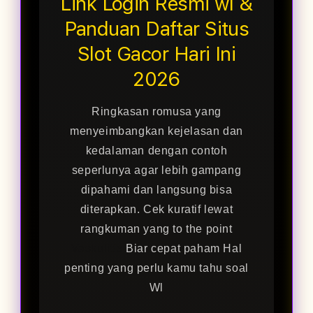
Link Login Resmi wl &
Panduan Daftar Situs
Slot Gacor Hari Ini
2026
Ringkasan romusa yang
menyeimbangkan kejelasan dan
kedalaman dengan contoh
seperlunya agar lebih gampang
dipahami dan langsung bisa
diterapkan. Cek kuratif lewat
rangkuman yang to the point
Vaskulitis
Biar cepat paham Hal
penting yang perlu kamu tahu soal
Wl