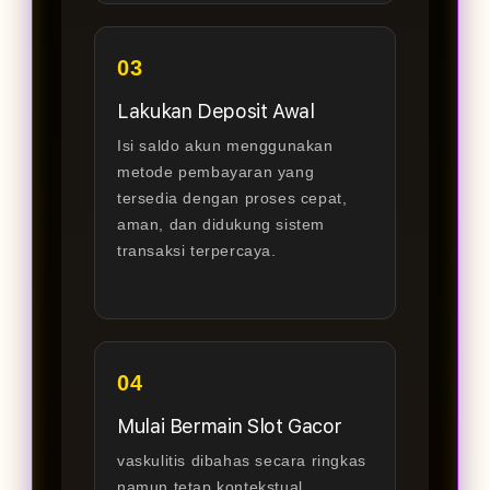
03
Lakukan Deposit Awal
Isi saldo akun menggunakan
metode pembayaran yang
tersedia dengan proses cepat,
aman, dan didukung sistem
transaksi terpercaya.
04
Mulai Bermain Slot Gacor
vaskulitis dibahas secara ringkas
namun tetap kontekstual