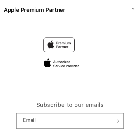
Collection & Delivery
Elush Service Provider
SITUS SLOT GACOR
Apple Premium Partner
About Us
Returns & Exchanges
Financing Options
SLOT GACOR TERPOPULER
Find an iStudio near you
Contact Us
Trade-in
SLOT
Why Shop at iStudio
FAQ
Traveller’s Reservation
Elush Corporate Website
Privacy Policy
Site Terms of Use
Subscribe to our emails
Email