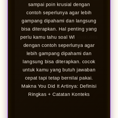
sampai poin krusial dengan
contoh seperlunya agar lebih
gampang dipahami dan langsung
bisa diterapkan. Hal penting yang
perlu kamu tahu soal Wl
Vaskulitis
dengan contoh seperlunya agar
lebih gampang dipahami dan
langsung bisa diterapkan. cocok
untuk kamu yang butuh jawaban
cepat tapi tetap bernilai pakai.
Makna You Did It Artinya: Definisi
Ringkas + Catatan Konteks