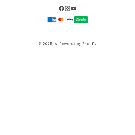
Facebook
Instagram
YouTube
Payment
methods
© 2025,
wl
Powered by Shopify