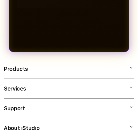
Products
Services
wl
SLOT ONLINE
Support
AppleCare+
SITUS SLOT GACOR
Corporate
SLOT GACOR
About iStudio
My Account
Slot Online
SITUS SLOT ONLINE