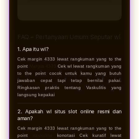
FAQ – Pertanyaan Umum Seputar wl
1. Apa itu wl?
Cek margin 4333 lewat rangkuman yang to the
point
Margin 4333
Cek wl lewat rangkuman yang
to the point cocok untuk kamu yang butuh
jawaban cepat tapi tetap bernilai pakai.
Ringkasan praktis tentang Vaskulitis yang
langsung kepakai
2. Apakah wl situs slot online resmi dan
aman?
Cek margin 4333 lewat rangkuman yang to the
point
Vaskulitis
konotasi Cek kuratif lewat