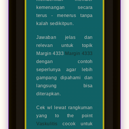
kemenangan secara
terus - menerus tanpa
kalah sedikitpun.
Jawaban jelas dan
relevan untuk topik
Margin 4333
Margin 4333
dengan contoh
seperlunya agar lebih
gampang dipahami dan
langsung bisa
diterapkan.
Cek wl lewat rangkuman
yang to the point
Vaskulitis
cocok untuk