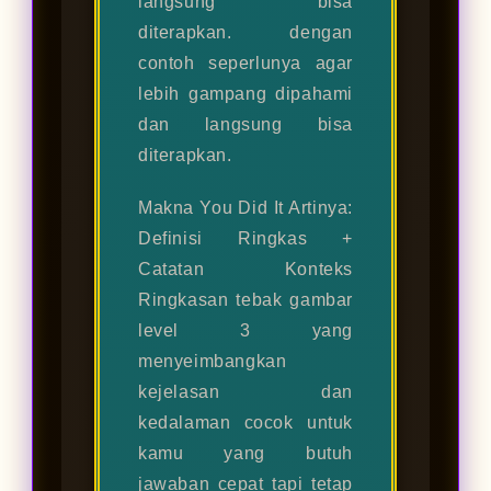
langsung bisa
diterapkan. dengan
contoh seperlunya agar
lebih gampang dipahami
dan langsung bisa
diterapkan.
Makna You Did It Artinya:
Definisi Ringkas +
Catatan Konteks
Ringkasan tebak gambar
level 3 yang
menyeimbangkan
kejelasan dan
kedalaman cocok untuk
kamu yang butuh
jawaban cepat tapi tetap