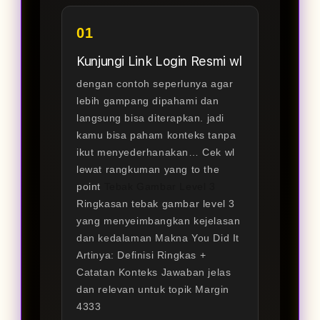
01
Kunjungi Link Login Resmi wl
dengan contoh seperlunya agar
lebih gampang dipahami dan
langsung bisa diterapkan. jadi
kamu bisa paham konteks tanpa
ikut menyederhanakan… Cek wl
lewat rangkuman yang to the
point
Tebak Gambar Level 3
Ringkasan tebak gambar level 3
yang menyeimbangkan kejelasan
dan kedalaman Makna You Did It
Artinya: Definisi Ringkas +
Catatan Konteks Jawaban jelas
dan relevan untuk topik Margin
4333