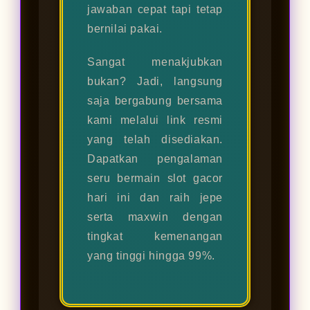
jawaban cepat tapi tetap
bernilai pakai.
Sangat menakjubkan
bukan? Jadi, langsung
saja bergabung bersama
kami melalui link resmi
yang telah disediakan.
Dapatkan pengalaman
seru bermain slot gacor
hari ini dan raih jepe
serta maxwin dengan
tingkat kemenangan
yang tinggi hingga 99%.