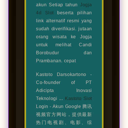
akun Setiap tahun
Jogja
4d Slot
beserta pilihan
link alternatif resmi yang
sudah diverifikasi. jutaan
orang wisata ke Jogja
untuk melihat Candi
Borobudur dan
Prambanan. cepat
Kastoto Darsokartono -
Co-founder of PT
Adicipta Inovasi
Teknologi ...
Kastoto Slot
Login - Akun Google 腾讯
视频官方网站，提供最新
热门电视剧、电影、综