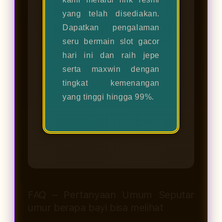
yang telah disediakan.
Dapatkan pengalaman
seru bermain slot gacor
hari ini dan raih jepe
serta maxwin dengan
tingkat kemenangan
yang tinggi hingga 99%.
FAQ – Pertanyaan Umum Seputar
umur berapa bayi bisa melihat