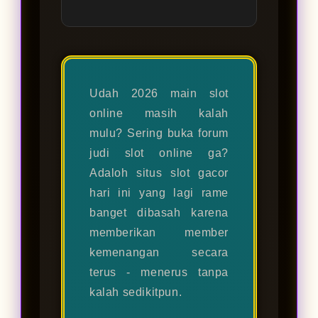
Udah 2026 main slot
online masih kalah
mulu? Sering buka forum
judi slot online ga?
Adaloh situs slot gacor
hari ini yang lagi rame
banget dibasah karena
memberikan member
kemenangan secara
terus - menerus tanpa
kalah sedikitpun.