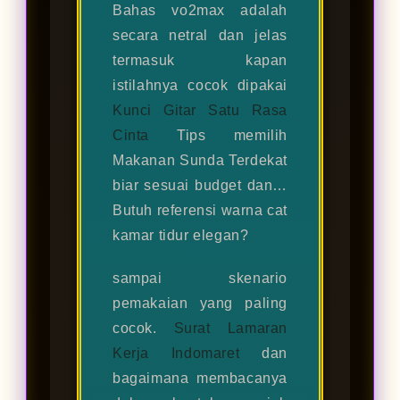
Bahas vo2max adalah
secara netral dan jelas
termasuk kapan
istilahnya cocok dipakai
Kunci Gitar Satu Rasa
Cinta
Tips memilih
Makanan Sunda Terdekat
biar sesuai budget dan…
Butuh referensi warna cat
kamar tidur elegan?
sampai skenario
pemakaian yang paling
cocok.
Surat Lamaran
Kerja Indomaret
dan
bagaimana membacanya