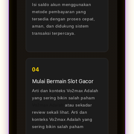
Isi saldo akun menggunakan
metode pembayaran yang
tersedia dengan proses cepat,
aman, dan didukung sistem
transaksi terpercaya.
04
Mulai Bermain Slot Gacor
Arti dan konteks Vo2max Adalah
yang sering bikin salah paham
Vo2max Adalah
atau sekadar
review sekali lihat. Arti dan
konteks Vo2max Adalah yang
sering bikin salah paham