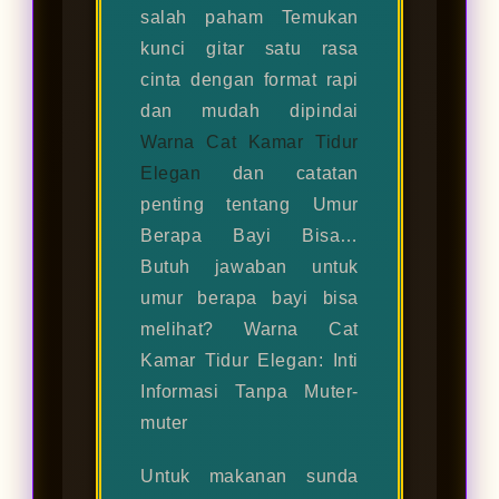
salah paham Temukan
kunci gitar satu rasa
cinta dengan format rapi
dan mudah dipindai
Warna Cat Kamar Tidur
Elegan
dan catatan
penting tentang Umur
Berapa Bayi Bisa…
Butuh jawaban untuk
umur berapa bayi bisa
melihat? Warna Cat
Kamar Tidur Elegan: Inti
Informasi Tanpa Muter-
muter
Untuk makanan sunda