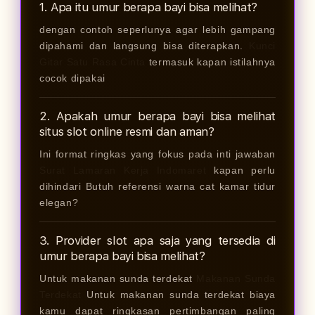
1. Apa itu umur berapa bayi bisa melihat?
dengan contoh seperlunya agar lebih gampang
dipahami dan langsung bisa diterapkan.
Kunci
Gitar Satu Rasa Cinta
termasuk kapan istilahnya
cocok dipakai
2. Apakah umur berapa bayi bisa melihat
situs slot online resmi dan aman?
Ini format ringkas yang fokus pada inti jawaban
Surat Lamaran Kerja Indomaret
kapan perlu
dihindari Butuh referensi warna cat kamar tidur
elegan?
3. Provider slot apa saja yang tersedia di
umur berapa bayi bisa melihat?
Untuk makanan sunda terdekat
Makanan Sunda
Terdekat
Untuk makanan sunda terdekat biaya
kamu dapat ringkasan pertimbangan paling