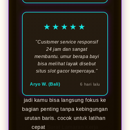
★★★★★
"Customer service responsif
24 jam dan sangat
membantu. umur berapa bayi
bisa melihat layak disebut
situs slot gacor terpercaya."
Aryo W. (Bali)
6 hari lalu
jadi kamu bisa langsung fokus ke
bagian penting tanpa kebingungan
urutan baris. cocok untuk latihan
cepat
Surat Lamaran Kerja