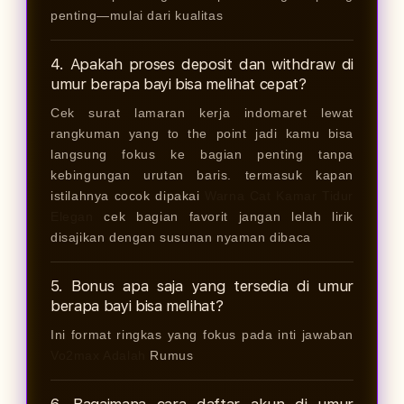
penting—mulai dari kualitas
4. Apakah proses deposit dan withdraw di
umur berapa bayi bisa melihat cepat?
Cek surat lamaran kerja indomaret lewat
rangkuman yang to the point jadi kamu bisa
langsung fokus ke bagian penting tanpa
kebingungan urutan baris. termasuk kapan
istilahnya cocok dipakai
Warna Cat Kamar Tidur
Elegan
cek bagian favorit jangan lelah lirik
disajikan dengan susunan nyaman dibaca
5. Bonus apa saja yang tersedia di umur
berapa bayi bisa melihat?
Ini format ringkas yang fokus pada inti jawaban
Vo2max Adalah
Rumus