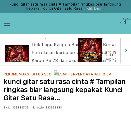
kunci gitar satu rasa cinta # Tampilan ringkas biar langsung
kepakai: Kunci Gitar Satu Rasa…
Klik Disini
Lo
in
REKOMENDASI SITUS SLOT RESMI TERPERCAYA AUTO JP
Tolong Lirik — Susunan Rapi Ringkasan prakti
Lirik Lagu Kangen Band Terbang Bersamaku
Penjelasan karbu pe 28 ini menekankan bagia
REKOMENDASI SITUS 
SLOT ONLINE
From Rp. 20.000
Karbu Pe 28 dari dasar sampai poin krusial
From Rp. 20.000 Rp
REKOMENDASI SITUS SLOT RESMI TERPERCAYA AUTO JP
kunci gitar satu rasa cinta # Tampilan
ringkas biar langsung kepakai: Kunci
Gitar Satu Rasa…
SKU:
333333333
Barcode:
333333333