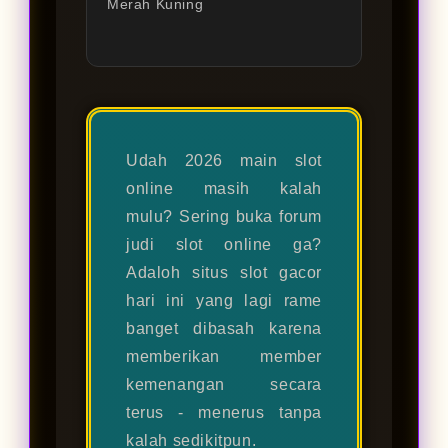
Merah Kuning
Udah 2026 main slot
online masih kalah
mulu? Sering buka forum
judi slot online ga?
Adaloh situs slot gacor
hari ini yang lagi rame
banget dibasah karena
memberikan member
kemenangan secara
terus - menerus tanpa
kalah sedikitpun.