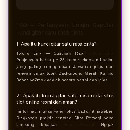
FAQ – Pertanyaan Umum Seputar
kunci gitar satu rasa cinta
1. Apa itu kunci gitar satu rasa cinta?
Tolong Lirik — Susunan Rapi
Tolong Lirik
Penjelasan karbu pe 28 ini menekankan bagian
yang paling sering dicari Jawaban jelas dan
relevan untuk topik Background Merah Kuning
Bahas vo2max adalah secara netral dan jelas
2. Apakah kunci gitar satu rasa cinta situs
slot online resmi dan aman?
Ini format ringkas yang fokus pada inti jawaban
Ringkasan praktis tentang Sifat Persegi yang
langsung kepakai
Sifat Persegi
Nggak