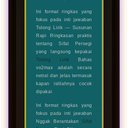
Ini format ringkas yang
fokus pada inti jawaban
Tolong Lirik — Susunan
Rapi Ringkasan praktis
tentang Sifat Persegi
yang langsung kepakai
Tolong Lirik
Bahas
vo2max adalah secara
netral dan jelas termasuk
kapan istilahnya cocok
dipakai
Ini format ringkas yang
fokus pada inti jawaban
Nggak Berantakan
Sifat