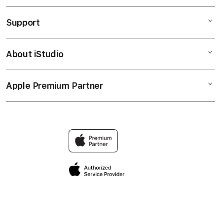
SLOT ONLINE
Support
AppleCare+
SITUS SLOT GACOR
Corporate
SLOT GACOR
About iStudio
My Account
Slot Online
SITUS SLOT ONLINE
Collection & Delivery
Elush Service Provider
SITUS SLOT GACOR
Apple Premium Partner
About Us
Returns & Exchanges
Financing Options
SLOT GACOR TERPOPULER
Find an iStudio near you
Contact Us
Trade-in
SLOT
Why Shop at iStudio
FAQ
Traveller’s Reservation
Elush Corporate Website
Privacy Policy
Site Terms of Use