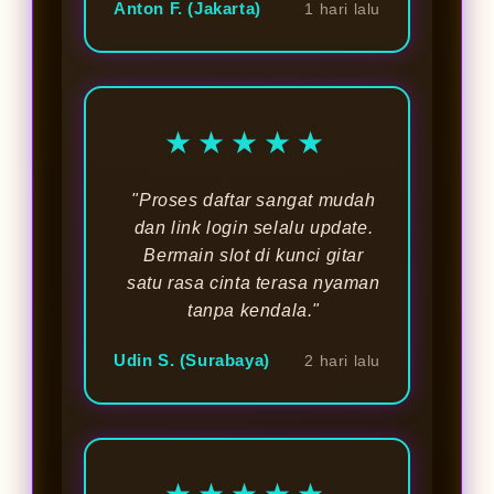
Anton F. (Jakarta)
1 hari lalu
★★★★★
"Proses daftar sangat mudah
dan link login selalu update.
Bermain slot di kunci gitar
satu rasa cinta terasa nyaman
tanpa kendala."
Udin S. (Surabaya)
2 hari lalu