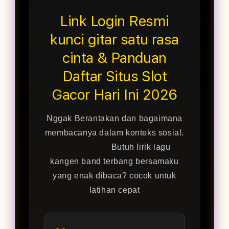
Link Login Resmi
kunci gitar satu rasa
cinta & Panduan
Daftar Situs Slot
Gacor Hari Ini 2026
Nggak Berantakan dan bagaimana
membacanya dalam konteks sosial.
Sifat Persegi
Butuh lirik lagu
kangen band terbang bersamaku
yang enak dibaca? cocok untuk
latihan cepat