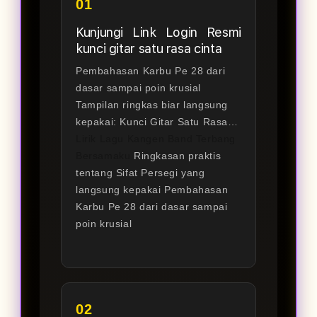
01
Kunjungi Link Login Resmi
kunci gitar satu rasa cinta
Pembahasan Karbu Pe 28 dari
dasar sampai poin krusial
Tampilan ringkas biar langsung
kepakai: Kunci Gitar Satu Rasa…
Lirik Lagu Kangen Band Terbang
Bersamaku
Ringkasan praktis
tentang Sifat Persegi yang
langsung kepakai Pembahasan
Karbu Pe 28 dari dasar sampai
poin krusial
02