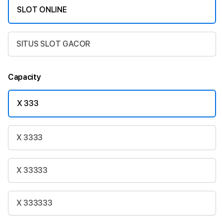
SLOT ONLINE
SITUS SLOT GACOR
Capacity
X 333
X 3333
X 33333
X 333333