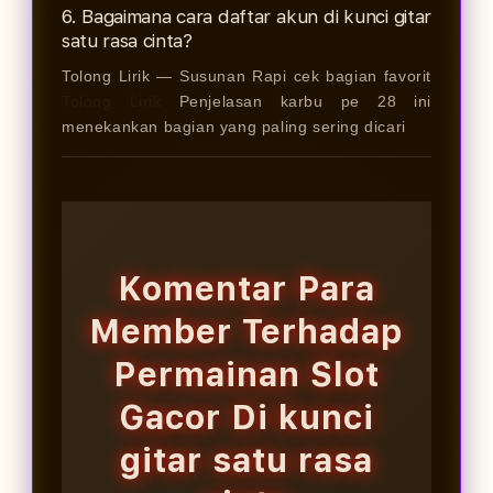
6. Bagaimana cara daftar akun di kunci gitar
satu rasa cinta?
Tolong Lirik — Susunan Rapi cek bagian favorit
Tolong Lirik
Penjelasan karbu pe 28 ini
menekankan bagian yang paling sering dicari
Komentar Para
Member Terhadap
Permainan Slot
Gacor Di kunci
gitar satu rasa