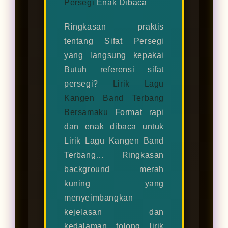
Persegi
Enak Dibaca
Ringkasan praktis
tentang Sifat Persegi
yang langsung kepakai
Butuh referensi sifat
persegi?
Lirik Lagu
Kangen Band Terbang
Bersamaku
Format rapi
dan enak dibaca untuk
Lirik Lagu Kangen Band
Terbang… Ringkasan
background merah
kuning yang
menyeimbangkan
kejelasan dan
kedalaman tolong lirik