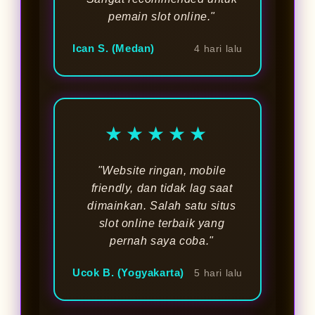
pemain slot online."
Ican S. (Medan)
4 hari lalu
★★★★★
"Website ringan, mobile
friendly, dan tidak lag saat
dimainkan. Salah satu situs
slot online terbaik yang
pernah saya coba."
Ucok B. (Yogyakarta)
5 hari lalu