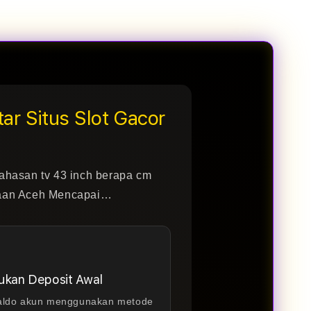
ar Situs Slot Gacor
ahasan tv 43 inch berapa cm
rajaan Aceh Mencapai…
ukan Deposit Awal
saldo akun menggunakan metode