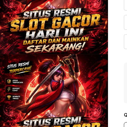
Open
media
3
in
modal
Q