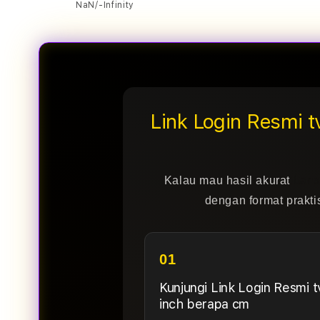
Open
of
NaN
/
-Infinity
media
8
in
modal
Link Login Resmi t
Kalau mau hasil akurat
Lans
dengan format prakti
01
Kunjungi Link Login Resmi t
inch berapa cm