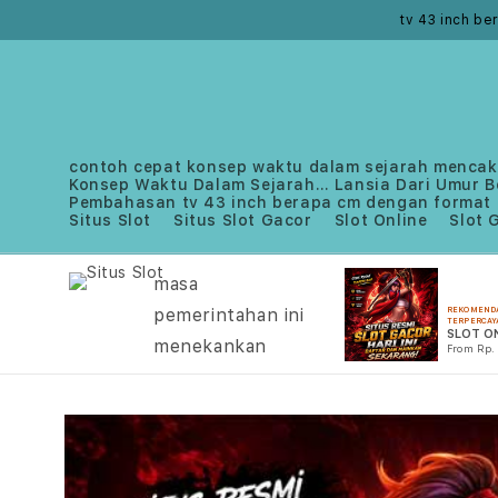
tv 43 inch b
REKOMENDASI SITUS SLOT RESMI
TERPERCAYA AUTO JP
Penjelasan
contoh cepat konsep waktu dalam sejarah mencaku
Konsep Waktu Dalam Sejarah…
Lansia Dari Umur 
kerajaan aceh
Pembahasan tv 43 inch berapa cm dengan format p
Situs Slot
mencapai puncak
Situs Slot Gacor
Slot Online
Slot 
keemasan pada
masa
pemerintahan ini
REKOMENDA
TERPERCAY
SLOT O
menekankan
From Rp.
bagian yang paling
sering dicari
Est
Skip to
Artinya
mudah
product
information
dipahami
From Rp. 20.000 Rp