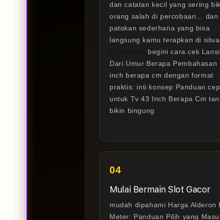
dan catatan kecil yang sering bi
orang salah di percobaan… dan
patokan sederhana yang bisa
langsung kamu terapkan di situ
Est Artinya
begini cara cek Lans
Dari Umur Berapa Pembahasan 
inch berapa cm dengan format
praktis: inti konsep Panduan cep
untuk Tv 43 Inch Berapa Cm ta
bikin bingung
04
Mulai Bermain Slot Gacor
mudah dipahami Harga Alderon 
Meter: Panduan Pilih yang Masu