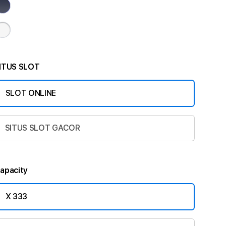
ITUS SLOT
SLOT ONLINE
SITUS SLOT GACOR
apacity
X 333