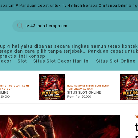
erapa cm # Panduan cepat untuk Tv 43 Inch Berapa Cm tanpa bikin bin
p 4 hal yaitu dibahas secara ringkas namun tetap konteks
Berapa
dan cara pilih tanpa terjebak… Panduan cepat untuk
raktis: inti konsep
Gacor
Slot
Situs Slot Gacor Hari Ini
Situs Slot Online
SI SITUS SLOT RESMI
REKOMENDASI SITUS SLOT RESMI
A AUTO JP
TERPERCAYA AUTO JP
NLINE
SITUS SLOT ONLINE
 20.000
From Rp. 20.000
R