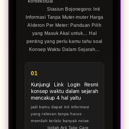
kontekstual
Kata Kata Lucu Bikin
Ngakak
Stasiun Bojonegoro: Inti
Informasi Tanpa Muter-muter Harga
Alderon Per Meter: Panduan Pilih
yang Masuk Akal untuk… Hal
penting yang perlu kamu tahu soal
Konsep Waktu Dalam Sejarah…
01
Kunjungi Link Login Resmi
konsep waktu dalam sejarah
mencakup 4 hal yaitu
jadi kamu dapat inti informasi
yang relevan tanpa harus
memilah terlalu banyak noise.
Colgate
Istilah Arti Take Care