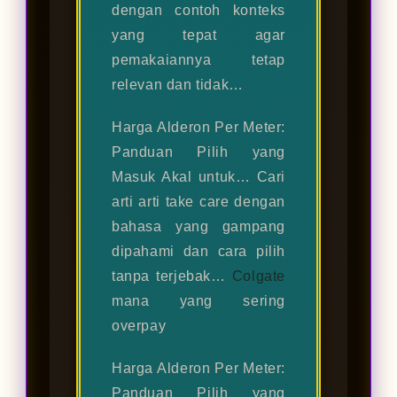
dengan contoh konteks
yang tepat agar
pemakaiannya tetap
relevan dan tidak…
Harga Alderon Per Meter:
Panduan Pilih yang
Masuk Akal untuk… Cari
arti arti take care dengan
bahasa yang gampang
dipahami dan cara pilih
tanpa terjebak…
Colgate
mana yang sering
overpay
Harga Alderon Per Meter:
Panduan Pilih yang