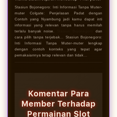
Stasiun Bojonegoro: Inti Informasi Tanpa Muter-
muter Colgate: Penjelasan Padat dengan
Contoh yang Nyambung jadi kamu dapat inti
informasi yang relevan tanpa harus memilah
terlalu banyak noise.
Stasiun Bojonegoro
dan
cara pilih tanpa terjebak… Stasiun Bojonegoro:
Inti Informasi Tanpa Muter-muter lengkap
dengan contoh konteks yang tepat agar
pemakaiannya tetap relevan dan tidak…
Komentar Para
Member Terhadap
Permainan Slot