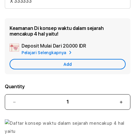
X 333333
Keamanan Di konsep waktu dalam sejarah
mencakup 4 hal yaitu!
Deposit Mulai Dari
20.000 IDR
Add
Pelajari Selengkapnya
Apple
Care
Add
Quantity
Decrease
Incr
quantity
quant
for
for
konsep
kons
waktu
wakt