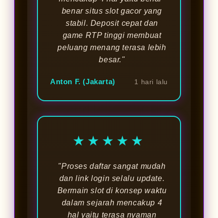
benar situs slot gacor yang
stabil. Deposit cepat dan
game RTP tinggi membuat
peluang menang terasa lebih
besar."
Anton F. (Jakarta)
1 hari lalu
★★★★★
"Proses daftar sangat mudah
dan link login selalu update.
Bermain slot di konsep waktu
dalam sejarah mencakup 4
hal yaitu terasa nyaman