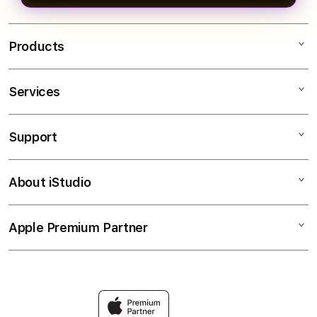
Products
Services
konsep waktu dalam sejarah mencakup 4 hal yaitu
SLOT ONLINE
Support
AppleCare+
SITUS SLOT GACOR
Corporate
SLOT GACOR
About iStudio
My Account
Slot Online
SITUS SLOT ONLINE
Collection & Delivery
Elush Service Provider
SITUS SLOT GACOR
Apple Premium Partner
About Us
Returns & Exchanges
Financing Options
SLOT GACOR TERPOPULER
Find an iStudio near you
Contact Us
Trade-in
SLOT
Why Shop at iStudio
FAQ
Traveller’s Reservation
Elush Corporate Website
Privacy Policy