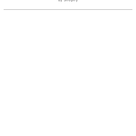
by Shopify