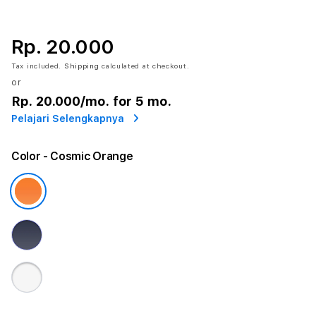
Rp. 20.000
Tax included.
Shipping
calculated at checkout.
or
Rp. 20.000
/mo. for 5 mo.
Pelajari Selengkapnya
Color
- Cosmic Orange