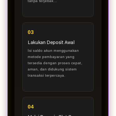
tanpa terjebak…
03
Lakukan Deposit Awal
Isi saldo akun menggunakan
metode pembayaran yang
tersedia dengan proses cepat,
aman, dan didukung sistem
transaksi terpercaya.
04