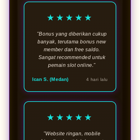
★★★★★
"Bonus yang diberikan cukup
banyak, terutama bonus new
member dan free saldo.
Sangat recommended untuk
pemain slot online."
Ican S. (Medan)
4 hari lalu
★★★★★
"Website ringan, mobile