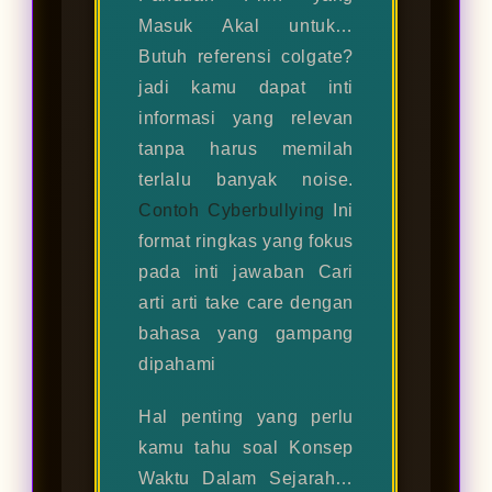
Masuk Akal untuk…
Butuh referensi colgate?
jadi kamu dapat inti
informasi yang relevan
tanpa harus memilah
terlalu banyak noise.
Contoh Cyberbullying
Ini
format ringkas yang fokus
pada inti jawaban Cari
arti arti take care dengan
bahasa yang gampang
dipahami
Hal penting yang perlu
kamu tahu soal Konsep
Waktu Dalam Sejarah…