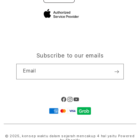
Site Terms of Use
Subscribe to our emails
Email
Facebook
Instagram
YouTube
Payment
methods
© 2025,
konsep waktu dalam sejarah mencakup 4 hal yaitu
Powered