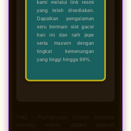
kami melalui link resmi
yang telah disediakan.
Dapatkan pengalaman
seru bermain slot gacor
hari ini dan raih jepe
serta maxwin dengan
tingkat kemenangan
yang tinggi hingga 99%.
FAQ – Pertanyaan Umum Seputar
konsep waktu dalam sejarah