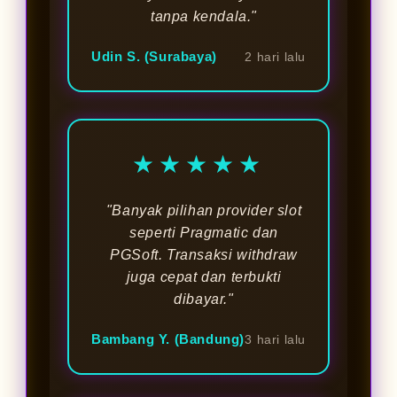
tanpa kendala."
Udin S. (Surabaya)
2 hari lalu
★★★★★
"Banyak pilihan provider slot
seperti Pragmatic dan
PGSoft. Transaksi withdraw
juga cepat dan terbukti
dibayar."
Bambang Y. (Bandung)
3 hari lalu