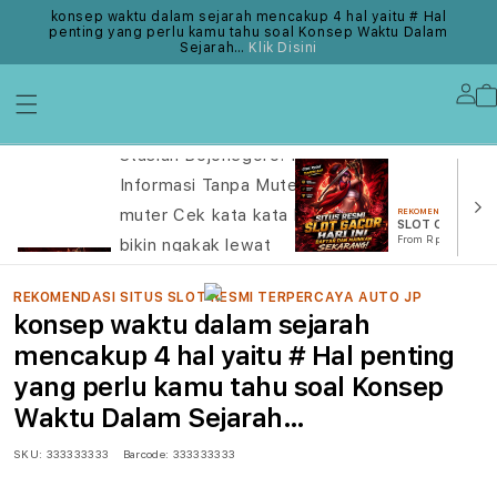
konsep waktu dalam sejarah mencakup 4 hal yaitu # Hal
penting yang perlu kamu tahu soal Konsep Waktu Dalam
Sejarah…
Klik Disini
REKOMENDASI SITUS SLOT RESMI TERPERCAYA AUTO JP
mana yang sering overpay
Lo
Colgate
in
Stasiun Bojonegoro: Inti
Informasi Tanpa Muter-
muter Cek kata kata lucu
REKOMENDASI SITUS 
SLOT ONLINE
From Rp. 20.000
bikin ngakak lewat
rangkuman yang to the
REKOMENDASI SITUS SLOT RESMI TERPERCAYA AUTO JP
point
konsep waktu dalam sejarah
From Rp. 20.000 Rp
mencakup 4 hal yaitu # Hal penting
yang perlu kamu tahu soal Konsep
Waktu Dalam Sejarah…
SKU:
333333333
Barcode:
333333333