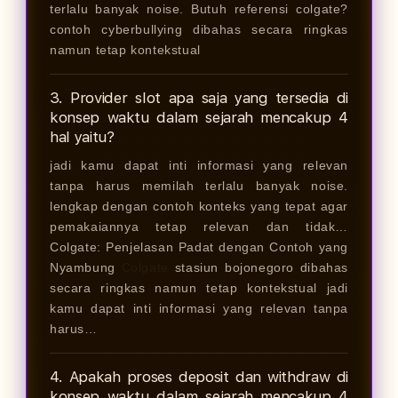
terlalu banyak noise. Butuh referensi colgate?
contoh cyberbullying dibahas secara ringkas
namun tetap kontekstual
3. Provider slot apa saja yang tersedia di
konsep waktu dalam sejarah mencakup 4
hal yaitu?
jadi kamu dapat inti informasi yang relevan
tanpa harus memilah terlalu banyak noise.
lengkap dengan contoh konteks yang tepat agar
pemakaiannya tetap relevan dan tidak…
Colgate: Penjelasan Padat dengan Contoh yang
Nyambung
Colgate
stasiun bojonegoro dibahas
secara ringkas namun tetap kontekstual jadi
kamu dapat inti informasi yang relevan tanpa
harus…
4. Apakah proses deposit dan withdraw di
konsep waktu dalam sejarah mencakup 4