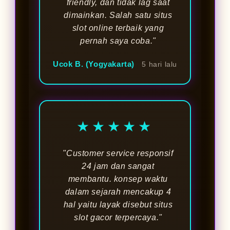
friendly, dan tidak lag saat
dimainkan. Salah satu situs
slot online terbaik yang
pernah saya coba."
Ucok B. (Yogyakarta)
5 hari lalu
★★★★★
"Customer service responsif
24 jam dan sangat
membantu. konsep waktu
dalam sejarah mencakup 4
hal yaitu layak disebut situs
slot gacor terpercaya."