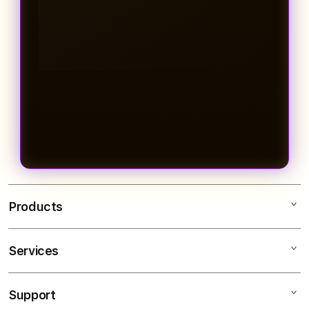
Products
Services
tsunade
SLOT ONLINE
Support
AppleCare+
SITUS SLOT GACOR