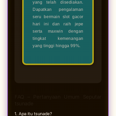
yang telah disediakan.
Dapatkan pengalaman
seru bermain slot gacor
hari ini dan raih jepe
serta maxwin dengan
tingkat kemenangan
yang tinggi hingga 99%.
FAQ – Pertanyaan Umum Seputar
tsunade
1. Apa itu tsunade?