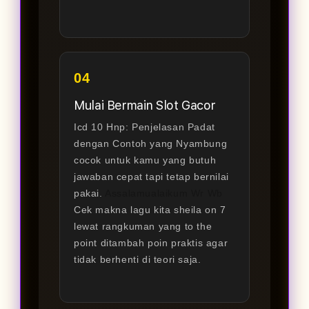
04
Mulai Bermain Slot Gacor
Icd 10 Hnp: Penjelasan Padat
dengan Contoh yang Nyambung
cocok untuk kamu yang butuh
jawaban cepat tapi tetap bernilai
pakai.
Assalamualaikum Wr Wb
Cek makna lagu kita sheila on 7
lewat rangkuman yang to the
point ditambah poin praktis agar
tidak berhenti di teori saja.