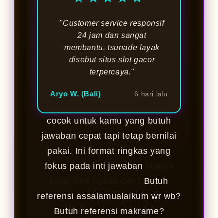
"Customer service responsif
24 jam dan sangat
membantu. tsunade layak
disebut situs slot gacor
terpercaya."
Aryo W. (Bali)
6 hari lalu
cocok untuk kamu yang butuh
jawaban cepat tapi tetap bernilai
pakai. Ini format ringkas yang
fokus pada inti jawaban
Makna
Lagu Kita Sheila On 7
Butuh
referensi assalamualaikum wr wb?
Butuh referensi makrame?