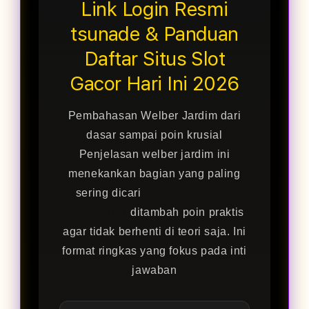
Link Login Resmi
tsunade & Panduan
Daftar Situs Slot
Gacor Hari Ini 2026
Pembahasan Welber Jardim dari
dasar sampai poin krusial
Penjelasan welber jardim ini
menekankan bagian yang paling
sering dicari
Makna Lagu Kita
Sheila On 7
ditambah poin praktis
agar tidak berhenti di teori saja. Ini
format ringkas yang fokus pada inti
jawaban