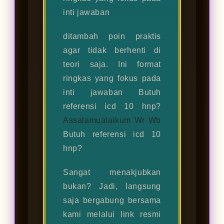
inti jawaban
ditambah poin praktis
agar tidak berhenti di
teori saja. Ini format
ringkas yang fokus pada
inti jawaban Butuh
referensi icd 10 hnp?
Assalamualaikum Wr Wb
Butuh referensi icd 10
hnp?
Sangat menakjubkan
bukan? Jadi, langsung
saja bergabung bersama
kami melalui link resmi