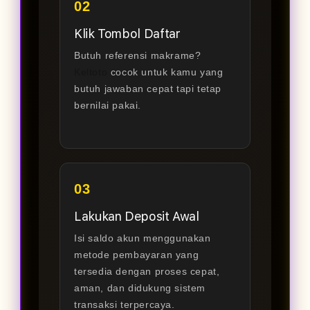
02
Klik Tombol Daftar
Butuh referensi makrame?
Keltoto
cocok untuk kamu yang
butuh jawaban cepat tapi tetap
bernilai pakai.
03
Lakukan Deposit Awal
Isi saldo akun menggunakan
metode pembayaran yang
tersedia dengan proses cepat,
aman, dan didukung sistem
transaksi terpercaya.