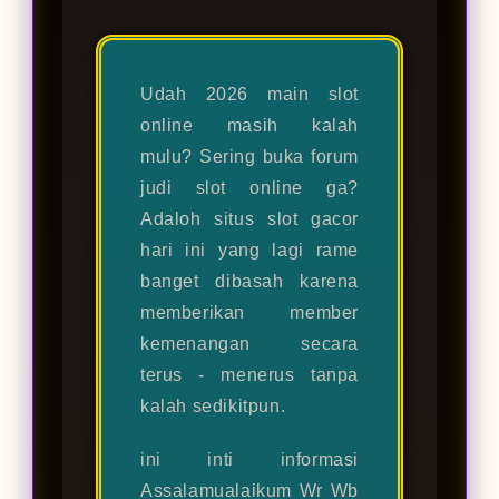
Udah 2026 main slot
online masih kalah
mulu? Sering buka forum
judi slot online ga?
Adaloh situs slot gacor
hari ini yang lagi rame
banget dibasah karena
memberikan member
kemenangan secara
terus - menerus tanpa
kalah sedikitpun.
ini inti informasi
Assalamualaikum Wr Wb