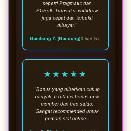
seperti Pragmatic dan
PGSoft. Transaksi withdraw
juga cepat dan terbukti
dibayar."
Bambang Y. (Bandung)
3 hari lalu
★★★★★
"Bonus yang diberikan cukup
banyak, terutama bonus new
member dan free saldo.
Sangat recommended untuk
pemain slot online."