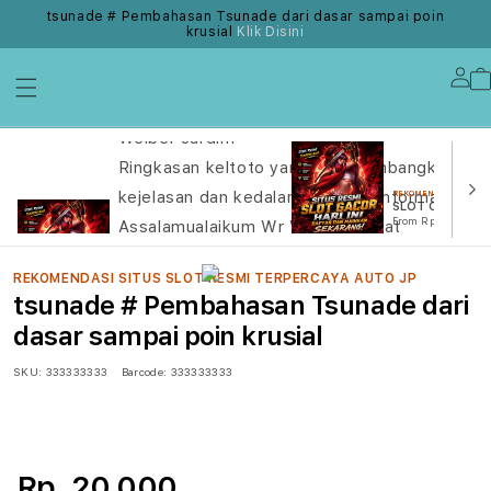
tsunade # Pembahasan Tsunade dari dasar sampai poin
krusial
Klik Disini
Lo
REKOMENDASI SITUS SLOT RESMI TERPERCAYA AUTO JP
Keltoto: Inti Informasi Tanpa Muter-muter
in
Welber Jardim
Ringkasan keltoto yang menyeimbangkan
kejelasan dan kedalaman ini inti informasi
REKOMENDASI SITUS 
SLOT ONLINE
From Rp. 20.000
Assalamualaikum Wr Wb Ini format
ringkas yang fokus pada inti jawaban
REKOMENDASI SITUS SLOT RESMI TERPERCAYA AUTO JP
From Rp. 20.000 Rp
tsunade # Pembahasan Tsunade dari
dasar sampai poin krusial
SKU:
333333333
Barcode:
333333333
Rp. 20.000