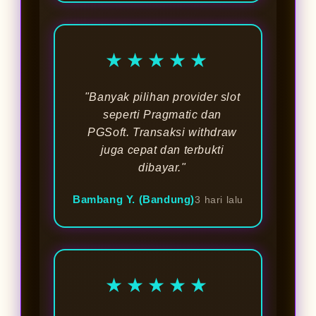
★★★★★
"Banyak pilihan provider slot
seperti Pragmatic dan
PGSoft. Transaksi withdraw
juga cepat dan terbukti
dibayar."
Bambang Y. (Bandung)
3 hari lalu
★★★★★