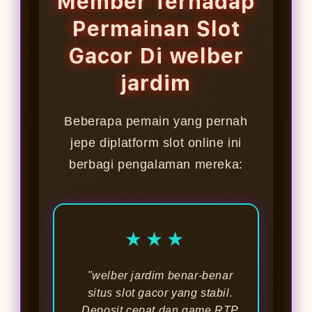
Member Terhadap
Permainan Slot
Gacor Di welber
jardim
Beberapa pemain yang pernah
jepe diplatform slot online ini
berbagi pengalaman mereka:
★★★
"welber jardim benar-benar
situs slot gacor yang stabil.
Deposit cepat dan game RTP