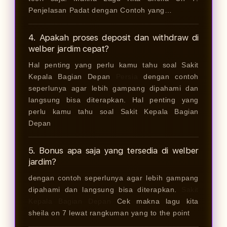
Penjelasan Padat dengan Contoh yang…
4. Apakah proses deposit dan withdraw di
welber jardim cepat?
Hal penting yang perlu kamu tahu soal Sakit
Kepala Bagian Depan
Persia
dengan contoh
seperlunya agar lebih gampang dipahami dan
langsung bisa diterapkan. Hal penting yang
perlu kamu tahu soal Sakit Kepala Bagian
Depan
5. Bonus apa saja yang tersedia di welber
jardim?
dengan contoh seperlunya agar lebih gampang
dipahami dan langsung bisa diterapkan.
Sakit
Kepala Bagian Depan
Cek makna lagu kita
sheila on 7 lewat rangkuman yang to the point