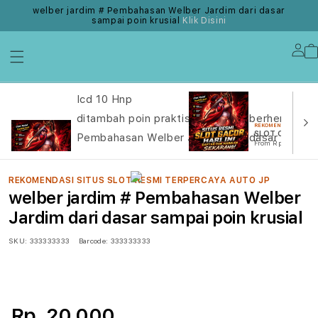
welber jardim # Pembahasan Welber Jardim dari dasar
sampai poin krusial
Klik Disini
Lo
REKOMENDASI SITUS SLOT RESMI TERPERCAYA AUTO JP
in
ditambah poin praktis agar tidak berhenti di te
Icd 10 Hnp
ditambah poin praktis agar tidak berhenti di te
REKOMENDASI SITUS 
SLOT ONLINE
Pembahasan Welber Jardim dari dasar sampai
From Rp. 20.000
krusial
From Rp. 20.000 Rp
REKOMENDASI SITUS SLOT RESMI TERPERCAYA AUTO JP
welber jardim # Pembahasan Welber
Jardim dari dasar sampai poin krusial
SKU:
333333333
Barcode:
333333333
Rp. 20.000