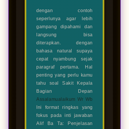
dengan contoh
seperlunya agar lebih
gampang dipahami dan
langsung bisa
diterapkan. dengan
bahasa natural supaya
cepat nyambung sejak
paragraf pertama. Hal
penting yang perlu kamu
tahu soal Sakit Kepala
Bagian Depan
Assalamualaikum Wr Wb
Ini format ringkas yang
fokus pada inti jawaban
Alif Ba Ta: Penjelasan