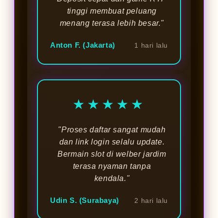
tinggi membuat peluang
menang terasa lebih besar."
Anton F. (Jakarta)
1 hari lalu
★★★★★
"Proses daftar sangat mudah
dan link login selalu update.
Bermain slot di welber jardim
terasa nyaman tanpa
kendala."
Udin S. (Surabaya)
2 hari lalu