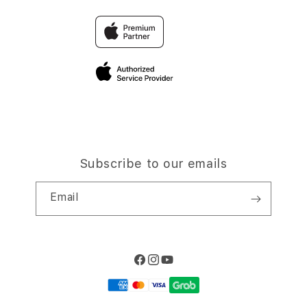
SLOT
Why Shop at iStudio
FAQ
Traveller’s Reservation
Elush Corporate Website
Privacy Policy
Site Terms of Use
Subscribe to our emails
Email
Facebook
Instagram
YouTube
Payment
methods