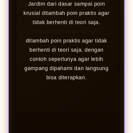
Jardim dari dasar sampai poin
krusial ditambah poin praktis agar
tidak berhenti di teori saja.
Assalamualaikum Wr Wb
ditambah poin praktis agar tidak
berhenti di teori saja. dengan
contoh seperlunya agar lebih
gampang dipahami dan langsung
bisa diterapkan.