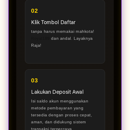
02
Klik Tombol Daftar
tanpa harus memakai mahkota!
Royal189
dan andal. Layaknya
Raja!
03
Lakukan Deposit Awal
Isi saldo akun menggunakan
metode pembayaran yang
tersedia dengan proses cepat,
aman, dan didukung sistem
transaksi terpercaya.