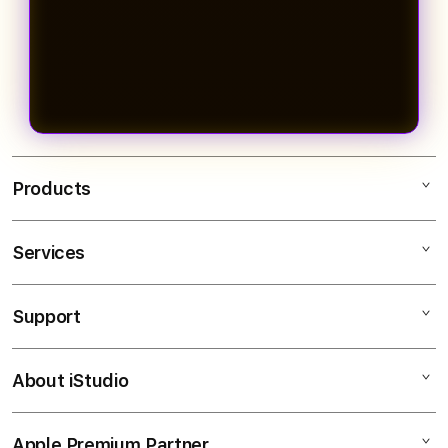
Products
Services
togel138
SLOT ONLINE
Support
AppleCare+
SITUS SLOT GACOR
Corporate
SLOT GACOR
About iStudio
My Account
Slot Online
SITUS SLOT ONLINE
Collection & Delivery
Elush Service Provider
SITUS SLOT GACOR
Apple Premium Partner
About Us