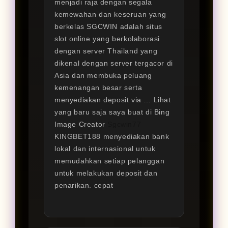
menjadi raja dengan segala
kemewahan dan keseruan yang
berkelas SGCWIN adalah situs
slot online yang berkolaborasi
dengan server Thailand yang
dikenal dengan server tergacor di
Asia dan membuka peluang
kemenangan besar serta
menyediakan deposit via … Lihat
yang baru saja saya buat di Bing
Image Creator
Sgcwin77
KINGBET188 menyediakan bank
lokal dan internasional untuk
memudahkan setiap pelanggan
untuk melakukan deposit dan
penarikan. cepat