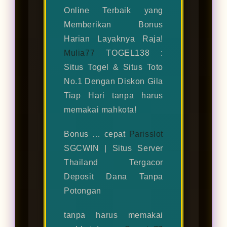
Online Terbaik yang
Memberikan Bonus
Harian Layaknya Raja!
Mulia77
TOGEL138 :
Situs Togel & Situs Toto
No.1 Dengan Diskon Gila
Tiap Hari tanpa harus
memakai mahkota!
Bonus … cepat
Parisslot
SGCWIN | Situs Server
Thailand Tergacor
Deposit Dana Tanpa
Potongan
tanpa harus memakai