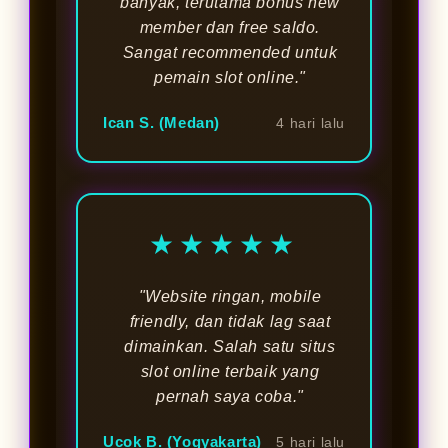
banyak, terutama bonus new
member dan free saldo.
Sangat recommended untuk
pemain slot online."
Ican S. (Medan)
4 hari lalu
★★★★★
"Website ringan, mobile
friendly, dan tidak lag saat
dimainkan. Salah satu situs
slot online terbaik yang
pernah saya coba."
Ucok B. (Yogyakarta)
5 hari lalu