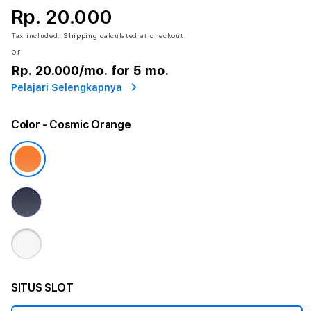
Rp. 20.000
Tax included.
Shipping
calculated at checkout.
or
Rp. 20.000
/mo. for 5 mo.
Pelajari Selengkapnya
Color
- Cosmic Orange
SITUS SLOT