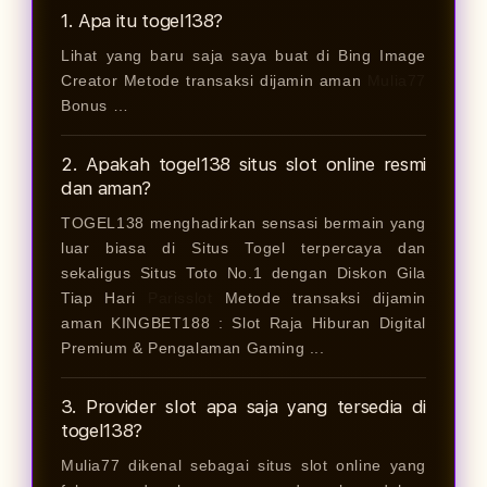
1. Apa itu togel138?
Lihat yang baru saja saya buat di Bing Image
Creator Metode transaksi dijamin aman
Mulia77
Bonus …
2. Apakah togel138 situs slot online resmi
dan aman?
TOGEL138 menghadirkan sensasi bermain yang
luar biasa di Situs Togel terpercaya dan
sekaligus Situs Toto No.1 dengan Diskon Gila
Tiap Hari
Parisslot
Metode transaksi dijamin
aman KINGBET188 : Slot Raja Hiburan Digital
Premium & Pengalaman Gaming ...
3. Provider slot apa saja yang tersedia di
togel138?
Mulia77 dikenal sebagai situs slot online yang