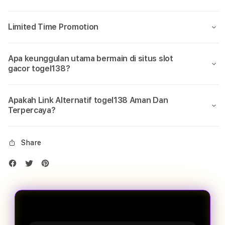
Togel
Toge
&
&
Situs
Situs
Limited Time Promotion
Toto
Toto
No.1
No.1
Dengan
Deng
Apa keunggulan utama bermain di situs slot
Diskon
Disk
gacor togel138?
Gila
Gila
Tiap
Tiap
Hari
Hari
Apakah Link Alternatif togel138 Aman Dan
Terpercaya?
Share