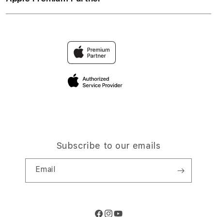
Returns & Exchanges
Financing Options
SLOT GACOR TERPOPULER
Find an iStudio near you
Contact Us
Trade-in
SLOT
Why Shop at iStudio
FAQ
Traveller’s Reservation
Elush Corporate Website
Privacy Policy
Site Terms of Use
Subscribe to our emails
Email