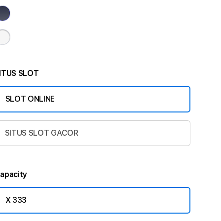
ITUS SLOT
SLOT ONLINE
SITUS SLOT GACOR
apacity
X 333