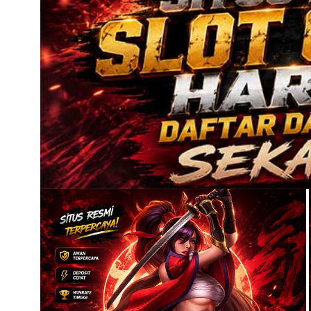
Open
media
1
in
modal