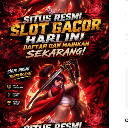
Open
media
3
in
modal
Q