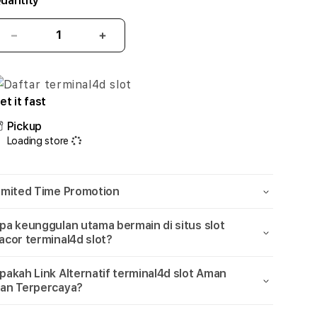
uantity
Decrease
Increase
quantity
quantity
for
for
terminal4d
terminal4d
slot
slot
et it fast
#
#
Pickup
Terminal4D
Terminal4D
Loading store
|
|
Situs
Situs
Togel
Togel
4D
4D
imited Time Promotion
&
&
Slot
Slot
pa keunggulan utama bermain di situs slot
Toto
Toto
acor terminal4d slot?
Gacor
Gacor
Terpercaya
Terpercaya
pakah Link Alternatif terminal4d slot Aman
Dengan
Dengan
an Terpercaya?
Layanan
Layanan
...
...