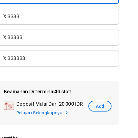
X 3333
X 33333
X 333333
Keamanan Di terminal4d slot!
Deposit Mulai Dari
20.000 IDR
Add
Add
Pelajari Selengkapnya
Apple
Care