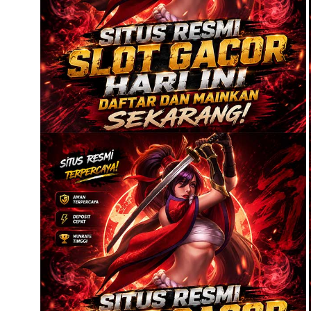
Open
media
2
in
modal