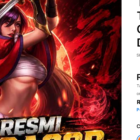
S
T
o
R
P
C