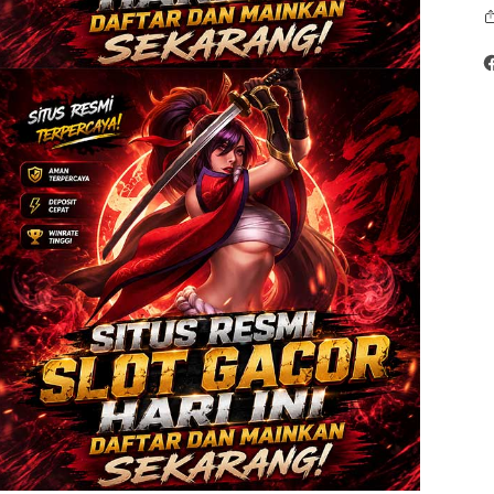
Open
media
7
in
modal