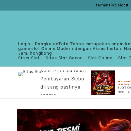
TERLENGKAP DAN
terminal4d slot #
JAMINAN JP
BERAPAPUN
PASTI DI BAYAR
Cara Bermain
Login - PangkalanToto Topan merupakan angin ken
History Nomor
game slot Online Modern dengan Akses Instan.
Na
Jam. hongkong
Buku Mimpi
Situs Slot
Situs Slot Gacor
Slot Online
Slot 
Referral Hubungi
Kami Promosi Bukti
Pembayaran Sicbo
REKOMENDA
TERPERCAY
dll yang pastinya
SLOT O
From Rp.
sangat
menguntungkan
Skip to
dan memberikan
product
pelayanan
information
tercepat selama