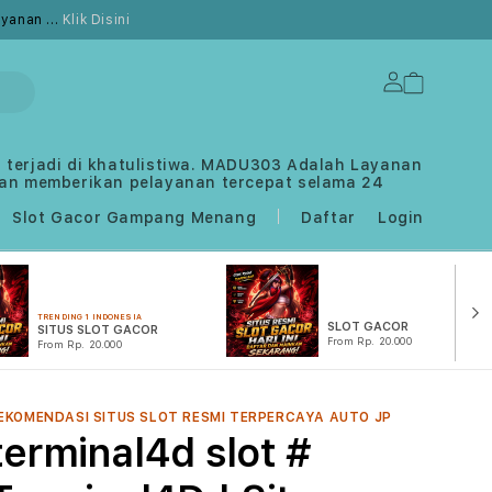
yanan ...
Klik Disini
Log
Cart
in
 terjadi di khatulistiwa. MADU303 Adalah Layanan
an memberikan pelayanan tercepat selama 24
Slot Gacor Gampang Menang
Daftar
Login
TRENDING 1 INDONESIA
SLOT GACOR
SITUS SLOT GACOR
From Rp. 20.000
From Rp. 20.000
EKOMENDASI SITUS SLOT RESMI TERPERCAYA AUTO JP
terminal4d slot #