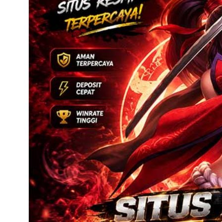
24 Jam. link
alternatif
pangkalantoto2
Link Gengtoto
Login
Create Your
Own Custom
Domain Want to
get personal with
your audience?
totomacau dan
permainan Live
Games seperti.12D
[3]
From Rp. 20.000 Rp