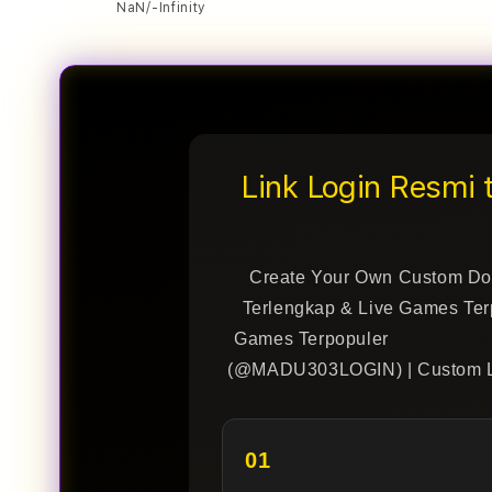
Open
of
NaN
/
-Infinity
media
8
in
modal
Link Login Resmi 
Create Your Own Custom Dom
Terlengkap & Live Games Terp
Games Terpopuler
Nadim Toto
(@MADU303LOGIN) | Custom Lin
01