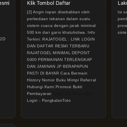
esmi
Klik Tombol Daftar
Lak
[2] Angin topan disebabkan oleh
Isi 
perbedaan tekanan dalam suatu
pemb
sistem cuaca dengan jarak minimal
pros
500 km dari garis khatulistiwa. Info
sist
12D
Terkini: RAJATOGEL : LINK LOGIN
DAN DAFTAR RESMI TERBARU
RAJATOGEL MINIMAL DEPOSIT
5000 PERMAINAN TERLENGKAP
DAN JAMINAN JP BERAPAPUN
PASTI DI BAYAR Cara Bermain
History Nomor Buku Mimpi Referral
Hubungi Kami Promosi Bukti
Pembayaran
Madu303 Slot Login
Login - PangkalanToto