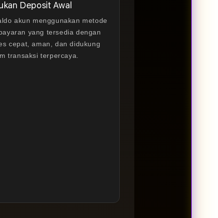
ukan Deposit Awal
saldo akun menggunakan metode
ayaran yang tersedia dengan
es cepat, aman, dan didukung
em transaksi terpercaya.