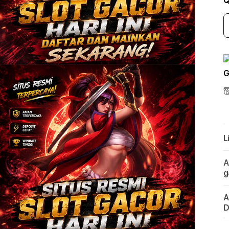
Q
Open
G
media
5
in
modal
L
A
g
A
D