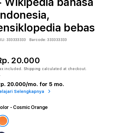
- Wikipedia bahasa
Indonesia,
ensiklopedia bebas
KU:
333333333
Barcode:
333333333
Rp. 20.000
ax included.
Shipping
calculated at checkout.
r
p. 20.000
/mo. for 5 mo.
elajari Selengkapnya
olor
- Cosmic Orange