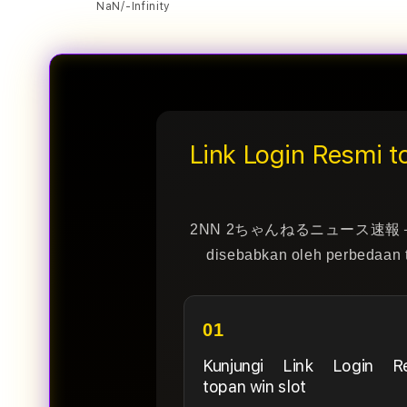
Open
of
NaN
/
-Infinity
media
8
in
modal
Link Login Resmi to
2NN 2ちゃんねるニュース速報＋ナビ 
disebabkan oleh perbedaan t
01
Kunjungi Link Login R
topan win slot