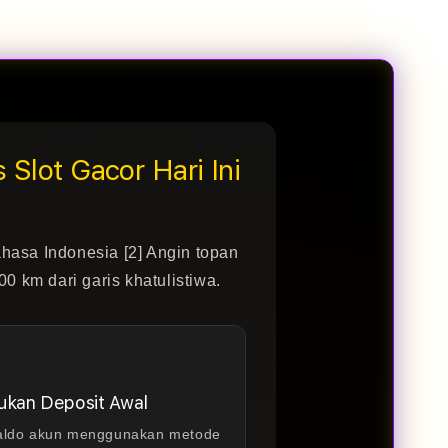
 Slot Gacor Hari Ini
hasa Indonesia [2] Angin topan
 km dari garis khatulistiwa.
ukan Deposit Awal
saldo akun menggunakan metode