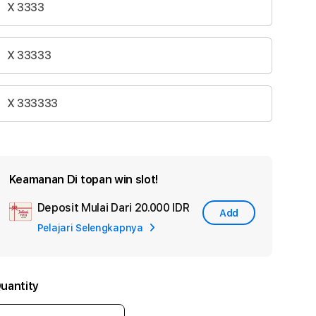
X 3333
X 33333
X 333333
Keamanan Di topan win slot!
Deposit Mulai Dari
20.000 IDR
Add
Add
Pelajari Selengkapnya
Apple
Care
uantity