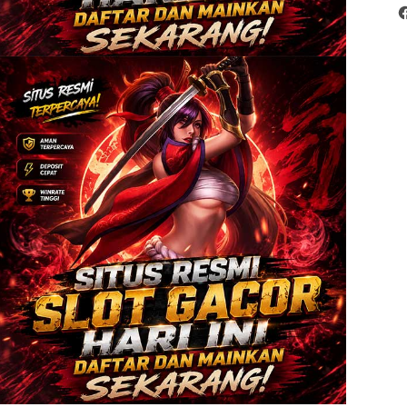
Open
media
7
in
modal