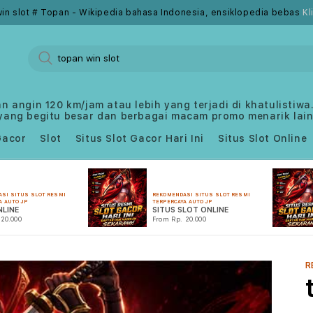
win slot # Topan - Wikipedia bahasa Indonesia, ensiklopedia bebas
Kl
ngin 120 km/jam atau lebih yang terjadi di khatulistiwa
s yang begitu besar dan berbagai macam promo menarik lai
Gacor
Slot
Situs Slot Gacor Hari Ini
Situs Slot Online
SI SITUS SLOT RESMI
REKOMENDASI SITUS SLOT RESMI
A AUTO JP
TERPERCAYA AUTO JP
NLINE
SITUS SLOT ONLINE
 20.000
From Rp. 20.000
R