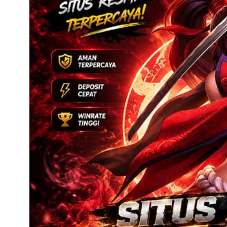
From Rp. 20.000 Rp