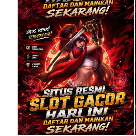
Open
media
6
in
modal