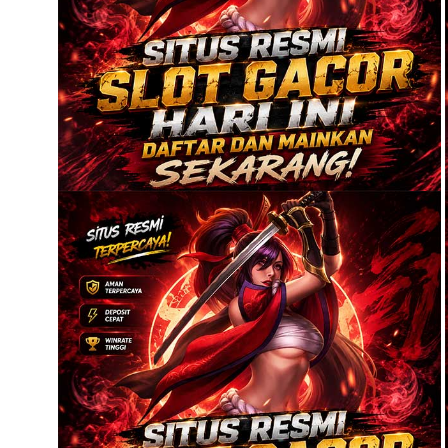
Open
media
2
in
modal