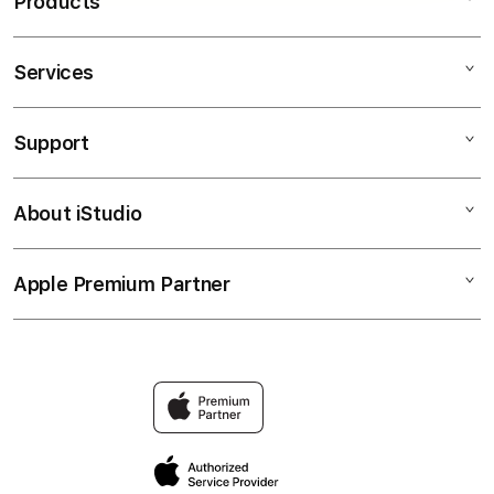
Products
Services
terminal4d
SLOT ONLINE
Support
AppleCare+
SITUS SLOT GACOR
Corporate
SLOT GACOR
About iStudio
My Account
Slot Online
SITUS SLOT ONLINE
Collection & Delivery
Elush Service Provider
SITUS SLOT GACOR
Apple Premium Partner
About Us
Returns & Exchanges
Financing Options
SLOT GACOR TERPOPULER
Find an iStudio near you
Contact Us
Trade-in
SLOT
Why Shop at iStudio
FAQ
Traveller’s Reservation
Elush Corporate Website
Privacy Policy
Site Terms of Use