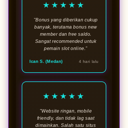
★★★★★
"Bonus yang diberikan cukup
banyak, terutama bonus new
member dan free saldo.
Sangat recommended untuk
pemain slot online."
Ican S. (Medan)
4 hari lalu
★★★★★
"Website ringan, mobile
friendly, dan tidak lag saat
dimainkan. Salah satu situs