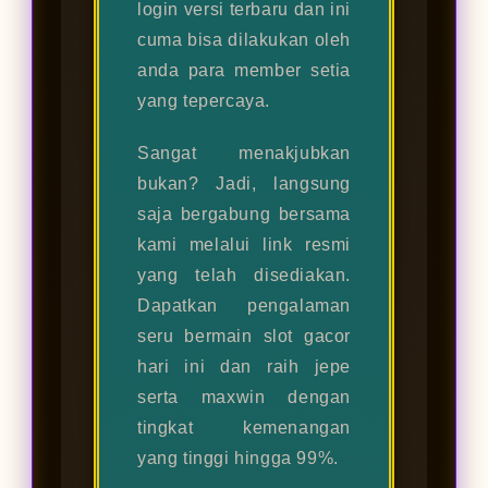
login versi terbaru dan ini
cuma bisa dilakukan oleh
anda para member setia
yang tepercaya.
Sangat menakjubkan
bukan? Jadi, langsung
saja bergabung bersama
kami melalui link resmi
yang telah disediakan.
Dapatkan pengalaman
seru bermain slot gacor
hari ini dan raih jepe
serta maxwin dengan
tingkat kemenangan
yang tinggi hingga 99%.