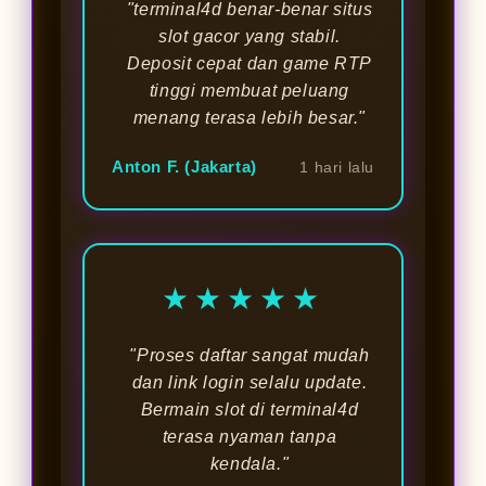
"terminal4d benar-benar situs
slot gacor yang stabil.
Deposit cepat dan game RTP
tinggi membuat peluang
menang terasa lebih besar."
Anton F. (Jakarta)
1 hari lalu
★★★★★
"Proses daftar sangat mudah
dan link login selalu update.
Bermain slot di terminal4d
terasa nyaman tanpa
kendala."