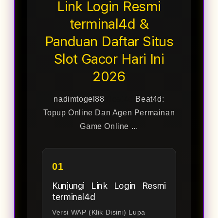
Link Login Resmi
terminal4d &
Panduan Daftar Situs
Slot Gacor Hari Ini
2026
nadimtogel88
Beat4d
Beat4d:
Topup Online Dan Agen Permainan
Game Online ...
01
Kunjungi Link Login Resmi
terminal4d
Versi WAP (Klik Disini) Lupa