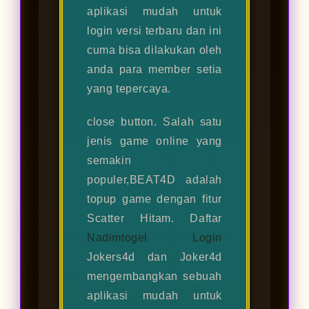
aplikasi mudah untuk
login versi terbaru dan ini
cuma bisa dilakukan oleh
anda para member setia
yang tepercaya.
close button. Salah satu
jenis game online yang
semakin
populer,BEAT4D adalah
topup game dengan fitur
Scatter Hitam. Daftar
Nadimtogel Login
Jokers4d dan Joker4d
mengembangkan sebuah
aplikasi mudah untuk