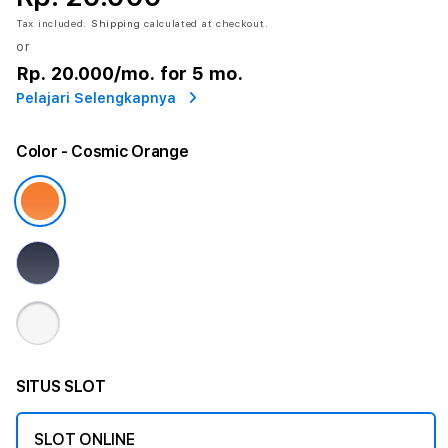
Tax included.
Shipping
calculated at checkout.
or
Rp. 20.000
/mo. for 5 mo.
Pelajari Selengkapnya
Color
- Cosmic Orange
SITUS SLOT
SLOT ONLINE