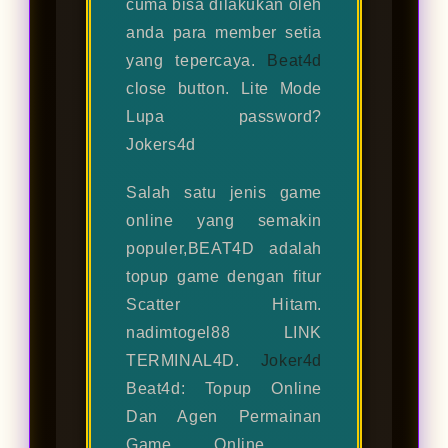
cuma bisa dilakukan oleh
anda para member setia
yang tepercaya.
Beat4d
close button. Lite Mode
Lupa password?
Jokers4d
Salah satu jenis game
online yang semakin
populer,BEAT4D adalah
topup game dengan fitur
Scatter Hitam.
nadimtogel88 LINK
TERMINAL4D.
Joker4d
Beat4d: Topup Online
Dan Agen Permainan
Game Online ...