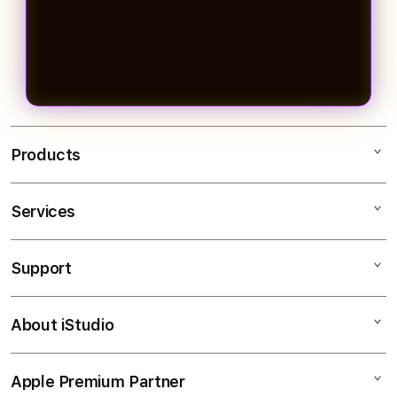
Products
Services
nadimtogel login
SLOT ONLINE
Support
AppleCare+
SITUS SLOT GACOR
Corporate
SLOT GACOR
About iStudio
My Account
Slot Online
SITUS SLOT ONLINE
Collection & Delivery
Elush Service Provider
SITUS SLOT GACOR
Apple Premium Partner
About Us
Returns & Exchanges