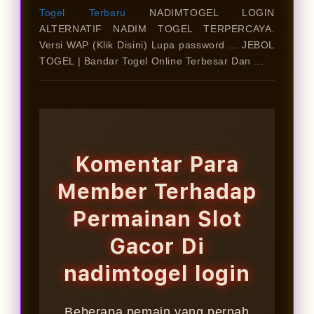
Togel Terbaru
NADIMTOGEL LOGIN
ALTERNATIF NADIM TOGEL TERPERCAYA.
Versi WAP (Klik Disini) Lupa password ... JEBOL
TOGEL | Bandar Togel Online Terbesar Dan ...
Komentar Para
Member Terhadap
Permainan Slot
Gacor Di
nadimtogel login
Beberapa pemain yang pernah