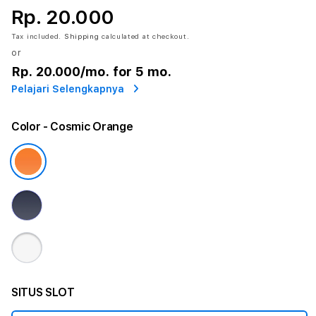
Rp. 20.000
Tax included.
Shipping
calculated at checkout.
or
Rp. 20.000
/mo. for 5 mo.
Pelajari Selengkapnya
Color
- Cosmic Orange
SITUS SLOT