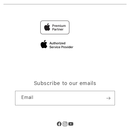
Financing Options
SLOT GACOR TERPOPULER
Find an iStudio near you
Contact Us
Trade-in
SLOT
Why Shop at iStudio
FAQ
Traveller’s Reservation
Elush Corporate Website
Privacy Policy
Site Terms of Use
Subscribe to our emails
Email
Facebook
Instagram
YouTube