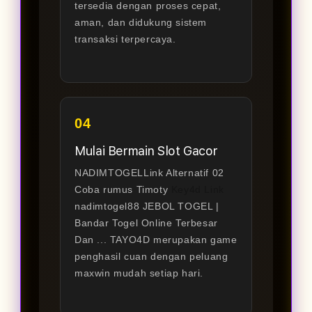
tersedia dengan proses cepat,
aman, dan didukung sistem
transaksi terpercaya.
04
Mulai Bermain Slot Gacor
NADIMTOGELLink Alternatif 02
Coba rumus Timoty
Key4d Link
nadimtogel88 JEBOL TOGEL |
Bandar Togel Online Terbesar
Dan ... TAYO4D merupakan game
penghasil cuan dengan peluang
maxwin mudah setiap hari.