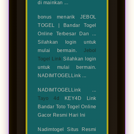
di mainkan ...
bonus menarik JEBOL
TOGEL | Bandar Togel
Online Terbesar Dan ...
Silahkan login untuk
mulai bermain.
Jebol
Togel Link
Silahkan login
untuk mulai bermain.
NADIMTOGELLink ...
NADIMTOGELLink ...
Tayo 4d
KEY4D Link
Bandar Toto Togel Online
Gacor Resmi Hari Ini
Nadimtogel Situs Resmi