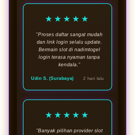
★★★★★
"Proses daftar sangat mudah
dan link login selalu update.
Bermain slot di nadimtogel
login terasa nyaman tanpa
kendala."
Udin S. (Surabaya)
2 hari lalu
★★★★★
"Banyak pilihan provider slot