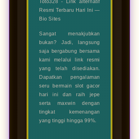
Toto328 - Link alternatif
Resmi Terbaru Hari Ini —
Bio Sites
Sangat menakjubkan
bukan? Jadi, langsung
saja bergabung bersama
kami melalui link resmi
yang telah disediakan.
Dapatkan pengalaman
seru bermain slot gacor
hari ini dan raih jepe
serta maxwin dengan
tingkat kemenangan
yang tinggi hingga 99%.