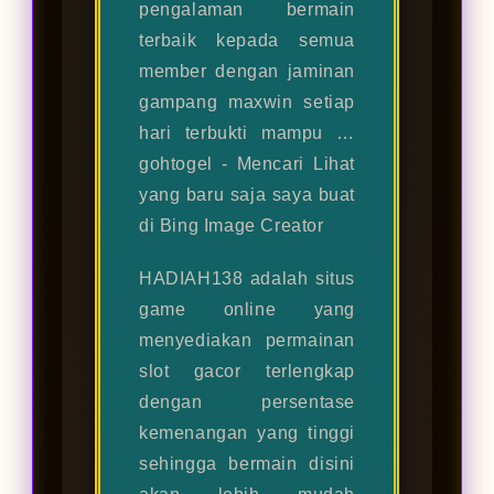
pengalaman bermain
terbaik kepada semua
member dengan jaminan
gampang maxwin setiap
hari terbukti mampu …
gohtogel - Mencari Lihat
yang baru saja saya buat
di Bing Image Creator
HADIAH138 adalah situs
game online yang
menyediakan permainan
slot gacor terlengkap
dengan persentase
kemenangan yang tinggi
sehingga bermain disini