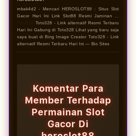
mbak4d2 - Mencari HEROSLOT88 : Situs Slot
Gacor Hari Ini Link Slot88 Resmi Jaminan ...
Toto328
Toto328 - Link alternatif Resmi Terbaru
Hari Ini Gabung di Toto328 Lihat yang baru saja
saya buat di Bing Image Creator Toto328 - Link
alternatif Resmi Terbaru Hari Ini — Bio Sites
Komentar Para
Member Terhadap
Permainan Slot
Gacor Di
heroslot88