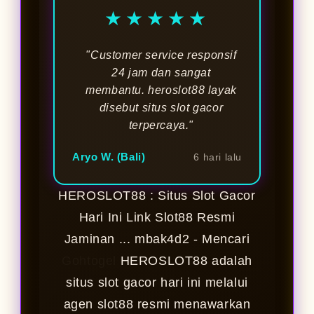
★★★★★
"Customer service responsif
24 jam dan sangat
membantu. heroslot88 layak
disebut situs slot gacor
terpercaya."
Aryo W. (Bali)
6 hari lalu
HEROSLOT88 : Situs Slot Gacor
Hari Ini Link Slot88 Resmi
Jaminan ... mbak4d2 - Mencari
Gohtogel
HEROSLOT88 adalah
situs slot gacor hari ini melalui
agen slot88 resmi menawarkan