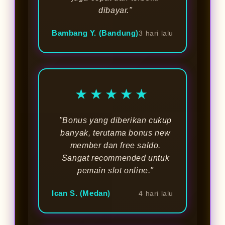
dibayar."
Bambang Y. (Bandung)
3 hari lalu
★★★★★
"Bonus yang diberikan cukup
banyak, terutama bonus new
member dan free saldo.
Sangat recommended untuk
pemain slot online."
Ican S. (Medan)
4 hari lalu