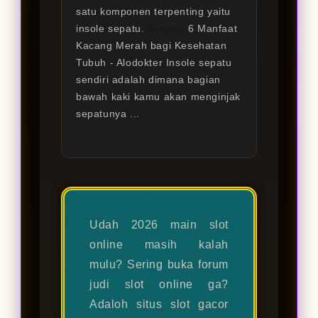
satu komponen terpenting yaitu
insole sepatu.
Grapari
6 Manfaat
Kacang Merah bagi Kesehatan
Tubuh - Alodokter Insole sepatu
sendiri adalah dimana bagian
bawah kaki kamu akan menginjak
sepatunya ...
Udah 2026 main slot
online masih kalah
mulu? Sering buka forum
judi slot online ga?
Adaloh situs slot gacor