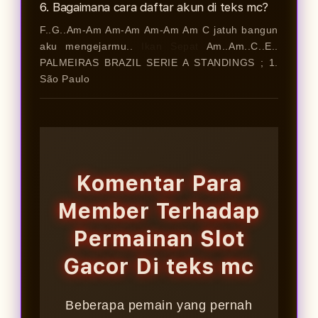
6. Bagaimana cara daftar akun di teks mc?
F..G..Am-Am Am-Am Am-Am Am C jatuh bangun
aku mengejarmu..
Ikan Sepat
Am..Am..C..E..
PALMEIRAS BRAZIL SERIE A STANDINGS ; 1.
São Paulo
Komentar Para
Member Terhadap
Permainan Slot
Gacor Di teks mc
Beberapa pemain yang pernah