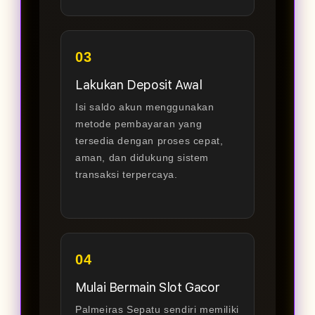
03
Lakukan Deposit Awal
Isi saldo akun menggunakan
metode pembayaran yang
tersedia dengan proses cepat,
aman, dan didukung sistem
transaksi terpercaya.
04
Mulai Bermain Slot Gacor
Palmeiras Sepatu sendiri memiliki