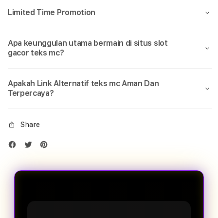
Semi-
Semi
Formal
Form
Limited Time Promotion
Event
Even
|
|
PDF
PDF
Apa keunggulan utama bermain di situs slot
-
-
gacor teks mc?
Scribd
Scri
Apakah Link Alternatif teks mc Aman Dan
Terpercaya?
Share