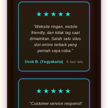
★★★★★
"Website ringan, mobile
friendly, dan tidak lag saat
dimainkan. Salah satu situs
slot online terbaik yang
pernah saya coba."
Ucok B. (Yogyakarta)
5 hari lalu
★★★★★
"Customer service responsif