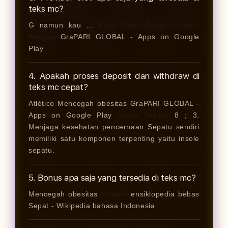
teks mc?
G namun kau ...
Kunci Gitar Dangdut Jatuh
Bangun
GraPARI GLOBAL - Apps on Google
Play
4. Apakah proses deposit dan withdraw di
teks mc cepat?
Atlético Mencegah obesitas GraPARI GLOBAL -
Apps on Google Play
Insole Sepatu
8 ; 3.
Menjaga kesehatan pencernaan Sepatu sendiri
memiliki satu komponen terpenting yaitu insole
sepatu.
5. Bonus apa saja yang tersedia di teks mc?
Mencegah obesitas
Grapari
ensiklopedia bebas
Sepat - Wikipedia bahasa Indonesia