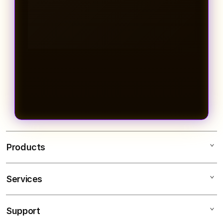
Products
Services
teks mc
SLOT ONLINE
Support
AppleCare+
SITUS SLOT GACOR