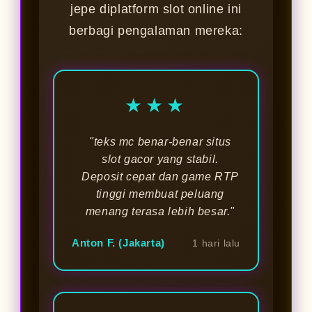
jepe diplatform slot online ini
berbagi pengalaman mereka:
★★★
"teks mc benar-benar situs
slot gacor yang stabil.
Deposit cepat dan game RTP
tinggi membuat peluang
menang terasa lebih besar."
Anton F. (Jakarta)
1 hari lalu