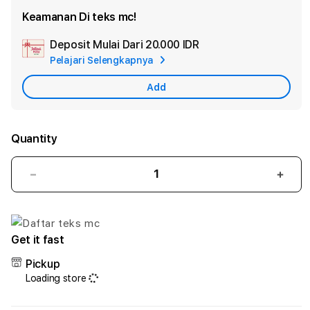
Keamanan Di teks mc!
Deposit Mulai Dari
20.000 IDR
Add
Pelajari Selengkapnya
Apple
Care
Add
Quantity
Decrease
Incr
quantity
quant
for
for
teks
teks
mc
mc
Get it fast
#
#
Pickup
MC
MC
Loading store
Script
Scrip
for
for