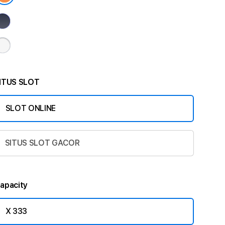
ITUS SLOT
SLOT ONLINE
SITUS SLOT GACOR
apacity
X 333