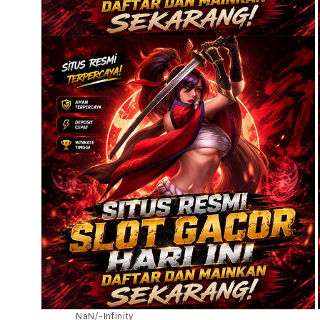
Open
media
6
in
modal
Open
of
NaN
/
-Infinity