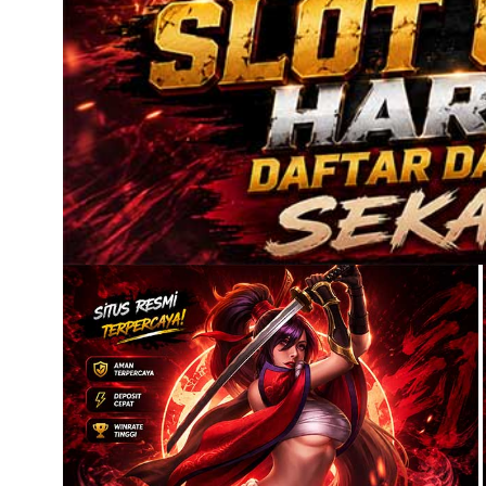
Open
media
1
in
modal