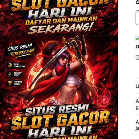
Q
Open
media
G
5
in
modal
L
A
g
A
j