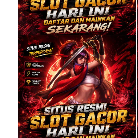
Open
media
4
in
modal