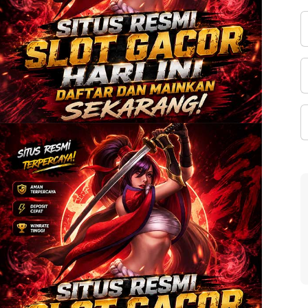
Open
media
3
in
modal