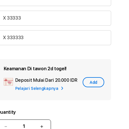
X 33333
X 333333
Keamanan Di tawon 2d togel!
Deposit Mulai Dari
20.000 IDR
Add
Add
Pelajari Selengkapnya
Apple
Care
uantity