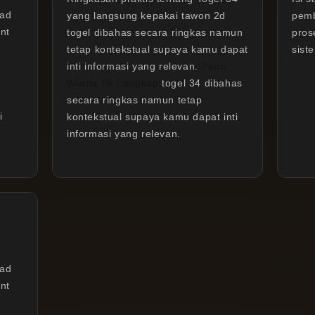
jad
yang langsung kepakai tawon 2d
pemb
nt
togel dibahas secara ringkas namun
pros
tetap kontekstual supaya kamu dapat
sist
inti informasi yang relevan.
Paito
Warna Hk Lengkap
togel 34 dibahas
secara ringkas namun tetap
i
kontekstual supaya kamu dapat inti
informasi yang relevan.
jad
nt