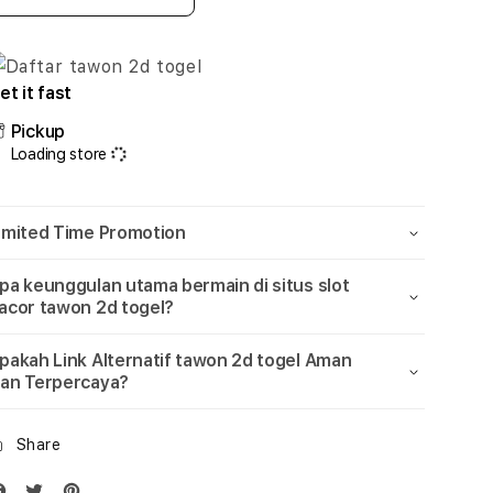
Decrease
Increase
quantity
quantity
for
for
tawon
tawon
2d
2d
et it fast
togel
togel
Pickup
#
#
Loading store
Tawon
Tawon
2d
2d
Togel:
Togel:
Inti
Inti
imited Time Promotion
Informasi
Informasi
Tanpa
Tanpa
pa keunggulan utama bermain di situs slot
Muter-
Muter-
acor tawon 2d togel?
muter
muter
pakah Link Alternatif tawon 2d togel Aman
an Terpercaya?
Share