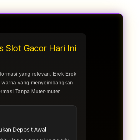
 Slot Gacor Hari Ini
nformasi yang relevan. Erek Erek
to warna yang menyeimbangkan
formasi Tanpa Muter-muter
ukan Deposit Awal
saldo akun menggunakan metode