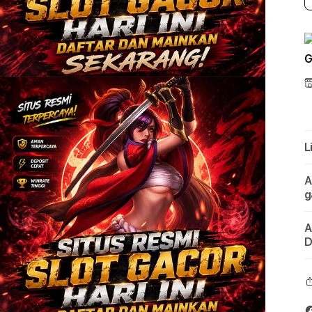
G
Open
media
5
in
modal
L
A
g
A
D