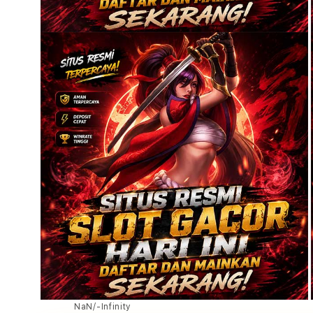
Open
media
6
in
modal
Open
of
NaN
/
-Infinity