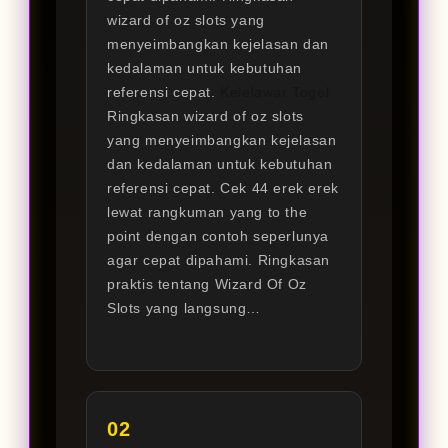
wizard of oz slots yang
menyeimbangkan kejelasan dan
kedalaman untuk kebutuhan
referensi cepat.
Kelelawar Togel
Ringkasan wizard of oz slots
yang menyeimbangkan kejelasan
dan kedalaman untuk kebutuhan
referensi cepat. Cek 44 erek erek
lewat rangkuman yang to the
point dengan contoh seperlunya
agar cepat dipahami. Ringkasan
praktis tentang Wizard Of Oz
Slots yang langsung…
02