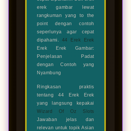
erek gambar lewat
rangkuman yang to the
point dengan contoh
seperlunya agar cepat
dipahami.
44 Erek Erek
Erek Erek Gambar:
Penjelasan Padat
dengan Contoh yang
Nyambung
Ringkasan praktis
tentang 44 Erek Erek
yang langsung kepakai
Wizard Of Oz Slots
Jawaban jelas dan
relevan untuk topik Asian