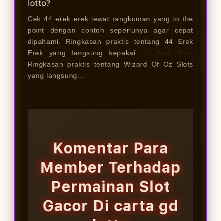
lotto?
Cek 44 erek erek lewat rangkuman yang to the
point dengan contoh seperlunya agar cepat
dipahami. Ringkasan praktis tentang 44 Erek
Erek yang langsung kepakai
44 Erek Erek
Ringkasan praktis tentang Wizard Of Oz Slots
yang langsung…
Komentar Para
Member Terhadap
Permainan Slot
Gacor Di carta gd