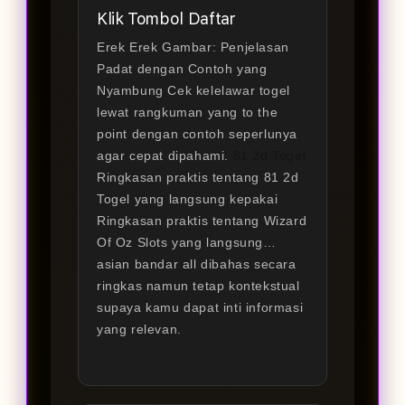
Klik Tombol Daftar
Erek Erek Gambar: Penjelasan
Padat dengan Contoh yang
Nyambung Cek kelelawar togel
lewat rangkuman yang to the
point dengan contoh seperlunya
agar cepat dipahami.
81 2d Togel
Ringkasan praktis tentang 81 2d
Togel yang langsung kepakai
Ringkasan praktis tentang Wizard
Of Oz Slots yang langsung…
asian bandar all dibahas secara
ringkas namun tetap kontekstual
supaya kamu dapat inti informasi
yang relevan.