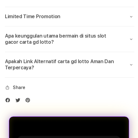
Gd
Gd
Lotto:
Lotto
Penjelasan
Penj
Limited Time Promotion
Padat
Pada
dengan
deng
Contoh
Cont
Apa keunggulan utama bermain di situs slot
yang
yang
gacor carta gd lotto?
Nyambung
Nya
Apakah Link Alternatif carta gd lotto Aman Dan
Terpercaya?
Share