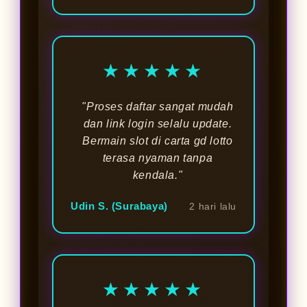
★★★★★
"Proses daftar sangat mudah
dan link login selalu update.
Bermain slot di carta gd lotto
terasa nyaman tanpa
kendala."
Udin S. (Surabaya)
2 hari lalu
★★★★★