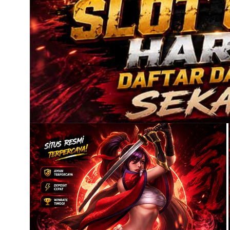
Open
media
1
in
modal