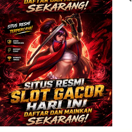
Open
media
7
in
modal
Open