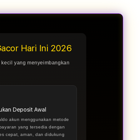
Gacor Hari Ini 2026
 kecil yang menyeimbangkan
ukan Deposit Awal
saldo akun menggunakan metode
ayaran yang tersedia dengan
es cepat, aman, dan didukung