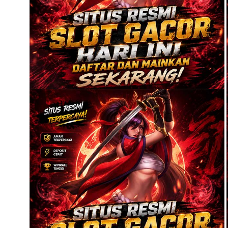
Open
media
2
in
modal