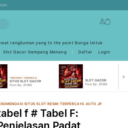
isini
Log
Cart
in
ewat rangkuman yang to the point Bunga Untuk
Slot Gacor Gampang Menang
Daftar
Login
TRENDING 1 INDONESIA
SLOT GACOR
SITUS SLOT GACOR
From Rp. 20.000
From Rp. 20.000
EKOMENDASI SITUS SLOT RESMI TERPERCAYA AUTO JP
tabel f # Tabel F:
Penjelasan Padat