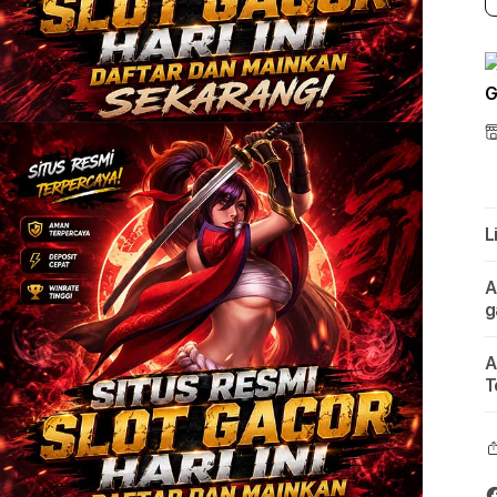
G
Open
media
5
in
modal
L
A
g
A
T