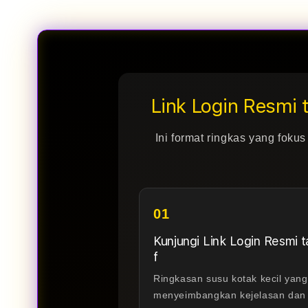
media
8
in
modal
Link Login Resmi t
Ini format ringkas yang foku
01
Kunjungi Link Login Resmi t
f
Ringkasan susu kotak kecil yang
menyeimbangkan kejelasan dan