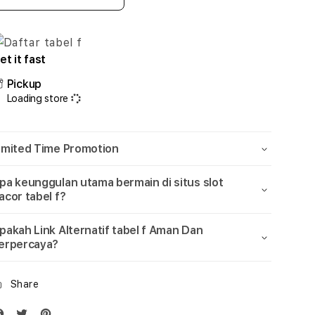
Decrease
Increase
quantity
quantity
for
for
tabel
tabel
f
f
et it fast
#
#
Pickup
Tabel
Tabel
Loading store
F:
F:
Penjelasan
Penjelasan
Padat
Padat
dengan
dengan
imited Time Promotion
Contoh
Contoh
yang
yang
pa keunggulan utama bermain di situs slot
Nyambung
Nyambung
acor tabel f?
pakah Link Alternatif tabel f Aman Dan
erpercaya?
Share