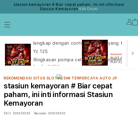
stasiun kemayoran # Biar cepat paham, ini inti informasi
Stasiun Kemayoran
Klik Disini
Lo
in
REKOMENDASI SITUS SLOT RESMI TERPERCAYA AUTO JP
lengkap dengan contoh konteks yang tepat a
Yz 125
REKOMENDASI SITUS 
SLOT ONLINE
Ringkasan pompa celup yang menyeimbangkan
From Rp. 20.000
From Rp. 20.000 Rp
REKOMENDASI SITUS SLOT RESMI TERPERCAYA AUTO JP
stasiun kemayoran # Biar cepat
paham, ini inti informasi Stasiun
Kemayoran
SKU:
333333333
Barcode:
333333333