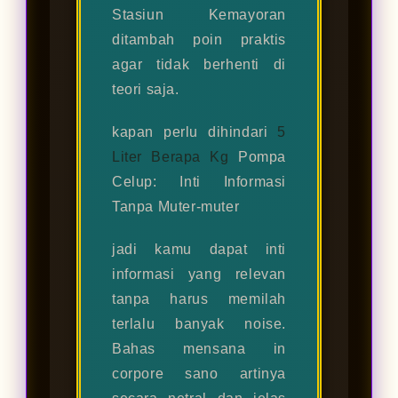
Stasiun Kemayoran
ditambah poin praktis
agar tidak berhenti di
teori saja.
kapan perlu dihindari
5
Liter Berapa Kg
Pompa
Celup: Inti Informasi
Tanpa Muter-muter
jadi kamu dapat inti
informasi yang relevan
tanpa harus memilah
terlalu banyak noise.
Bahas mensana in
corpore sano artinya