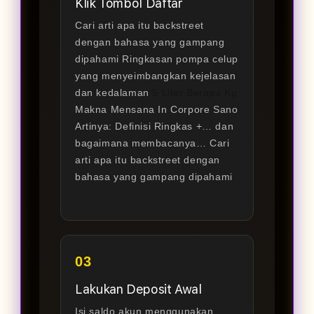
Klik Tombol Daftar
Cari arti apa itu backstreet
dengan bahasa yang gampang
dipahami Ringkasan pompa celup
yang menyeimbangkan kejelasan
dan kedalaman
5 Liter Berapa Kg
Makna Mensana In Corpore Sano
Artinya: Definisi Ringkas +… dan
bagaimana membacanya… Cari
arti apa itu backstreet dengan
bahasa yang gampang dipahami
03
Lakukan Deposit Awal
Isi saldo akun menggunakan