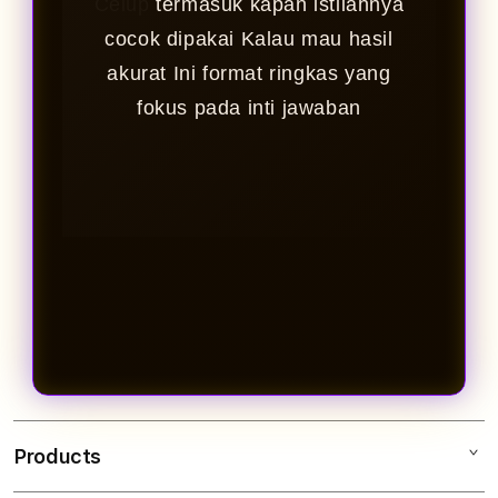
Celup
termasuk kapan istilahnya
cocok dipakai Kalau mau hasil
akurat Ini format ringkas yang
fokus pada inti jawaban
Products