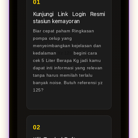
01
Kunjungi Link Login Resmi
stasiun kemayoran
Biar cepat paham Ringkasan
pompa celup yang
menyeimbangkan kejelasan dan
kedalaman
Yz 125
begini cara
cek 5 Liter Berapa Kg jadi kamu
dapat inti informasi yang relevan
tanpa harus memilah terlalu
banyak noise. Butuh referensi yz
125?
02