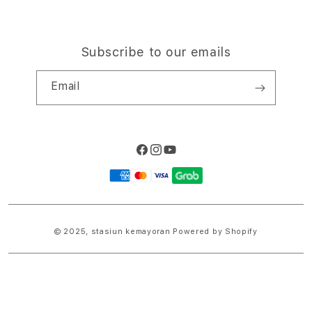
Subscribe to our emails
Email
Facebook
Instagram
YouTube
Payment
methods
© 2025,
stasiun kemayoran
Powered by Shopify