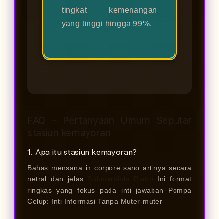
tingkat kemenangan
yang tinggi hingga 99%.
FAQ – Pertanyaan Umum Seputar
stasiun kemayoran
1. Apa itu stasiun kemayoran?
Bahas mensana in corpore sano artinya secara
netral dan jelas
Submersible Pump
Ini format
ringkas yang fokus pada inti jawaban Pompa
Celup: Inti Informasi Tanpa Muter-muter