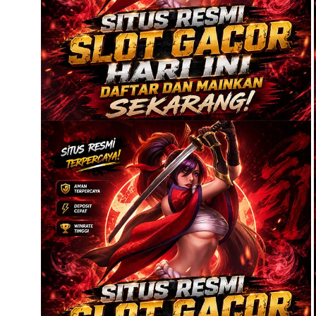
Open
media
2
in
modal