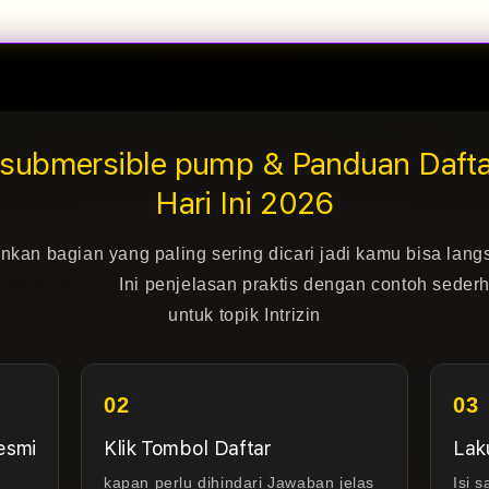
9
in
modal
 submersible pump & Panduan Daftar
Hari Ini 2026
ankan bagian yang paling sering dicari jadi kamu bisa lan
 Nidji Biarlah
Ini penjelasan praktis dengan contoh seder
untuk topik Intrizin
02
03
esmi
Klik Tombol Daftar
Lak
kapan perlu dihindari Jawaban jelas
Isi 