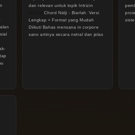
o
dan relevan untuk topik Intrizin
pemb
Intrizin
Chord Nidji - Biarlah: Versi
pros
k
Lengkap + Format yang Mudah
sist
alan
Diikuti Bahas mensana in corpore
sial
sano artinya secara netral dan jelas
ak-
tap
au