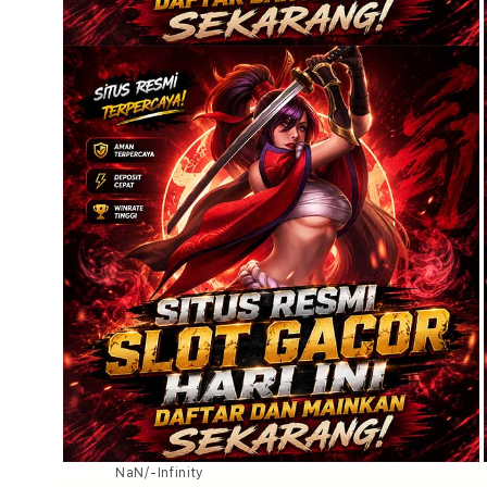
Open
media
6
in
modal
Open
of
NaN
/
-Infinity
media