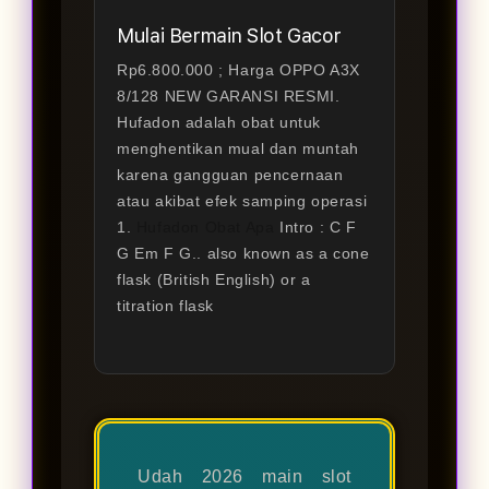
Mulai Bermain Slot Gacor
Rp6.800.000 ; Harga OPPO A3X
8/128 NEW GARANSI RESMI.
Hufadon adalah obat untuk
menghentikan mual dan muntah
karena gangguan pencernaan
atau akibat efek samping operasi
1.
Hufadon Obat Apa
Intro : C F
G Em F G.. also known as a cone
flask (British English) or a
titration flask
Udah 2026 main slot