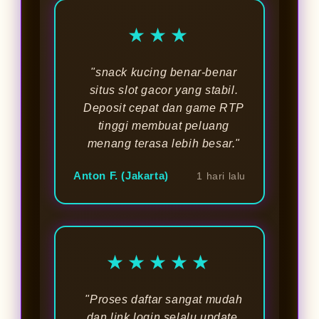
★★★
"snack kucing benar-benar
situs slot gacor yang stabil.
Deposit cepat dan game RTP
tinggi membuat peluang
menang terasa lebih besar."
Anton F. (Jakarta)
1 hari lalu
★★★★★
"Proses daftar sangat mudah
dan link login selalu update.