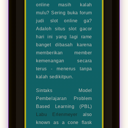
online masih kalah
mulu? Sering buka forum
judi slot online ga?
Adaloh situs slot gacor
hari ini yang lagi rame
banget dibasah karena
memberikan member
kemenangan secara
terus - menerus tanpa
kalah sedikitpun.
Sintaks Model
Pembelajaran Problem
Based Learning (PBL)
Labu Erlenmeyer
also
known as a cone flask