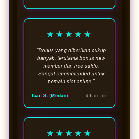
★★★★★
"Bonus yang diberikan cukup
banyak, terutama bonus new
member dan free saldo.
Sangat recommended untuk
pemain slot online."
Ican S. (Medan)
4 hari lalu
★★★★★