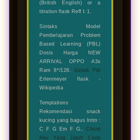
(British English) or a
titration flask Reff I: 1.
Sintaks Model
Pembelajaran Problem
Based Learning (PBL)
Dosis Harga NEW
ARRIVAL OPPO A3x
Ram 8*/128.
Sintak Pbl
Erlenmeyer flask -
Wikipedia
Temptations
Rekomendasi snack
kucing yang bagus Intro :
C F G Em F G..
Chord
Aku Yang Jatuh Cinta