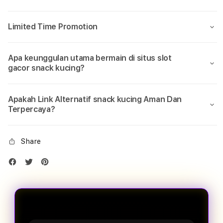
Snack
Snac
Kucing
Kuci
yang
yang
Limited Time Promotion
Bagus
Bagu
dan
dan
Kaya
Kaya
Apa keunggulan utama bermain di situs slot
Nutrisi
Nutri
gacor snack kucing?
Apakah Link Alternatif snack kucing Aman Dan
Terpercaya?
Share