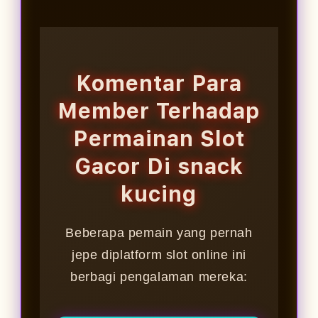
Komentar Para
Member Terhadap
Permainan Slot
Gacor Di snack
kucing
Beberapa pemain yang pernah
jepe diplatform slot online ini
berbagi pengalaman mereka: