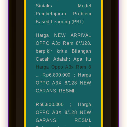
Sintaks Model
Pembelajaran Problem
Based Learning (PBL)
Harga NEW ARRIVAL
OPPO A3x Ram 8*/128.
berpikir kritis Bilangan
Cacah Adalah: Apa Itu
Harga Oppo A3x Ram 8
... Rp6.800.000 ; Harga
OPPO A3X 8/128 NEW
GARANSI RESMI.
Rp6.800.000 ; Harga
OPPO A3X 8/128 NEW
GARANSI RESMI.