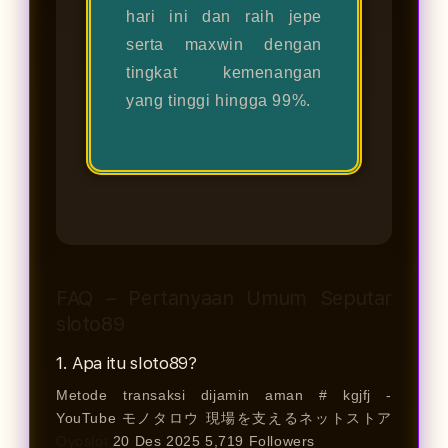
hari ini dan raih jepe
serta maxwin dengan
tingkat kemenangan
yang tinggi hingga 99%.
FAQ – Pertanyaan Umum Seputar
sloto89
1. Apa itu sloto89?
Metode transaksi dijamin aman # kgjfj -
YouTube モノタロウ 現場を支えるネットストア
Oyoslot
20 Des 2025 5,719 Followers