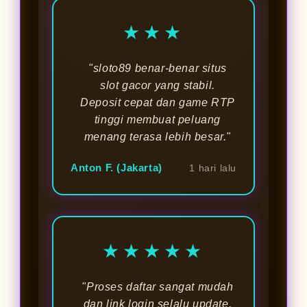
★★★
"sloto89 benar-benar situs
slot gacor yang stabil.
Deposit cepat dan game RTP
tinggi membuat peluang
menang terasa lebih besar."
Anton F. (Jakarta)
1 hari lalu
★★★★★
"Proses daftar sangat mudah
dan link login selalu update.