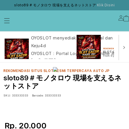
sloto89 # モノタロウ 現場を支えるネットストア
Klik Disini
Lo
in
REKOMENDASI SITUS SLOT RESMI TERPERCAYA AUTO JP
OYOSLOT menyediakan bank lokal dan internas
Keju4d
REKOMENDASI SITUS 
SLOT ONLINE
OYOSLOT : Portal Login Game Online Resmi 
From Rp. 20.000
From Rp. 20.000 Rp
REKOMENDASI SITUS SLOT RESMI TERPERCAYA AUTO JP
sloto89 # モノタロウ 現場を支えるネ
ットストア
SKU:
333333333
Barcode:
333333333
Rp. 20.000