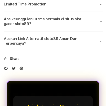
ウ
ウ
Limited Time Promotion
現
現
場
場
を
を
Apa keunggulan utama bermain di situs slot
gacor sloto89?
支
支
え
え
る
る
Apakah Link Alternatif sloto89 Aman Dan
ネ
ネ
Terpercaya?
ッ
ッ
ト
ト
ス
ス
Share
ト
ト
ア
ア