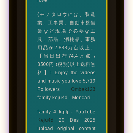
love
{モノタロウには、製造
業、工事業、自動車整備
業など現場で必要な工
具、部品、消耗品、事務
用品が2,888万点以上。
【当日出荷74.4万点 /
3500円 (税別)以上送料無
料】} Enjoy the videos
and music you love 5,719
Followers
Ombak123
family keju4d - Mencari
family # kgjfj - YouTube
Keju4d
20 Des 2025
upload original content