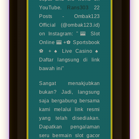
YouTube.
Rans303
22
Posts - Ombak123
Official (@ombak123.id)
on Instagram: "🎰 Slot
Online 🎰 +⚽️ Sportsbook
⚽️ + ♠️ Live Casino ♠️
Daftar langsung di link
bawah ini"
Sangat menakjubkan
bukan? Jadi, langsung
saja bergabung bersama
kami melalui link resmi
yang telah disediakan.
Dapatkan pengalaman
seru bermain slot gacor