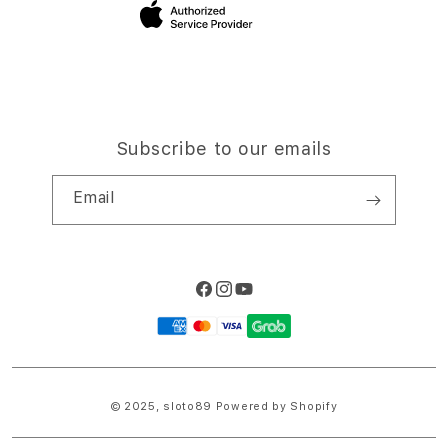
Site Terms of Use
Subscribe to our emails
Email
Facebook
Instagram
YouTube
Payment
methods
© 2025,
sloto89
Powered by Shopify