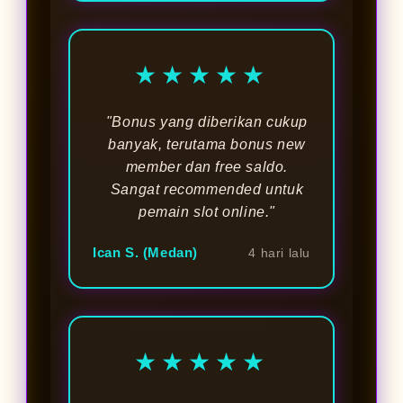
★★★★★
"Bonus yang diberikan cukup
banyak, terutama bonus new
member dan free saldo.
Sangat recommended untuk
pemain slot online."
Ican S. (Medan)
4 hari lalu
★★★★★