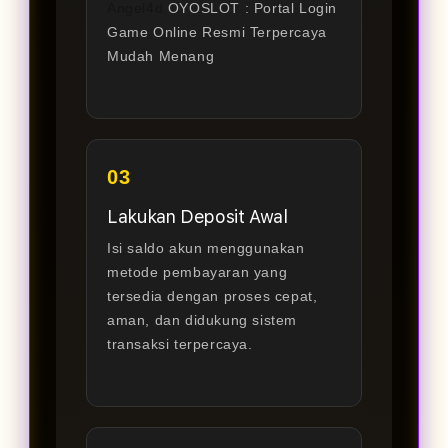
Angel4d
OYOSLOT : Portal Login
Game Online Resmi Terpercaya
Mudah Menang
03
Lakukan Deposit Awal
Isi saldo akun menggunakan
metode pembayaran yang
tersedia dengan proses cepat,
aman, dan didukung sistem
transaksi terpercaya.