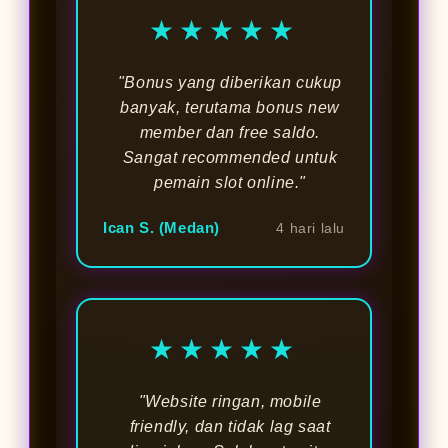
★★★★★
"Bonus yang diberikan cukup
banyak, terutama bonus new
member dan free saldo.
Sangat recommended untuk
pemain slot online."
Ican S. (Medan)
4 hari lalu
★★★★★
"Website ringan, mobile
friendly, dan tidak lag saat