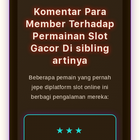
Komentar Para
Member Terhadap
Permainan Slot
Gacor Di sibling
artinya
Beberapa pemain yang pernah
jepe diplatform slot online ini
berbagi pengalaman mereka:
★★★