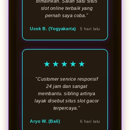
dimainkan. Salah satu situs
slot online terbaik yang
pernah saya coba."
Ucok B. (Yogyakarta)
5 hari lalu
★★★★★
"Customer service responsif
24 jam dan sangat
membantu. sibling artinya
layak disebut situs slot gacor
terpercaya."
Aryo W. (Bali)
6 hari lalu