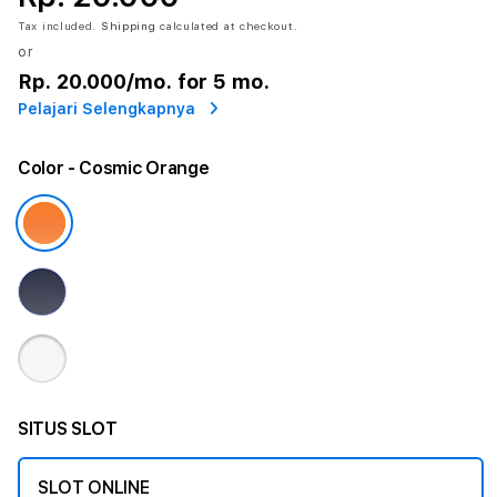
Tax included.
Shipping
calculated at checkout.
or
Rp. 20.000
/mo. for 5 mo.
Pelajari Selengkapnya
Color
- Cosmic Orange
SITUS SLOT
SLOT ONLINE