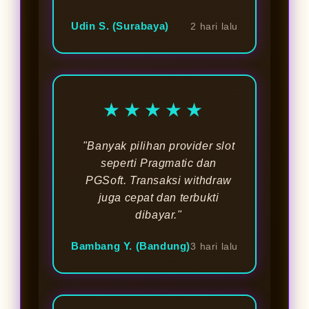
Udin S. (Surabaya)
2 hari lalu
★★★★★
"Banyak pilihan provider slot
seperti Pragmatic dan
PGSoft. Transaksi withdraw
juga cepat dan terbukti
dibayar."
Bambang Y. (Bandung)
3 hari lalu