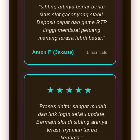
"sibling artinya benar-benar
situs slot gacor yang stabil.
Deposit cepat dan game RTP
tinggi membuat peluang
menang terasa lebih besar."
Anton F. (Jakarta)
1 hari lalu
★★★★★
"Proses daftar sangat mudah
dan link login selalu update.
Bermain slot di sibling artinya
terasa nyaman tanpa
kendala."