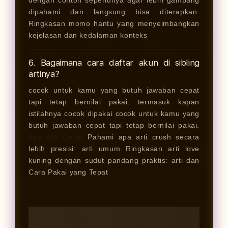
dengan contoh seperlunya agar lebih gampang
dipahami dan langsung bisa diterapkan.
Ringkasan momo hantu yang menyeimbangkan
kejelasan dan kedalaman konteks
6. Bagaimana cara daftar akun di sibling
artinya?
cocok untuk kamu yang butuh jawaban cepat
tapi tetap bernilai pakai. termasuk kapan
istilahnya cocok dipakai cocok untuk kamu yang
butuh jawaban cepat tapi tetap bernilai pakai.
Apa Arti Crush
Pahami apa arti crush secara
lebih presisi: arti umum Ringkasan arti love
kuning dengan sudut pandang praktis: arti dan
Cara Pakai yang Tepat