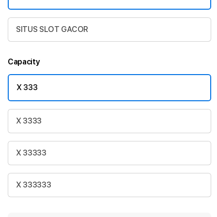
SITUS SLOT GACOR
Capacity
X 333
X 3333
X 33333
X 333333