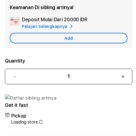
Keamanan Di sibling artinya!
Deposit Mulai Dari
20.000 IDR
Add
Pelajari Selengkapnya
Apple
Care
Add
Quantity
Decrease
Incr
quantity
quant
for
for
sibling
sibli
artinya
artin
Get it fast
#
#
Pickup
Sibling
Sibli
Loading store
Artinya:
Artin
Arti,
Arti,