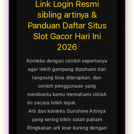
Link Login Resmi
sibling artinya &
Panduan Daftar Situs
Slot Gacor Hari Ini
2026
Konteks dengan contoh seperlunya
agar lebih gampang dipahami dan
langsung bisa diterapkan. dan
contoh penggunaan yang
membantu kamu memahami istilah
ini secara lebih tepat.
Momo Hantu
Arti dan konteks Sunshine Artinya
yang sering bikin salah paham
Ringkasan arti love kuning dengan