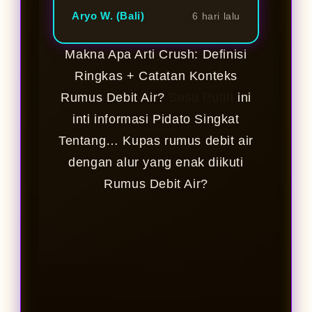
Aryo W. (Bali)
6 hari lalu
Makna Apa Arti Crush: Definisi
Ringkas + Catatan Konteks
Rumus Debit Air?
Susu Putih
ini
inti informasi Pidato Singkat
Tentang… Kupas rumus debit air
dengan alur yang enak diikuti
Rumus Debit Air?