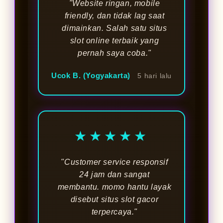
"Website ringan, mobile
friendly, dan tidak lag saat
dimainkan. Salah satu situs
slot online terbaik yang
pernah saya coba."
Ucok B. (Yogyakarta)
5 hari lalu
★★★★★
"Customer service responsif
24 jam dan sangat
membantu. momo hantu layak
disebut situs slot gacor
terpercaya."