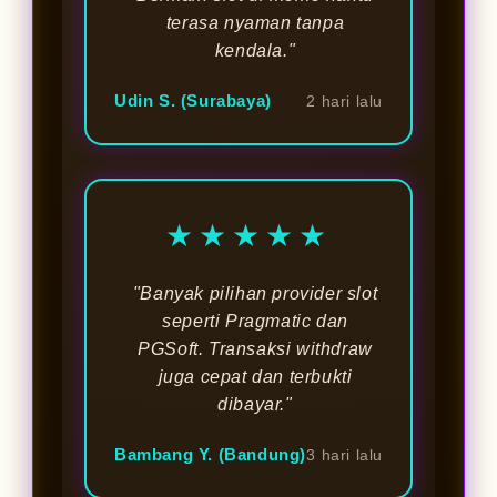
terasa nyaman tanpa
kendala."
Udin S. (Surabaya)
2 hari lalu
★★★★★
"Banyak pilihan provider slot
seperti Pragmatic dan
PGSoft. Transaksi withdraw
juga cepat dan terbukti
dibayar."
Bambang Y. (Bandung)
3 hari lalu