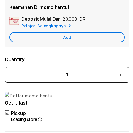
Keamanan Di momo hantu!
Deposit Mulai Dari
20.000 IDR
Add
Pelajari Selengkapnya
Apple
Care
Add
Quantity
Decrease
Incr
quantity
quant
for
for
momo
mom
hantu
hant
Get it fast
#
#
Pickup
Pembahasan
Pemb
Loading store
Momo
Mom
Hantu
Hant