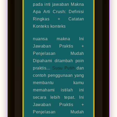
pada inti jawaban Makna
Apa Arti Crush: Definisi
Ringkas + Catatan
Konteks konteks
nuansa makna Ini
Jawaban Praktis +
Penjelasan Mudah
Dipahami ditambah poin
praktis…
Susu Putih
dan
contoh penggunaan yang
membantu kamu
memahami istilah ini
secara lebih tepat. Ini
Jawaban Praktis +
Penjelasan Mudah