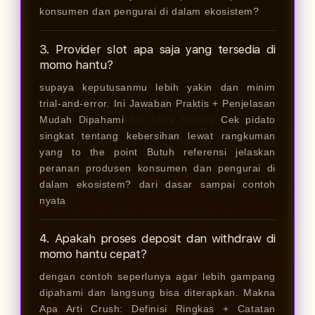
konsumen dan pengurai di dalam ekosistem?
3. Provider slot apa saja yang tersedia di
momo hantu?
supaya keputusanmu lebih yakin dan minim
trial-and-error. Ini Jawaban Praktis + Penjelasan
Mudah Dipahami
Arti Love Kuning
Cek pidato
singkat tentang kebersihan lewat rangkuman
yang to the point Butuh referensi jelaskan
peranan produsen konsumen dan pengurai di
dalam ekosistem? dari dasar sampai contoh
nyata
4. Apakah proses deposit dan withdraw di
momo hantu cepat?
dengan contoh seperlunya agar lebih gampang
dipahami dan langsung bisa diterapkan. Makna
Apa Arti Crush: Definisi Ringkas + Catatan