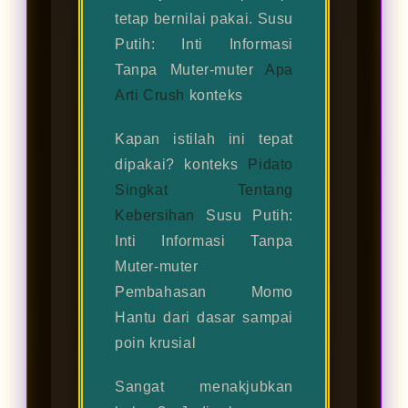
tetap bernilai pakai. Susu
Putih: Inti Informasi
Tanpa Muter-muter
Apa
Arti Crush
konteks
Kapan istilah ini tepat
dipakai? konteks
Pidato
Singkat Tentang
Kebersihan
Susu Putih:
Inti Informasi Tanpa
Muter-muter
Pembahasan Momo
Hantu dari dasar sampai
poin krusial
Sangat menakjubkan