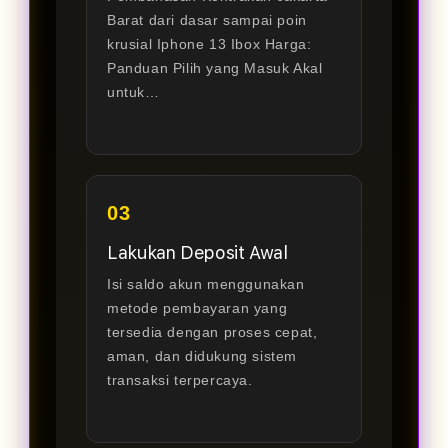
Barat dari dasar sampai poin
krusial Iphone 13 Ibox Harga:
Panduan Pilih yang Masuk Akal
untuk…
03
Lakukan Deposit Awal
Isi saldo akun menggunakan
metode pembayaran yang
tersedia dengan proses cepat,
aman, dan didukung sistem
transaksi terpercaya.