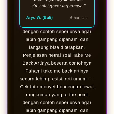
situs slot gacor terpercaya."
Aryo W. (Bali)
6 hari lalu
dengan contoh seperlunya agar
lebih gampang dipahami dan
langsung bisa diterapkan.
Penjelasan netral soal Take Me
Back Artinya beserta contohnya
Pahami take me back artinya
secara lebih presisi: arti umum
C1
Cek foto monyet boncengan lewat
rangkuman yang to the point
dengan contoh seperlunya agar
lebih gampang dipahami dan