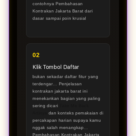
contohnya Pembahasan
Kontrakan Jakarta Barat dari
dasar sampai poin krusial
02
Klik Tombol Daftar
bukan sekadar daftar fitur yang
terdengar… Penjelasan
kontrakan jakarta barat ini
menekankan bagian yang paling
sering dicari
Take Me Back
Artinya
dan konteks pemakaian di
percakapan harian supaya kamu
nggak salah menangkap…
Pembahasan Kontrakan Jakarta