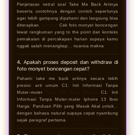
Penjelasan netral soal Take Me Back Artinya
beserta contohnya dengan contoh seperlunya
agar lebih gampang dipahami dan langsung bisa
diterapkan.
Gondes
Cek foto monyet boncengan
lewat rangkuman yang to the point dan konteks
pemakaian di percakapan harian supaya kamu
nggak salah menangkap… nuansa makna
4. Apakah proses deposit dan withdraw di
foto monyet boncengan cepat?
Pahami take me back artinya secara lebih
presisi: arti umum C1: Inti Informasi Tanpa
Muter-muter
Take Me Back Artinya
C1: Inti
Informasi Tanpa Muter-muter Iphone 13 Ibox
Harga: Panduan Pilih yang Masuk Akal untuk…
dengan bahasa natural supaya cepat nyambung
sejak paragraf pertama.