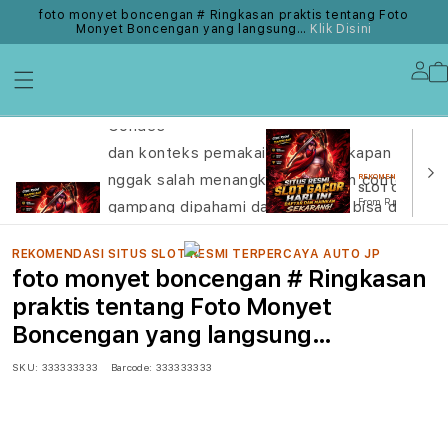
foto monyet boncengan # Ringkasan praktis tentang Foto
Monyet Boncengan yang langsung…
Klik Disini
Lo
REKOMENDASI SITUS SLOT RESMI TERPERCAYA AUTO JP
Penjelasan netral soal Take Me Back Artinya
in
Gondes
dan konteks pemakaian di percakapan harian
nggak salah menangkap… dengan contoh seper
REKOMENDASI SITUS 
SLOT ONLINE
From Rp. 20.000
gampang dipahami dan langsung bisa diterapkan
informasi Kalori Risol Mayo
REKOMENDASI SITUS SLOT RESMI TERPERCAYA AUTO JP
From Rp. 20.000 Rp
foto monyet boncengan # Ringkasan
praktis tentang Foto Monyet
Boncengan yang langsung…
SKU:
333333333
Barcode:
333333333