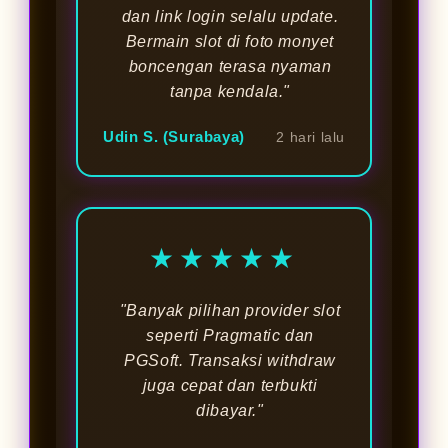
dan link login selalu update.
Bermain slot di foto monyet
boncengan terasa nyaman
tanpa kendala."
Udin S. (Surabaya)
2 hari lalu
★★★★★
"Banyak pilihan provider slot
seperti Pragmatic dan
PGSoft. Transaksi withdraw
juga cepat dan terbukti
dibayar."