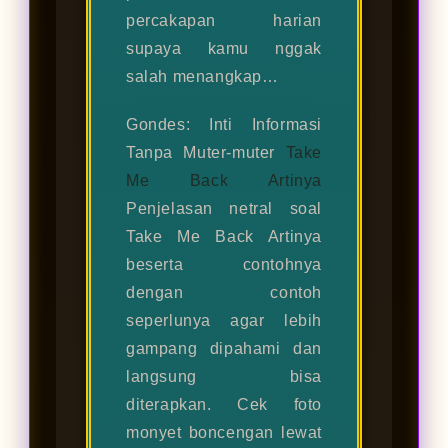
percakapan harian
supaya kamu nggak
salah menangkap…
Gondes: Inti Informasi
Tanpa Muter-muter
Take
Me Back Artinya
Penjelasan netral soal
Take Me Back Artinya
beserta contohnya
dengan contoh
seperlunya agar lebih
gampang dipahami dan
langsung bisa
diterapkan. Cek foto
monyet boncengan lewat