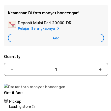
Keamanan Di foto monyet boncengan!
Deposit Mulai Dari
20.000 IDR
Add
Pelajari Selengkapnya
Apple
Care
Add
Quantity
Decrease
Incr
quantity
quant
for
for
foto
foto
monyet
mony
Get it fast
boncengan
bonc
Pickup
#
#
Loading store
Ringkasan
Ring