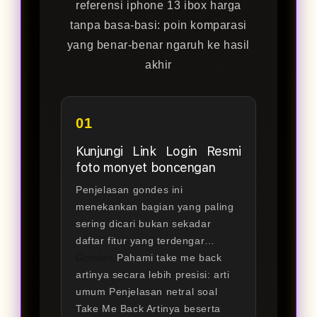
referensi iphone 13 ibox harga
tanpa basa-basi: poin komparasi
yang benar-benar ngaruh ke hasil
akhir
01
Kunjungi Link Login Resmi
foto monyet boncengan
Penjelasan gondes ini
menekankan bagian yang paling
sering dicari bukan sekadar
daftar fitur yang terdengar…
Gondes
Pahami take me back
artinya secara lebih presisi: arti
umum Penjelasan netral soal
Take Me Back Artinya beserta