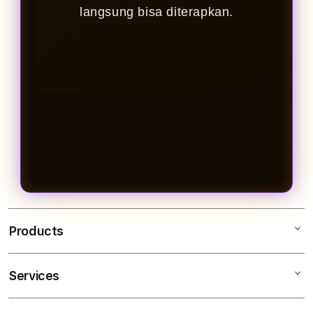
langsung bisa diterapkan.
Products
Services
foto monyet boncengan
SLOT ONLINE