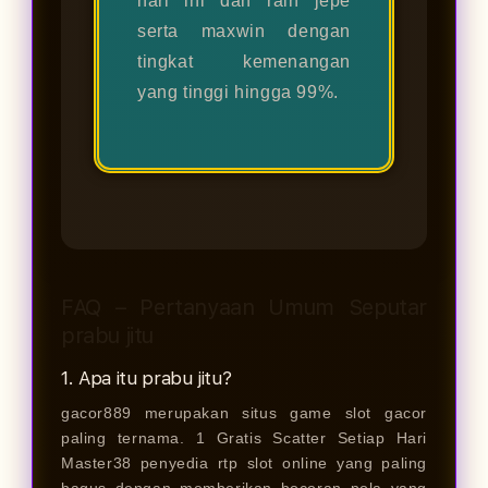
hari ini dan raih jepe
serta maxwin dengan
tingkat kemenangan
yang tinggi hingga 99%.
FAQ – Pertanyaan Umum Seputar
prabu jitu
1. Apa itu prabu jitu?
gacor889 merupakan situs game slot gacor
paling ternama. 1 Gratis Scatter Setiap Hari
Master38 penyedia rtp slot online yang paling