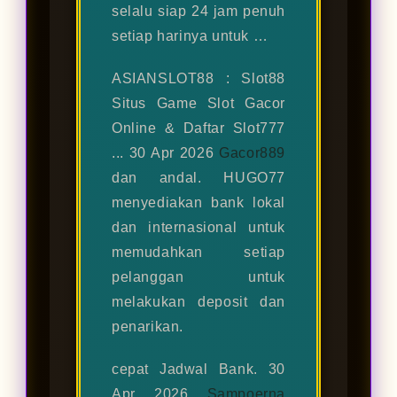
selalu siap 24 jam penuh
setiap harinya untuk …
ASIANSLOT88 : Slot88
Situs Game Slot Gacor
Online & Daftar Slot777
... 30 Apr 2026
Gacor889
dan andal. HUGO77
menyediakan bank lokal
dan internasional untuk
memudahkan setiap
pelanggan untuk
melakukan deposit dan
penarikan.
cepat Jadwal Bank. 30
Apr 2026
Sampoerna