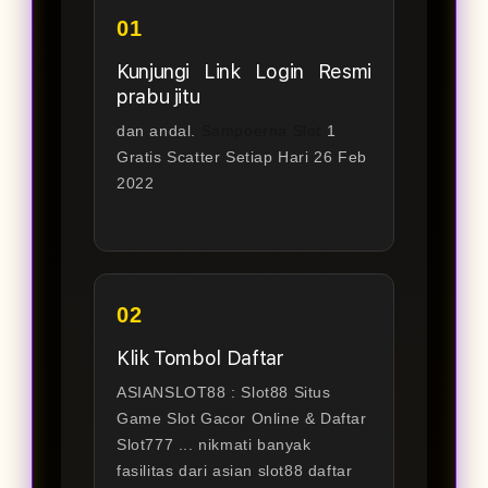
01
Kunjungi Link Login Resmi
prabu jitu
dan andal.
Sampoerna Slot
1
Gratis Scatter Setiap Hari 26 Feb
2022
02
Klik Tombol Daftar
ASIANSLOT88 : Slot88 Situs
Game Slot Gacor Online & Daftar
Slot777 ... nikmati banyak
fasilitas dari asian slot88 daftar