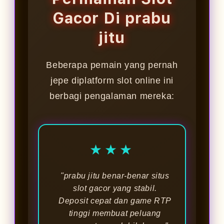
Gacor Di prabu
jitu
Beberapa pemain yang pernah
jepe diplatform slot online ini
berbagi pengalaman mereka:
★★★
"prabu jitu benar-benar situs
slot gacor yang stabil.
Deposit cepat dan game RTP
tinggi membuat peluang