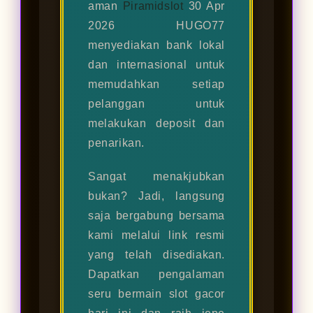
aman
Piramidslot
30 Apr
2026 HUGO77
menyediakan bank lokal
dan internasional untuk
memudahkan setiap
pelanggan untuk
melakukan deposit dan
penarikan.
Sangat menakjubkan
bukan? Jadi, langsung
saja bergabung bersama
kami melalui link resmi
yang telah disediakan.
Dapatkan pengalaman
seru bermain slot gacor