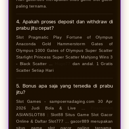
paling ternama.
4. Apakah proses deposit dan withdraw di
prabu jitu cepat?
Slot Pragmatic Play Fortune of Olympus
Anaconda Gold Hammerstorm Gates of
Olympus 1000 Gates of Olympus Super Scatter
Starlight Princess Super Scatter Mahjong Wins 3
- Black Scatter …
Hugo77
dan andal. 1 Gratis
Scatter Setiap Hari
5. Bonus apa saja yang tersedia di prabu
jitu?
Slot Games - sampoernadaging.com 30 Apr
2026 Judi Bola & Live ...
Piramidslot
ASIANSLOT88 : Slot88 Situs Game Slot Gacor
Online & Daftar Slot777 ... gacor889 merupakan
situs game slot gacor paling ternama.