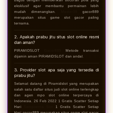
bagus dengan memberikan bocoran pola yang
eksklusif agar membantu permainan lebih
mudah dimenangkan.
Master38
gacor889
merupakan situs game slot gacor paling
ternama.
2. Apakah prabu jitu situs slot online resmi
dan aman?
PIRAMIDSLOT
Gacor889
Metode transaksi
dijamin aman PIRAMIDSLOT dan andal.
3. Provider slot apa saja yang tersedia di
prabu jitu?
Selamat datang di Piramidslot yang merupakan
salah satu daftar situs judi slot online terlengkap
dan agen mpo slot online terpercaya di
Indonesia. 26 Feb 2022 1 Gratis Scatter Setiap
Hari
Sampoerna Slot
1 Gratis Scatter Setiap
Hari gacor889 merupakan situs game slot gacor