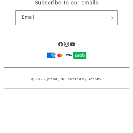
Subscribe to our emails
Email
Facebook
Instagram
YouTube
Payment
methods
© 2025,
prabu jitu
Powered by Shopify