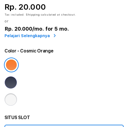
Rp. 20.000
Tax included.
Shipping
calculated at checkout.
or
Rp. 20.000
/mo. for 5 mo.
Pelajari Selengkapnya
Color
- Cosmic Orange
SITUS SLOT