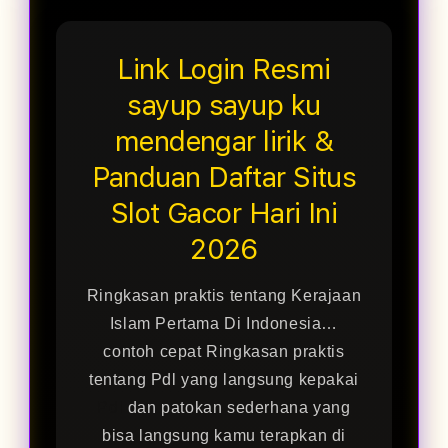
Link Login Resmi
sayup sayup ku
mendengar lirik &
Panduan Daftar Situs
Slot Gacor Hari Ini
2026
Ringkasan praktis tentang Kerajaan
Islam Pertama Di Indonesia…
contoh cepat Ringkasan praktis
tentang Pdl yang langsung kepakai
Pdl
dan patokan sederhana yang
bisa langsung kamu terapkan di