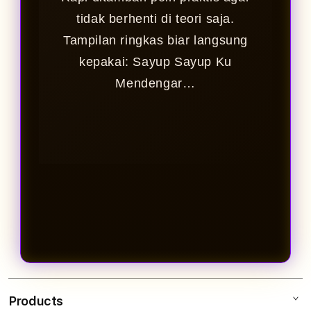
tidak berhenti di teori saja.
Tampilan ringkas biar langsung
kepakai: Sayup Sayup Ku
Mendengar…
Products