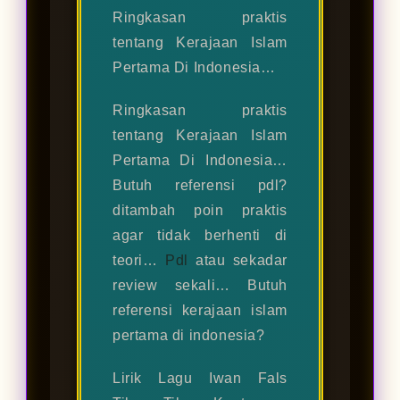
Ringkasan praktis
tentang Kerajaan Islam
Pertama Di Indonesia…
Ringkasan praktis
tentang Kerajaan Islam
Pertama Di Indonesia…
Butuh referensi pdl?
ditambah poin praktis
agar tidak berhenti di
teori…
Pdl
atau sekadar
review sekali… Butuh
referensi kerajaan islam
pertama di indonesia?
Lirik Lagu Iwan Fals