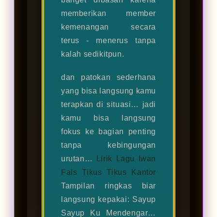
memberikan member
kemenangan secara
terus - menerus tanpa
kalah sedikitpun.
dan patokan sederhana
yang bisa langsung kamu
terapkan di situasi… jadi
kamu bisa langsung
fokus ke bagian penting
tanpa kebingungan
urutan…
Lirik Lagu Iwan
Fals Tikus Tikus Kantor
Tampilan ringkas biar
langsung kepakai: Sayup
Sayup Ku Mendengar…