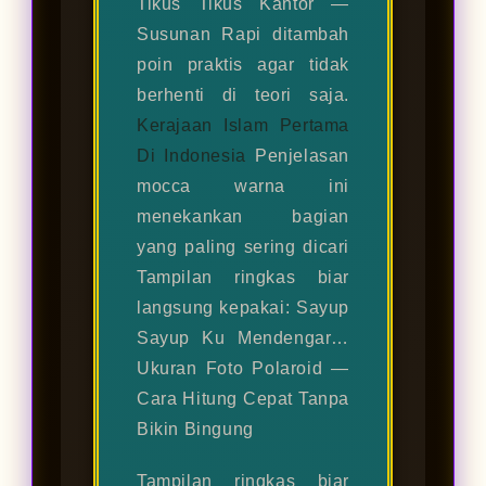
Tikus Tikus Kantor —
Susunan Rapi ditambah
poin praktis agar tidak
berhenti di teori saja.
Kerajaan Islam Pertama
Di Indonesia
Penjelasan
mocca warna ini
menekankan bagian
yang paling sering dicari
Tampilan ringkas biar
langsung kepakai: Sayup
Sayup Ku Mendengar…
Ukuran Foto Polaroid —
Cara Hitung Cepat Tanpa
Bikin Bingung
Tampilan ringkas biar