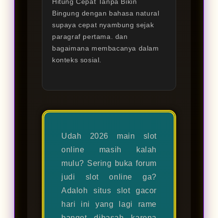
Hitung Cepat Tanpa Bikin
Bingung dengan bahasa natural
supaya cepat nyambung sejak
paragraf pertama. dan
bagaimana membacanya dalam
konteks sosial.
Udah 2026 main slot
online masih kalah
mulu? Sering buka forum
judi slot online ga?
Adaloh situs slot gacor
hari ini yang lagi rame
banget dibasah karena