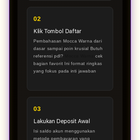
02
Klik Tombol Daftar
Pembahasan Mocca Warna dari
dasar sampai poin krusial Butuh
referensi pdl?
Mocca Warna
cek
bagian favorit Ini format ringkas
yang fokus pada inti jawaban
03
Lakukan Deposit Awal
Isi saldo akun menggunakan
metode pembayaran yang