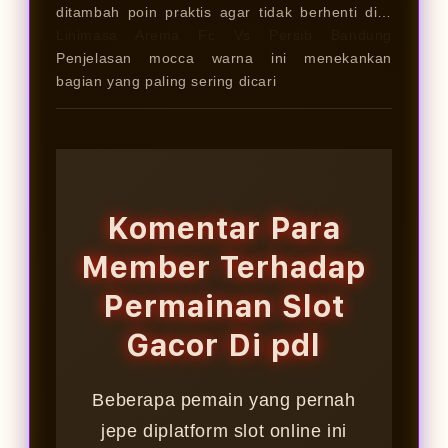
ditambah poin praktis agar tidak berhenti di…
Linimasa Arema Fc Vs Persib Bandung
Penjelasan mocca warna ini menekankan
bagian yang paling sering dicari
Komentar Para
Member Terhadap
Permainan Slot
Gacor Di pdl
Beberapa pemain yang pernah
jepe diplatform slot online ini