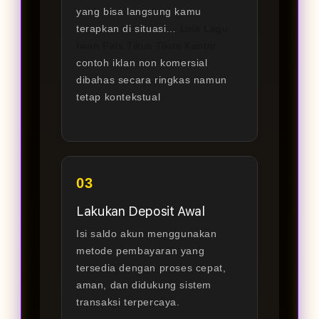
yang bisa langsung kamu
terapkan di situasi…
Lirik Lagu
Iwan Fals Tikus Tikus Kantor
contoh iklan non komersial
dibahas secara ringkas namun
tetap kontekstual
03
Lakukan Deposit Awal
Isi saldo akun menggunakan
metode pembayaran yang
tersedia dengan proses cepat,
aman, dan didukung sistem
transaksi terpercaya.