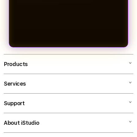
Products
Services
pdl
SLOT ONLINE
Support
AppleCare+
SITUS SLOT GACOR
Corporate
SLOT GACOR
About iStudio
My Account
Slot Online
SITUS SLOT ONLINE
Collection & Delivery