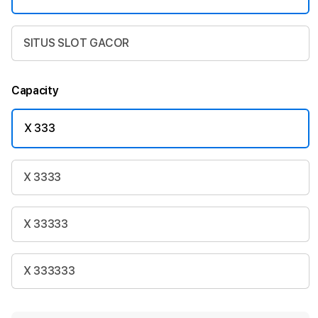
SITUS SLOT GACOR
Capacity
X 333
X 3333
X 33333
X 333333