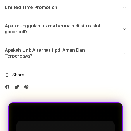
yang
yang
langsung
lang
Limited Time Promotion
kepakai
kepa
Apa keunggulan utama bermain di situs slot
gacor pdl?
Apakah Link Alternatif pdl Aman Dan
Terpercaya?
Share