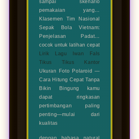
sampai skenario
pemakaian yang…
Klasemen Tim Nasional
Sepak Bola Vietnam:
Penjelasan Padat…
cocok untuk latihan cepat
Lirik Lagu Iwan Fals
Tikus Tikus Kantor
Ukuran Foto Polaroid —
Cara Hitung Cepat Tanpa
Bikin Bingung kamu
dapat ringkasan
pertimbangan paling
penting—mulai dari
kualitas
dengan bahasa natural