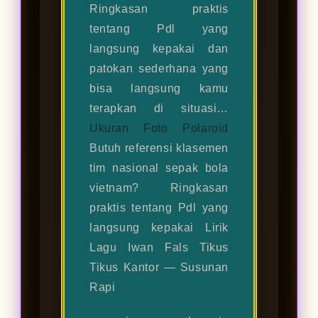
Ringkasan praktis
tentang Pdl yang
langsung kepakai dan
patokan sederhana yang
bisa langsung kamu
terapkan di situasi…
Ukuran Foto Polaroid
Butuh referensi klasemen
tim nasional sepak bola
vietnam? Ringkasan
praktis tentang Pdl yang
langsung kepakai Lirik
Lagu Iwan Fals Tikus
Tikus Kantor — Susunan
Rapi