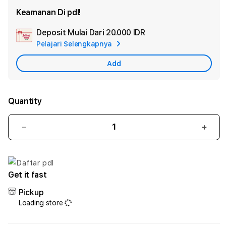
Keamanan Di pdl!
Deposit Mulai Dari
20.000 IDR
Add
Pelajari Selengkapnya
Apple
Care
Add
Quantity
Decrease
Incr
quantity
quant
for
for
pdl
pdl
#
#
Get it fast
Ringkasan
Ring
Pickup
praktis
prakt
Loading store
tentang
tent
Pdl
Pdl