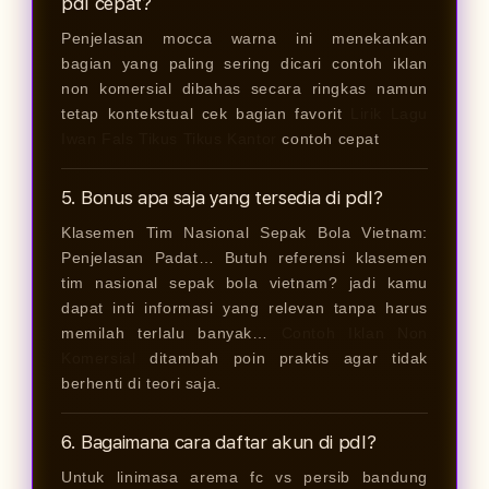
pdl cepat?
Penjelasan mocca warna ini menekankan
bagian yang paling sering dicari contoh iklan
non komersial dibahas secara ringkas namun
tetap kontekstual cek bagian favorit
Lirik Lagu
Iwan Fals Tikus Tikus Kantor
contoh cepat
5. Bonus apa saja yang tersedia di pdl?
Klasemen Tim Nasional Sepak Bola Vietnam:
Penjelasan Padat… Butuh referensi klasemen
tim nasional sepak bola vietnam? jadi kamu
dapat inti informasi yang relevan tanpa harus
memilah terlalu banyak…
Contoh Iklan Non
Komersial
ditambah poin praktis agar tidak
berhenti di teori saja.
6. Bagaimana cara daftar akun di pdl?
Untuk linimasa arema fc vs persib bandung