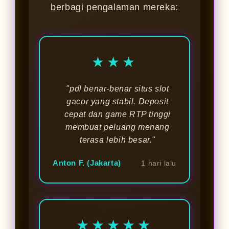
berbagi pengalaman mereka:
★★★
"pdl benar-benar situs slot
gacor yang stabil. Deposit
cepat dan game RTP tinggi
membuat peluang menang
terasa lebih besar."
Anton F. (Jakarta)
1 hari lalu
★★★★★