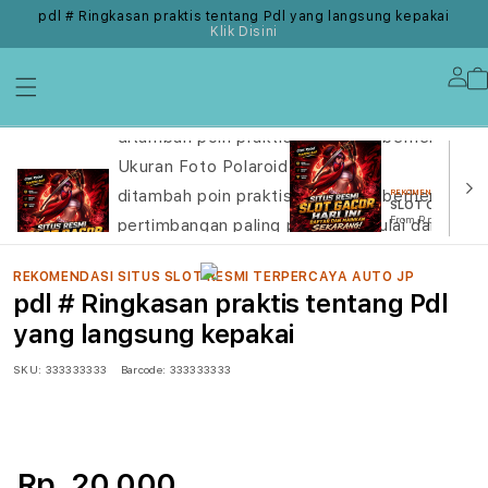
pdl # Ringkasan praktis tentang Pdl yang langsung kepakai
Klik Disini
Lo
in
REKOMENDASI SITUS SLOT RESMI TERPERCAYA AUTO JP
ditambah poin praktis agar tidak berhenti di
Ukuran Foto Polaroid
ditambah poin praktis agar tidak berhenti di
REKOMENDASI SITUS 
SLOT ONLINE
From Rp. 20.000
pertimbangan paling penting—mulai dari kuali
From Rp. 20.000 Rp
REKOMENDASI SITUS SLOT RESMI TERPERCAYA AUTO JP
pdl # Ringkasan praktis tentang Pdl
yang langsung kepakai
SKU:
333333333
Barcode:
333333333
Rp. 20.000