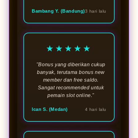
Bambang Y. (Bandung)
3 hari lalu
★★★★★
"Bonus yang diberikan cukup
banyak, terutama bonus new
member dan free saldo.
Sangat recommended untuk
pemain slot online."
Ican S. (Medan)
4 hari lalu