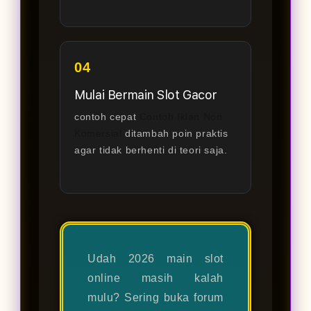
04
Mulai Bermain Slot Gacor
contoh cepat
Contoh Iklan Non
Komersial
ditambah poin praktis
agar tidak berhenti di teori saja.
Udah 2026 main slot
online masih kalah
mulu? Sering buka forum