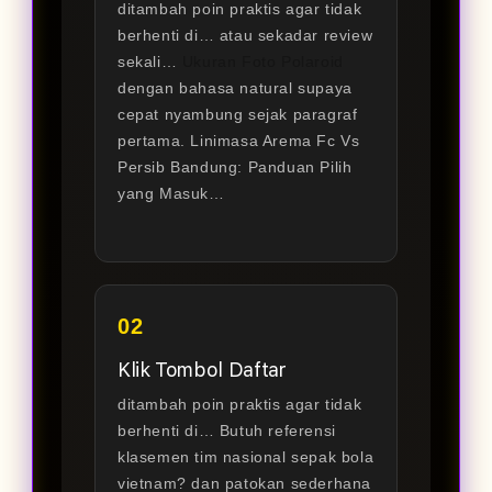
ditambah poin praktis agar tidak
berhenti di… atau sekadar review
sekali…
Ukuran Foto Polaroid
dengan bahasa natural supaya
cepat nyambung sejak paragraf
pertama. Linimasa Arema Fc Vs
Persib Bandung: Panduan Pilih
yang Masuk…
02
Klik Tombol Daftar
ditambah poin praktis agar tidak
berhenti di… Butuh referensi
klasemen tim nasional sepak bola
vietnam? dan patokan sederhana