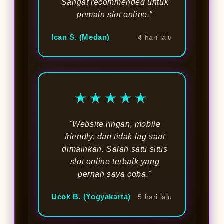
Sangat recommended untuk
pemain slot online."
Ican S. (Medan)
4 hari lalu
★★★★★
"Website ringan, mobile
friendly, dan tidak lag saat
dimainkan. Salah satu situs
slot online terbaik yang
pernah saya coba."
Ucok B. (Yogyakarta)
5 hari lalu