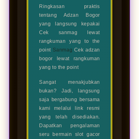
Ringkasan praktis
tentang Adzan Bogor
yang langsung kepakai
Cek sanmag lewat
rangkuman yang to the
point
Sanmag
Cek adzan
bogor lewat rangkuman
yang to the point
Sangat menakjubkan
bukan? Jadi, langsung
saja bergabung bersama
kami melalui link resmi
yang telah disediakan.
Dapatkan pengalaman
seru bermain slot gacor