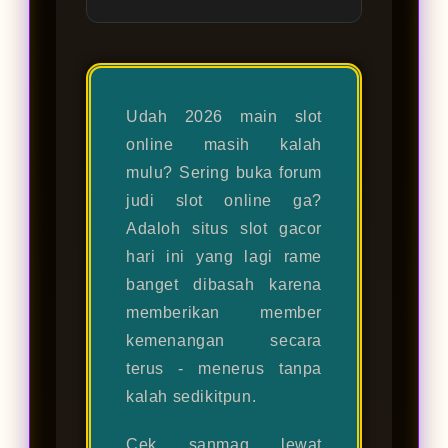
Udah 2026 main slot
online masih kalah
mulu? Sering buka forum
judi slot online ga?
Adaloh situs slot gacor
hari ini yang lagi rame
banget dibasah karena
memberikan member
kemenangan secara
terus - menerus tanpa
kalah sedikitpun.
Cek sanmag lewat