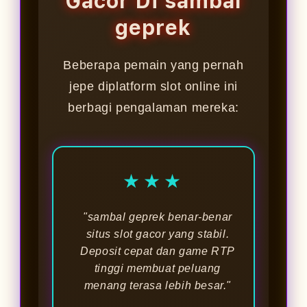
Gacor Di sambal
geprek
Beberapa pemain yang pernah
jepe diplatform slot online ini
berbagi pengalaman mereka:
★★★
"sambal geprek benar-benar
situs slot gacor yang stabil.
Deposit cepat dan game RTP
tinggi membuat peluang
menang terasa lebih besar."