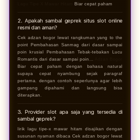
Lagu Tipe X Mawar Hitam
Biar cepat paham
2. Apakah sambal geprek situs slot online
resmi dan aman?
Cek adzan bogor lewat rangkuman yang to the
point Pembahasan Sanmag dari dasar sampai
poin krusial Pembahasan Tebak-tebakan Lucu
Romantis dari dasar sampai poin…
Adzan Bogor
Biar cepat paham dengan bahasa natural
supaya cepat nyambung sejak paragraf
pertama. dengan contoh seperlunya agar lebih
gampang dipahami dan langsung bisa
diterapkan.
3. Provider slot apa saja yang tersedia di
sambal geprek?
lirik lagu tipe-x mawar hitam disajikan dengan
susunan nyaman dibaca Cek adzan bogor lewat