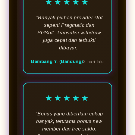
★★★★★
"Banyak pilihan provider slot
seperti Pragmatic dan
PGSoft. Transaksi withdraw
juga cepat dan terbukti
dibayar."
Bambang Y. (Bandung)
3 hari lalu
★★★★★
"Bonus yang diberikan cukup
banyak, terutama bonus new
member dan free saldo.