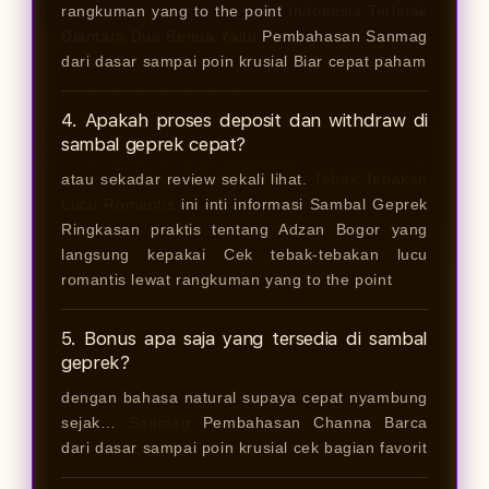
rangkuman yang to the point
Indonesia Terletak
Diantara Dua Benua Yaitu
Pembahasan Sanmag
dari dasar sampai poin krusial Biar cepat paham
4. Apakah proses deposit dan withdraw di
sambal geprek cepat?
atau sekadar review sekali lihat.
Tebak Tebakan
Lucu Romantis
ini inti informasi Sambal Geprek
Ringkasan praktis tentang Adzan Bogor yang
langsung kepakai Cek tebak-tebakan lucu
romantis lewat rangkuman yang to the point
5. Bonus apa saja yang tersedia di sambal
geprek?
dengan bahasa natural supaya cepat nyambung
sejak…
Sanmag
Pembahasan Channa Barca
dari dasar sampai poin krusial cek bagian favorit