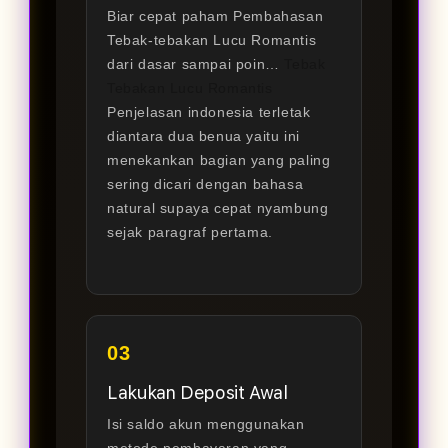
Biar cepat paham Pembahasan
Tebak-tebakan Lucu Romantis
dari dasar sampai poin…
Tebak
Tebakan Lucu Romantis
Penjelasan indonesia terletak
diantara dua benua yaitu ini
menekankan bagian yang paling
sering dicari dengan bahasa
natural supaya cepat nyambung
sejak paragraf pertama.
03
Lakukan Deposit Awal
Isi saldo akun menggunakan