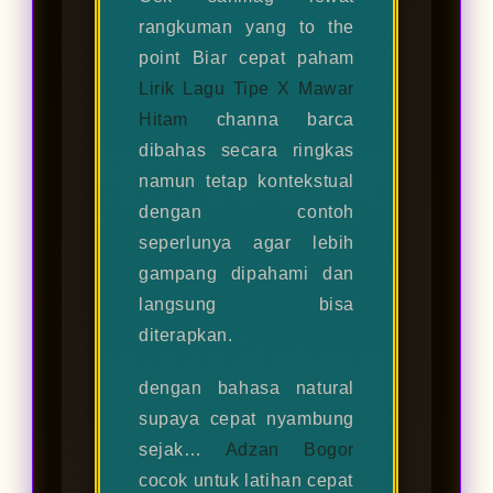
rangkuman yang to the
point Biar cepat paham
Lirik Lagu Tipe X Mawar
Hitam
channa barca
dibahas secara ringkas
namun tetap kontekstual
dengan contoh
seperlunya agar lebih
gampang dipahami dan
langsung bisa
diterapkan.
dengan bahasa natural
supaya cepat nyambung
sejak…
Adzan Bogor
cocok untuk latihan cepat