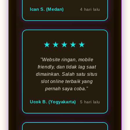
Ican S. (Medan)
4 hari lalu
★★★★★
"Website ringan, mobile
friendly, dan tidak lag saat
dimainkan. Salah satu situs
slot online terbaik yang
pernah saya coba."
Ucok B. (Yogyakarta)
5 hari lalu