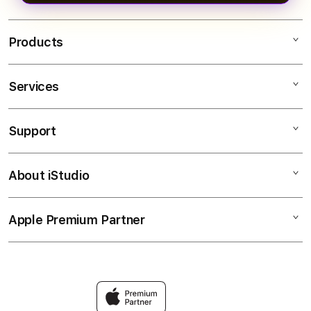
Products
Services
indonesia terletak diantara dua benua yaitu
SLOT ONLINE
Support
AppleCare+
SITUS SLOT GACOR
Corporate
SLOT GACOR
About iStudio
My Account
Slot Online
SITUS SLOT ONLINE
Collection & Delivery
Elush Service Provider
SITUS SLOT GACOR
Apple Premium Partner
About Us
Returns & Exchanges
Financing Options
SLOT GACOR TERPOPULER
Find an iStudio near you
Contact Us
Trade-in
SLOT
Why Shop at iStudio
FAQ
Traveller’s Reservation
Elush Corporate Website
Privacy Policy