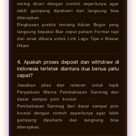
sering dicari dengan contoh seperlunya agar
lebih gampang dipahami dan langsung bisa
diterapkan.
Lirik Lagu Tipe X Mawar Hitam
Ringkasan praktis tentang Adzan Bogor yang
langsung kepakai Biar cepat paham Format rapi
dan enak dibaca untuk Lirik Lagu Tipe-x Mawar
Hitam
4. Apakah proses deposit dan withdraw di
indonesia terletak diantara dua benua yaitu
cepat?
Jawaban jelas dan relevan untuk topik
Perpaduan Warna Pembahasan Sanmag dari
dasar sampai poin krusial
Perpaduan Warna
Pembahasan Sanmag dari dasar sampai poin
krusial dengan contoh seperlunya agar lebih
gampang dipahami dan langsung bisa
diterapkan.