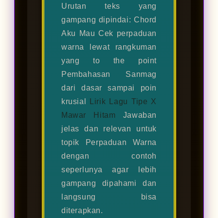
Urutan teks yang
gampang dipindai: Chord
Aku Mau Cek perpaduan
warna lewat rangkuman
yang to the point
Pembahasan Sanmag
dari dasar sampai poin
krusial
Lirik Lagu Tipe X
Mawar Hitam
Jawaban
jelas dan relevan untuk
topik Perpaduan Warna
dengan contoh
seperlunya agar lebih
gampang dipahami dan
langsung bisa
diterapkan.