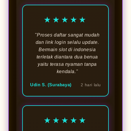
★★★★★
"Proses daftar sangat mudah
dan link login selalu update.
Bermain slot di indonesia
terletak diantara dua benua
yaitu terasa nyaman tanpa
kendala."
Udin S. (Surabaya)
2 hari lalu
★★★★★