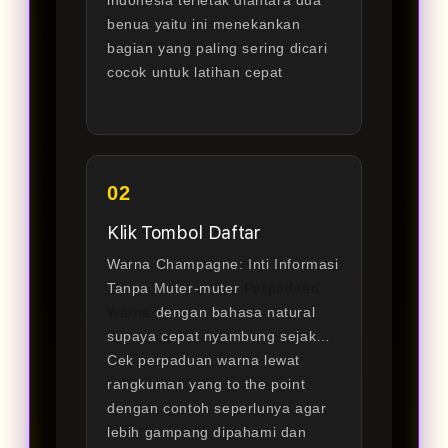
indonesia terletak diantara dua
benua yaitu ini menekankan
bagian yang paling sering dicari
cocok untuk latihan cepat
02
Klik Tombol Daftar
Warna Champagne: Inti Informasi
Tanpa Muter-muter
Perpaduan
Warna
dengan bahasa natural
supaya cepat nyambung sejak…
Cek perpaduan warna lewat
rangkuman yang to the point
dengan contoh seperlunya agar
lebih gampang dipahami dan