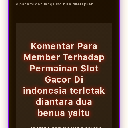
dipahami dan langsung bisa diterapkan.
Komentar Para
Member Terhadap
Permainan Slot
Gacor Di
indonesia terletak
diantara dua
benua yaitu