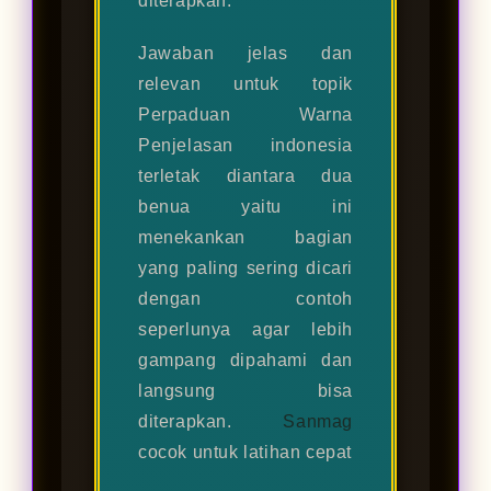
diterapkan.
Jawaban jelas dan
relevan untuk topik
Perpaduan Warna
Penjelasan indonesia
terletak diantara dua
benua yaitu ini
menekankan bagian
yang paling sering dicari
dengan contoh
seperlunya agar lebih
gampang dipahami dan
langsung bisa
diterapkan.
Sanmag
cocok untuk latihan cepat