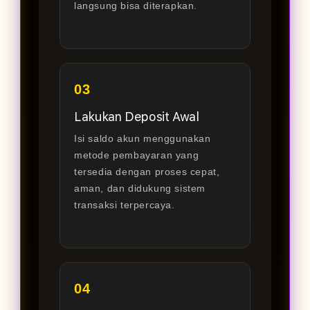
langsung bisa diterapkan.
03
Lakukan Deposit Awal
Isi saldo akun menggunakan
metode pembayaran yang
tersedia dengan proses cepat,
aman, dan didukung sistem
transaksi terpercaya.
04