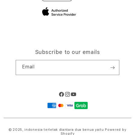
Site Terms of Use
Subscribe to our emails
Email
Facebook
Instagram
YouTube
Payment
methods
© 2025,
indonesia terletak diantara dua benua yaitu
Powered by
Shopify