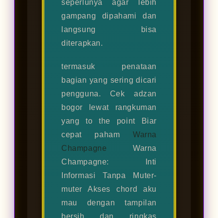
seperlunya agar lebih
gampang dipahami dan
langsung bisa
diterapkan.
termasuk penataan
bagian yang sering dicari
pengguna. Cek adzan
bogor lewat rangkuman
yang to the point Biar
cepat paham
Warna
Champagne
Warna
Champagne: Inti
Informasi Tanpa Muter-
muter Akses chord aku
mau dengan tampilan
bersih dan ringkas