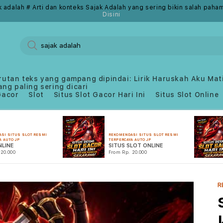
k adalah # Arti dan konteks Sajak Adalah yang sering bikin salah pah
Disini
Urutan teks yang gampang dipindai: Lirik Haruskah Aku Mat
ng paling sering dicari
Gacor
Slot
Situs Slot Gacor Hari Ini
Situs Slot Online
SI SITUS SLOT RESMI
REKOMENDASI SITUS SLOT RESMI
A AUTO JP
TERPERCAYA AUTO JP
NLINE
SITUS SLOT ONLINE
 20.000
From Rp. 20.000
R