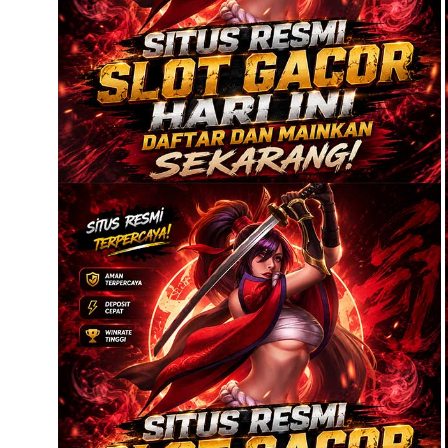
Open
media
2
in
modal