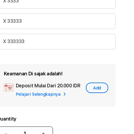
X 3333
X 33333
X 333333
Keamanan Di sajak adalah!
Deposit Mulai Dari
20.000 IDR
Add
Add
Pelajari Selengkapnya
Apple
Care
uantity