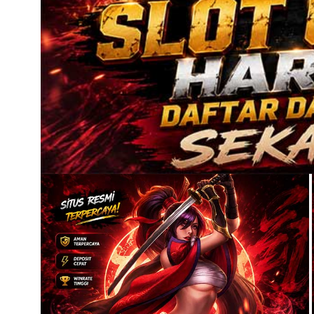
Open
media
1
in
modal