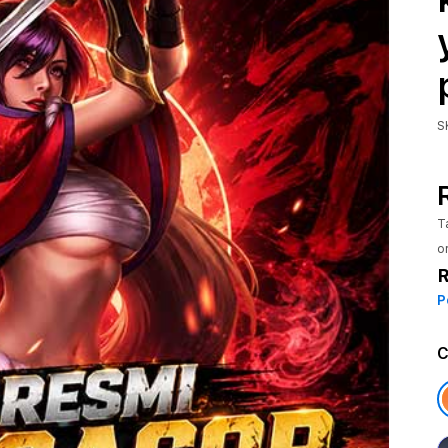
S
T
o
R
P
C