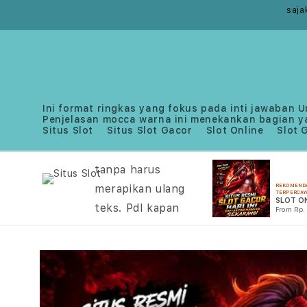
saja
REKOMENDASI SITUS SLOT RESMI
TERPERCAYA AUTO JP
Di sini susunannya
Ini format ringkas yang fokus pada inti jawaban 
dibuat jelas agar
Penjelasan mocca warna ini menekankan bagian ya
Situs Slot
kamu bisa
Situs Slot Gacor
Slot Online
Slot 
langsung pakai
tanpa harus
merapikan ulang
REKOMENDA
TERPERCAY
SLOT O
teks.
Pdl
kapan
From Rp.
perlu dihindari
Ringkasan praktis
Skip to
tentang Pdl yang
product
information
langsung kepakai
From Rp. 20.000 Rp