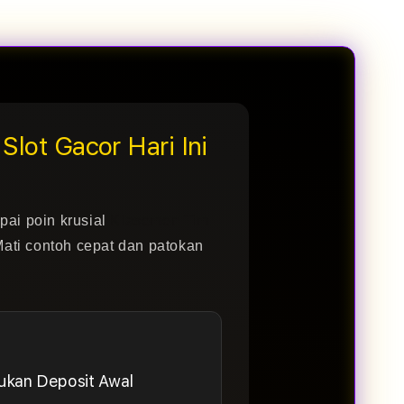
Slot Gacor Hari Ini
pai poin krusial
Klasemen Tim
ati contoh cepat dan patokan
ukan Deposit Awal