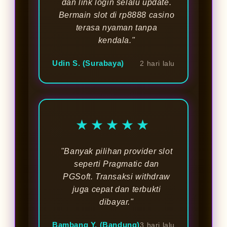
dan link login selalu update.
Bermain slot di rp8888 casino
terasa nyaman tanpa
kendala."
Udin S. (Surabaya)
2 hari lalu
★★★★★
"Banyak pilihan provider slot
seperti Pragmatic dan
PGSoft. Transaksi withdraw
juga cepat dan terbukti
dibayar."
Bambang Y. (Bandung)
3 hari lalu