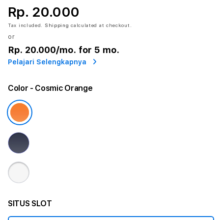
Rp. 20.000
Tax included.
Shipping
calculated at checkout.
or
Rp. 20.000
/mo. for 5 mo.
Pelajari Selengkapnya
Color
- Cosmic Orange
SITUS SLOT