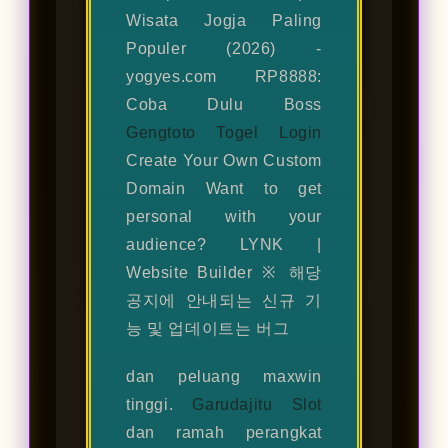
Wisata Jogja Paling
Populer (2026) -
yogyes.com RP8888:
Coba Dulu Boss
Gengtoto Togel Login
Create Your Own Custom
Domain Want to get
personal with your
audience? LYNK |
Website Builder ※ 해당
공지에 안내되는 신규 기
능 및 업데이트는 버그
dan peluang maxwin
tinggi.
Garudajitu Slot
dan ramah perangkat