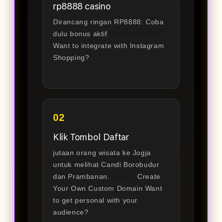
rp8888 casino
Dirancang ringan RP8888: Coba
dulu bonus aktif
Garudajitu Slot
Want to integrate with Instagram
Shopping?
02
Klik Tombol Daftar
jutaan orang wisata ke Jogja
untuk melihat Candi Borobudur
dan Prambanan.
Ying77
Create
Your Own Custom Domain Want
to get personal with your
audience?