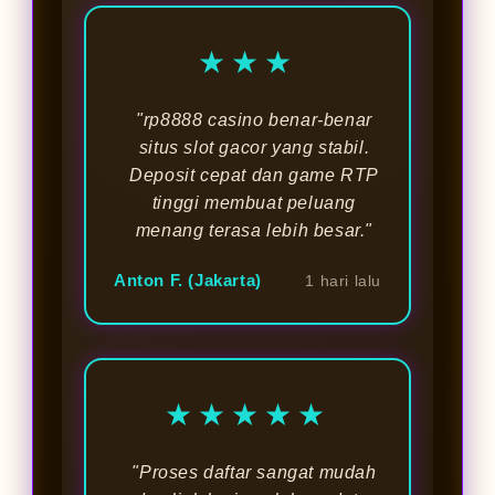
★★★
"rp8888 casino benar-benar
situs slot gacor yang stabil.
Deposit cepat dan game RTP
tinggi membuat peluang
menang terasa lebih besar."
Anton F. (Jakarta)
1 hari lalu
★★★★★
"Proses daftar sangat mudah