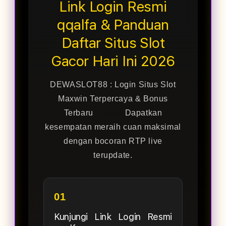
Link Login Resmi
qqalfa & Panduan
Daftar Situs Slot
Gacor Hari Ini 2026
DEWASLOT88 : Login Situs Slot
Maxwin Terpercaya & Bonus
Terbaru
Api288
Dapatkan
kesempatan meraih cuan maksimal
dengan bocoran RTP live
terupdate.
01
Kunjungi Link Login Resmi