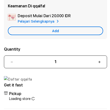
Keamanan Di qqalfa!
Deposit Mulai Dari
20.000 IDR
Add
Pelajari Selengkapnya
Apple
Care
Add
Quantity
Decrease
Incr
quantity
quant
for
for
qqalfa
qqalf
#
#
Get it fast
QQAlfa
QQAl
Pickup
Situs
Situs
Loading store
Slot
Slot
Online
Onlin