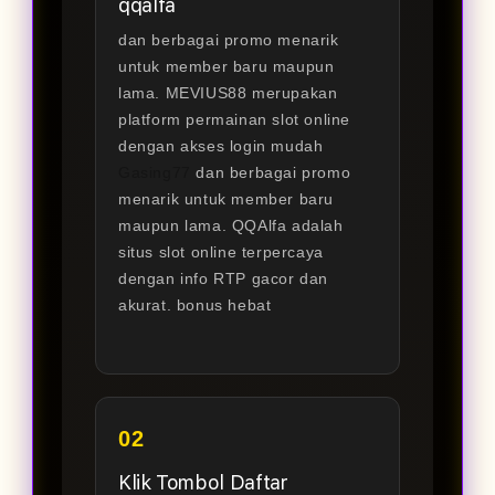
qqalfa
dan berbagai promo menarik
untuk member baru maupun
lama. MEVIUS88 merupakan
platform permainan slot online
dengan akses login mudah
Gasing77
dan berbagai promo
menarik untuk member baru
maupun lama. QQAlfa adalah
situs slot online terpercaya
dengan info RTP gacor dan
akurat. bonus hebat
02
Klik Tombol Daftar