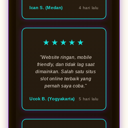
Ican S. (Medan)
4 hari lalu
★★★★★
"Website ringan, mobile
friendly, dan tidak lag saat
dimainkan. Salah satu situs
slot online terbaik yang
pernah saya coba."
Ucok B. (Yogyakarta)
5 hari lalu