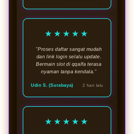
★★★★★
"Proses daftar sangat mudah
dan link login selalu update.
Bermain slot di qqalfa terasa
nyaman tanpa kendala."
Udin S. (Surabaya)
2 hari lalu
★★★★★