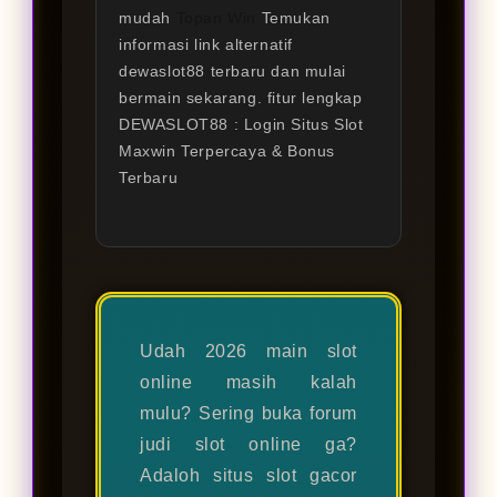
mudah
Topan Win
Temukan
informasi link alternatif
dewaslot88 terbaru dan mulai
bermain sekarang. fitur lengkap
DEWASLOT88 : Login Situs Slot
Maxwin Terpercaya & Bonus
Terbaru
Udah 2026 main slot
online masih kalah
mulu? Sering buka forum
judi slot online ga?
Adaloh situs slot gacor