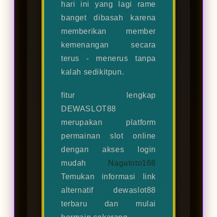
hari ini yang lagi rame
banget dibasah karena
memberikan member
kemenangan secara
terus - menerus tanpa
kalah sedikitpun.
fitur lengkap
DEWASLOT88
merupakan platform
permainan slot online
dengan akses login
mudah
Nagatoto168
Temukan informasi link
alternatif dewaslot88
terbaru dan mulai