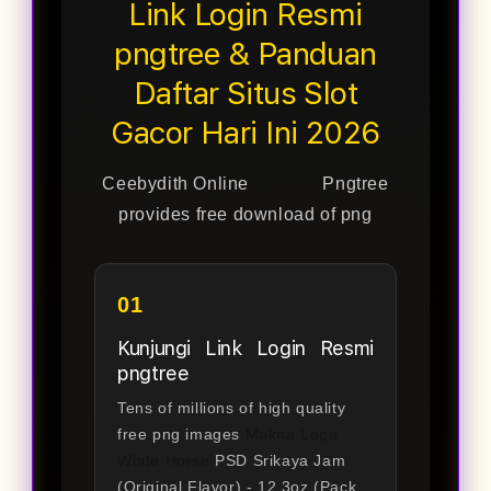
Link Login Resmi
pngtree & Panduan
Daftar Situs Slot
Gacor Hari Ini 2026
Ceebydith Online
Srikaya
Pngtree
provides free download of png
01
Kunjungi Link Login Resmi
pngtree
Tens of millions of high quality
free png images
Makna Lagu
White Horse
PSD Srikaya Jam
(Original Flavor) - 12.3oz (Pack