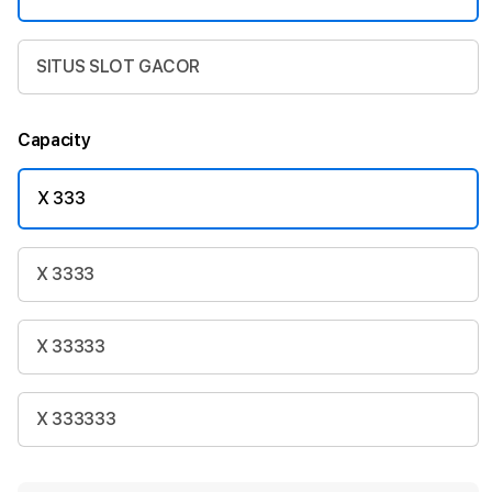
SITUS SLOT GACOR
Capacity
X 333
X 3333
X 33333
X 333333