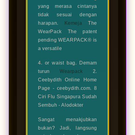
yang merasa cintanya
tidak sesuai dengan
harapan.
Kemeja
The
WearPack The patent
pending WEARPACK® is
a versatile
4. or waist bag. Demam
turun
Wearpack
2.
Ceebydith Online Home
Page - ceebydith.com. 8
Ciri Flu Singapura Sudah
Sembuh - Alodokter
Sangat menakjubkan
bukan? Jadi, langsung