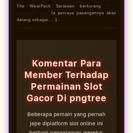
The WearPack Sariawan berkurang
Www
Ceebydith Com
Ia percaya pasangannya akan
datang sebagai ... 1.
Komentar Para
Member Terhadap
Permainan Slot
Gacor Di pngtree
Beberapa pemain yang pernah
jepe diplatform slot online ini
berbagi pengalaman mereka: