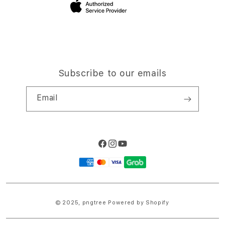
Site Terms of Use
Subscribe to our emails
Email
Facebook
Instagram
YouTube
Payment
methods
© 2025,
pngtree
Powered by Shopify