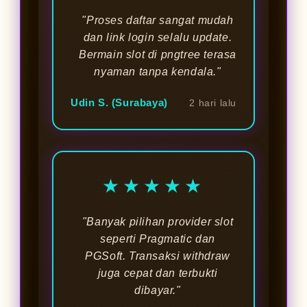
"Proses daftar sangat mudah
dan link login selalu update.
Bermain slot di pngtree terasa
nyaman tanpa kendala."
Udin S. (Surabaya)
2 hari lalu
★★★★★
"Banyak pilihan provider slot
seperti Pragmatic dan
PGSoft. Transaksi withdraw
juga cepat dan terbukti
dibayar."