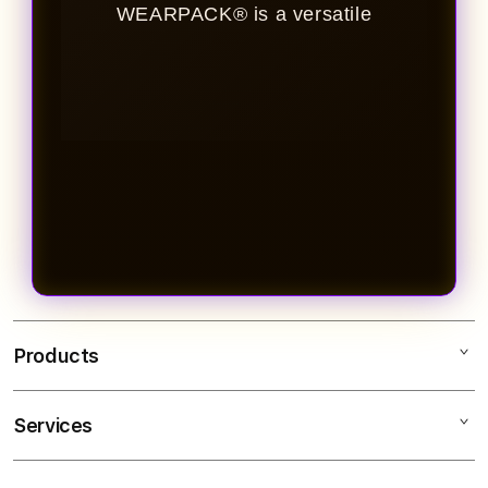
WEARPACK® is a versatile
Products
Services
wearpack
SLOT ONLINE