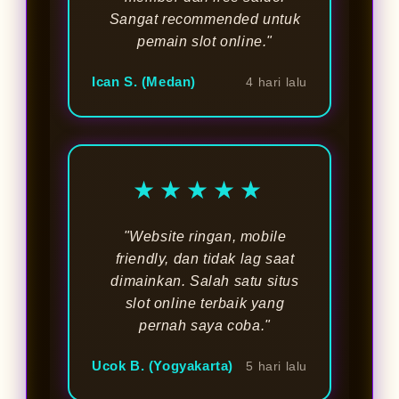
Sangat recommended untuk
pemain slot online."
Ican S. (Medan)
4 hari lalu
★★★★★
"Website ringan, mobile
friendly, dan tidak lag saat
dimainkan. Salah satu situs
slot online terbaik yang
pernah saya coba."
Ucok B. (Yogyakarta)
5 hari lalu