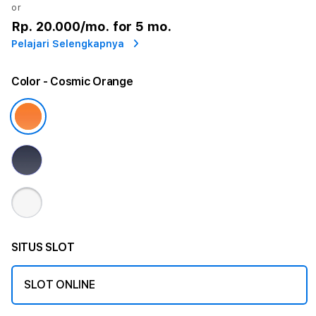
or
Rp. 20.000
/mo. for 5 mo.
Pelajari Selengkapnya
Color
- Cosmic Orange
SITUS SLOT
SLOT ONLINE