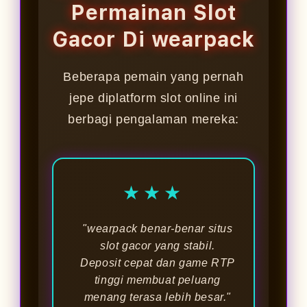
Permainan Slot
Gacor Di wearpack
Beberapa pemain yang pernah
jepe diplatform slot online ini
berbagi pengalaman mereka:
★★★
"wearpack benar-benar situs
slot gacor yang stabil.
Deposit cepat dan game RTP
tinggi membuat peluang
menang terasa lebih besar."