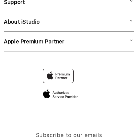
Support
AppleCare+
SITUS SLOT GACOR
Corporate
SLOT GACOR
About iStudio
My Account
Slot Online
SITUS SLOT ONLINE
Collection & Delivery
Elush Service Provider
SITUS SLOT GACOR
Apple Premium Partner
About Us
Returns & Exchanges
Financing Options
SLOT GACOR TERPOPULER
Find an iStudio near you
Contact Us
Trade-in
SLOT
Why Shop at iStudio
FAQ
Traveller’s Reservation
Elush Corporate Website
Privacy Policy
Site Terms of Use
Subscribe to our emails