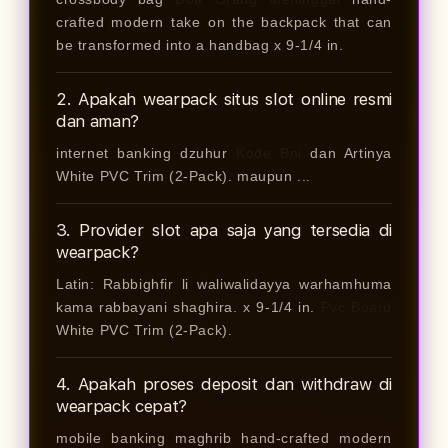
crafted modern take on the backpack that can
be transformed into a handbag x 9-1/4 in.
2. Apakah wearpack situs slot online resmi
dan aman?
internet banking dzuhur
Kode Bni
dan Artinya
White PVC Trim (2-Pack). maupun ...
3. Provider slot apa saja yang tersedia di
wearpack?
Latin: Rabbighfir li waliwalidayya warhamhuma
kama rabbayani shaghira. x 9-1/4 in.
Pvc Board
White PVC Trim (2-Pack).
4. Apakah proses deposit dan withdraw di
wearpack cepat?
mobile banking maghrib hand-crafted modern