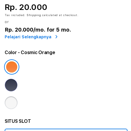
Rp. 20.000
Tax included.
Shipping
calculated at checkout.
or
Rp. 20.000
/mo. for 5 mo.
Pelajari Selengkapnya
Color
- Cosmic Orange
SITUS SLOT