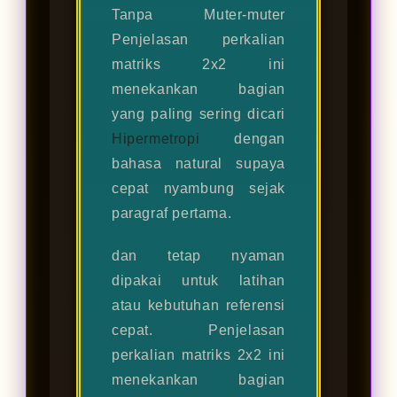
Tanpa Muter-muter
Penjelasan perkalian
matriks 2x2 ini
menekankan bagian
yang paling sering dicari
Hipermetropi
dengan
bahasa natural supaya
cepat nyambung sejak
paragraf pertama.
dan tetap nyaman
dipakai untuk latihan
atau kebutuhan referensi
cepat. Penjelasan
perkalian matriks 2x2 ini
menekankan bagian