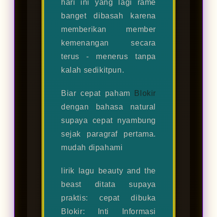
hari ini yang lagi rame
banget dibasah karena
memberikan member
kemenangan secara
terus - menerus tanpa
kalah sedikitpun.
Biar cepat paham
Blokir
dengan bahasa natural
supaya cepat nyambung
sejak paragraf pertama.
mudah dipahami
lirik lagu beauty and the
beast ditata supaya
praktis: cepat dibuka
Blokir: Inti Informasi