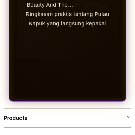
Beauty And The…
Hipermetropi
Ringkasan praktis tentang Pulau
Kapuk yang langsung kepakai
Products