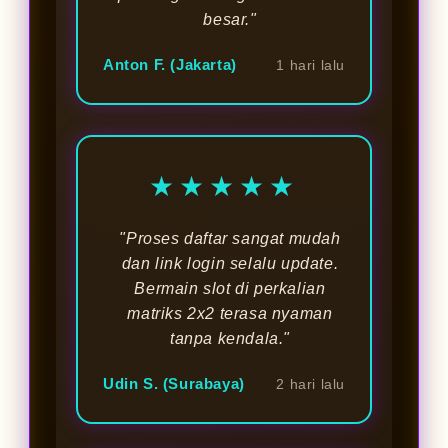
besar."
Anton F. (Jakarta)
1 hari lalu
★★★★★
"Proses daftar sangat mudah
dan link login selalu update.
Bermain slot di perkalian
matriks 2x2 terasa nyaman
tanpa kendala."
Udin S. (Surabaya)
2 hari lalu