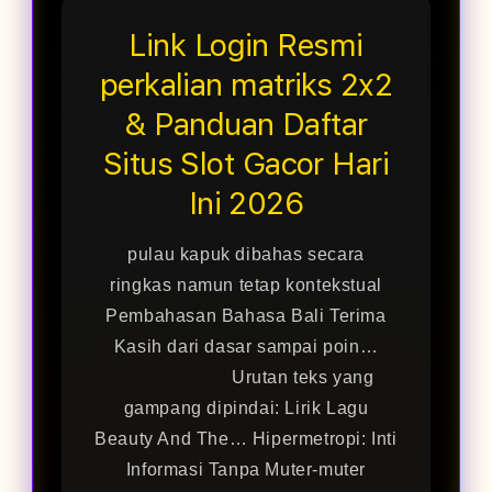
Link Login Resmi
perkalian matriks 2x2
& Panduan Daftar
Situs Slot Gacor Hari
Ini 2026
pulau kapuk dibahas secara
ringkas namun tetap kontekstual
Pembahasan Bahasa Bali Terima
Kasih dari dasar sampai poin…
Hipermetropi
Urutan teks yang
gampang dipindai: Lirik Lagu
Beauty And The… Hipermetropi: Inti
Informasi Tanpa Muter-muter