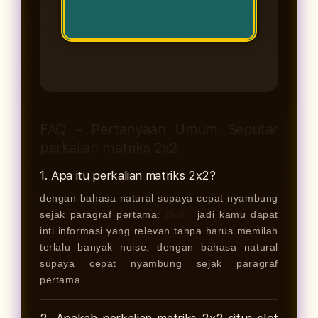
FAQ – Pertanyaan Umum Seputar
perkalian matriks 2x2
1. Apa itu perkalian matriks 2x2?
dengan bahasa natural supaya cepat nyambung
sejak paragraf pertama.
Blokir
jadi kamu dapat
inti informasi yang relevan tanpa harus memilah
terlalu banyak noise. dengan bahasa natural
supaya cepat nyambung sejak paragraf
pertama.