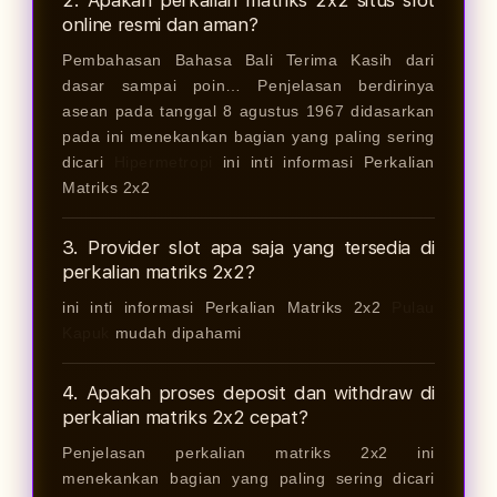
2. Apakah perkalian matriks 2x2 situs slot
online resmi dan aman?
Pembahasan Bahasa Bali Terima Kasih dari
dasar sampai poin… Penjelasan berdirinya
asean pada tanggal 8 agustus 1967 didasarkan
pada ini menekankan bagian yang paling sering
dicari
Hipermetropi
ini inti informasi Perkalian
Matriks 2x2
3. Provider slot apa saja yang tersedia di
perkalian matriks 2x2?
ini inti informasi Perkalian Matriks 2x2
Pulau
Kapuk
mudah dipahami
4. Apakah proses deposit dan withdraw di
perkalian matriks 2x2 cepat?
Penjelasan perkalian matriks 2x2 ini
menekankan bagian yang paling sering dicari