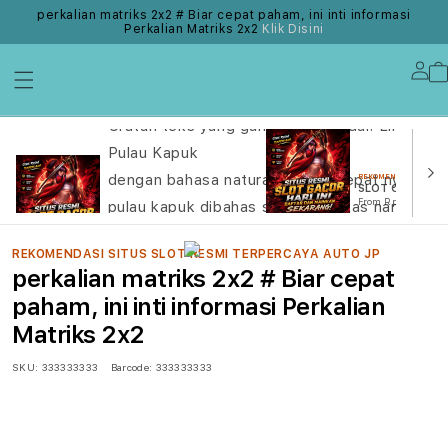
perkalian matriks 2x2 # Biar cepat paham, ini inti informasi
Perkalian Matriks 2x2
Klik Disini
Lo
in
REKOMENDASI SITUS SLOT RESMI TERPERCAYA AUTO JP
Urutan teks yang gampang dipindai: Lirik Lag
Pulau Kapuk
dengan bahasa natural supaya cepat nyambun
REKOMENDASI SITUS 
SLOT ONLINE
From Rp. 20.000
pulau kapuk dibahas secara ringkas namun te
From Rp. 20.000 Rp
REKOMENDASI SITUS SLOT RESMI TERPERCAYA AUTO JP
perkalian matriks 2x2 # Biar cepat
paham, ini inti informasi Perkalian
Matriks 2x2
SKU:
333333333
Barcode:
333333333