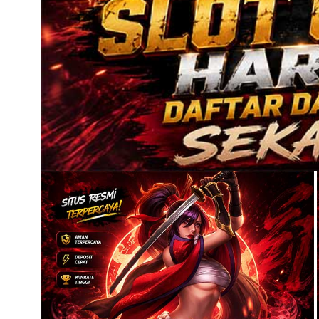
Open
media
1
in
modal