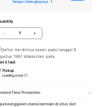
Pelajari Selengkapnya
Apple
Care
uantity
Decrease
Increase
quantity
quantity
for
for
berdirinya
berdirinya
asean
asean
pada
pada
et it fast
tanggal
tanggal
8
8
Pickup
agustus
agustus
Loading store
1967
1967
didasarkan
didasarkan
pada
pada
imited Time Promotion
#
#
Hal
Hal
pa keunggulan utama bermain di situs slot
penting
penting