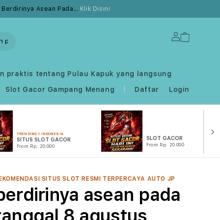
l Berdirinya Asean Pada…
Klik Disini
Log
Cart
in
n praktis tentang Pulau Kapuk yang langsung
Slot Gacor Gampang Menang
Daftar
Login
TRENDING 1 INDONESIA
SLOT GACOR
SITUS SLOT GACOR
From Rp. 20.000
From Rp. 20.000
EKOMENDASI SITUS SLOT RESMI TERPERCAYA AUTO JP
berdirinya asean pada
tanggal 8 agustus