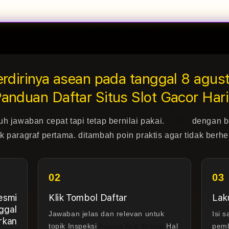
media
9
in
modal
erdirinya asean pada tanggal 8 agus
anduan Daftar Situs Slot Gacor Hari
h jawaban cepat tapi tetap bernilai pakai.
Blokir
dengan ba
paragraf pertama. ditambah poin praktis agar tidak berhent
02
03
esmi
Klik Tombol Daftar
Lak
ggal
Jawaban jelas dan relevan untuk
Isi 
rkan
topik Inspeksi
Agama Arie Kriting
Hal
pemb