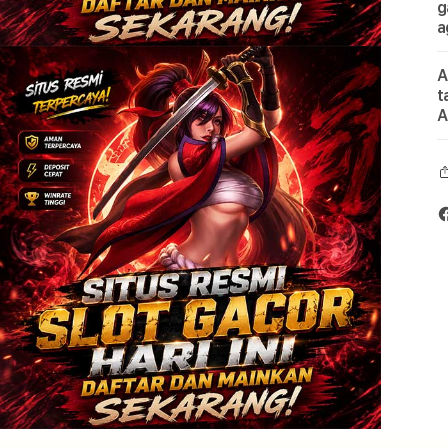
g
a
Open
media
A
7
t
in
modal
A
Open