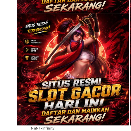
Open
media
6
in
modal
Open
of
NaN
/
-Infinity