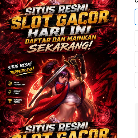
C
Open
media
3
in
modal